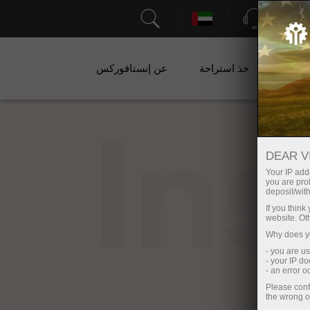
الدعم
ات
خذ استراحة
عن إنستافوركس
In
DEAR V
Your IP addr
you are proh
deposit/with
If you thin
website. Ot
Why does yo
- you are u
- your IP d
- an error 
Please conf
the wrong o