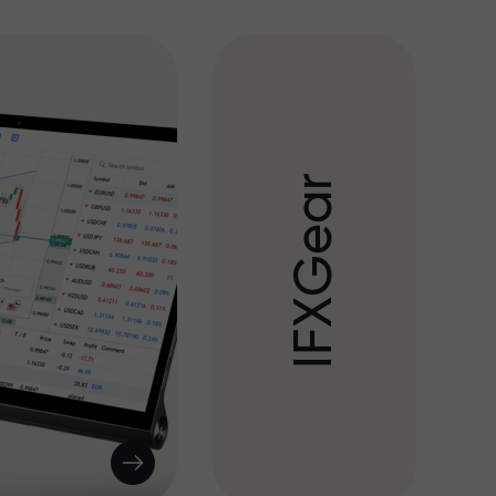
r
a
e
G
X
F
I