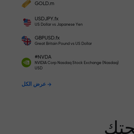
GOLD.m
أودع أموالاً واحصل على مكافأة تفوق قيمة
إيداعك بألف مرة. هذا ليس خطأً مطبعياً. كلما
USDJPY.fx
زاد مبلغ الإيداع، زادت قيمة المكافأة.
US Dollar vs Japanese Yen
GBPUSD.fx
Great Britain Pound vs US Dollar
 نضمن أرباحك
#NVDA
NVIDIA Corp Nasdaq Stock Exchange (Nasdaq)
USD
مكافأة تصل إلى 1000 ضعف - أكبر
عرض الكل
عف في السوق
حتك