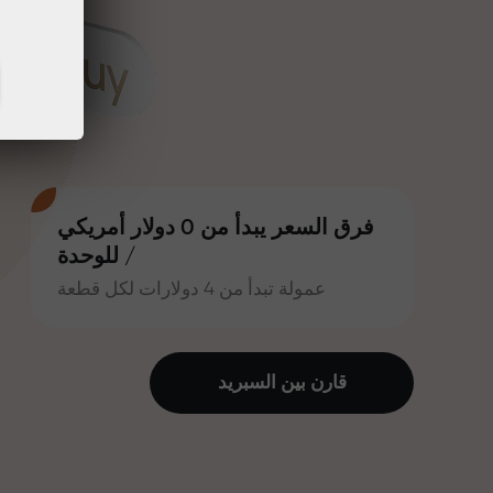
فرق السعر يبدأ من 0 دولار أمريكي
/ للوحدة
عمولة تبدأ من 4 دولارات لكل قطعة
قارن بين السبرید