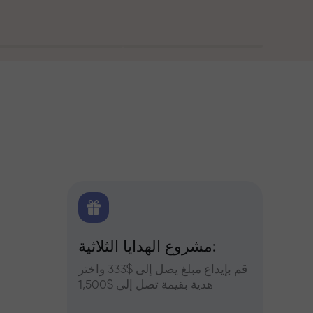
اولين
مشروع الهدايا الثلاثية:
التح
س وعزز
قم بإيداع مبلغ يصل إلى $333 واختر
التوقعات
أرباحك
هدية بقيمة تصل إلى $1,500
والعملات