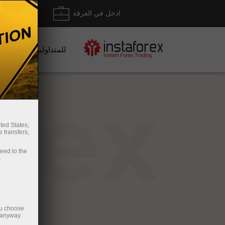
ادخل في الغرفة
إيداع/ س
للمتداولين
rex
ted States,
 transfers,
ceed to the
.
ou choose
 anyway.