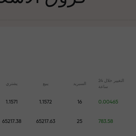
التغيير خلال 24
السبرید
يبيع
يشتري
ساعة
في التجارة وعلى 
1.1571
1.1572
16
0.00465
ليلات مع FX.CO
دورات عبر الإنترنت
جائزة هديتك ا
 اليومية لسوق الفوركس
تعلم التداول من الصفر - دورات
65217.38
65217.63
25
783.58
 الرقمية والعقود الآجلة
وندوات عبر الإنترنت لجميع
المستويات