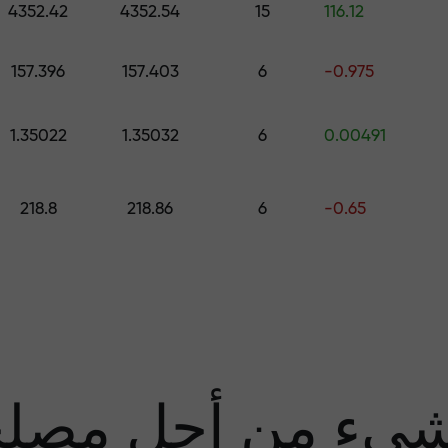
4352.42
4352.54
15
116.12
قم بإيداع المبلغ في حسابك باستخدام $333 — اختر هدية تصل قيمتها إلى $1,500
157.396
157.403
6
-0.975
تداول بدون مخاطرة -
1.35022
1.35032
6
0.00491
نحن
218.8
218.86
6
-0.65
مضا
يء من أجل مصل