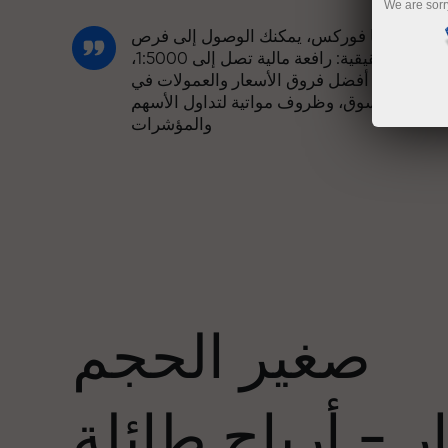
We are sorr
مع إنستا فوركس، يمكنك الوصول إلى فرص
تنافسية حقيقية: رافعة مالية تصل إلى 1:5000،
وبعض من أفضل فروق الأسعار والعمولات في
السوق، وظروف مواتية لتداول الأسهم
والمؤشرات
لقد طورنا نظام مكافآت يجعل التداول أكثر
جاذبية. يمكن لكل عميل في إنستا فوركس
عدد
الحصول على مكافأة تصل إلى 30% على
يداعه، والاستفادة من عروض ترويجية وعروض
خاصة أخرى.
صغير الحجم
تتشارك سرعة المسار وسرعة التداول نفس
القيم. يُضفي أليش لوبرايس عناصر الحماس
 - أرباح طائلة
والانضباط على عالم التداول، ويعمل كشريك