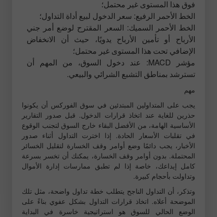
فوق هذا المستوى غير محتمل؛
الخط الأحمر الرفيع: سعر الدخول لبيع أداة التداول؛
الخط الأحمر السميك: السعر المقترح لوضع أمر جني
الأرباح أو تأمين الأرباح يدويًا، حيث أن الانخفاض
الإضافي تحت هذا المستوى غير محتمل؛
مؤشر MACD: عند دخول السوق، من المهم أن
تسترشد بمناطق التشبع الشرائي والبيعي.
مهم
يجب على المتداولين المبتدئين في سوق الفوركس أن يكونوا
حذرين للغاية عند اتخاذ قرارات الدخول. قبل صدور التقارير
الأساسية الهامة، من الأفضل البقاء خارج السوق لتجنب الوقوع
في تقلبات الأسعار الحادة. إذا اخترت التداول أثناء صدور
الأخبار، يجب دائمًا وضع أوامر وقف الخسارة لتقليل الخسائر
المحتملة. بدون أوامر وقف الخسارة، يمكنك أن تخسر بسرعة
كامل إيداعك، خاصة إذا لم تطبق ممارسات إدارة الأموال
وتداولت بأحجام كبيرة.
وتذكر، أن التداول الناجح يتطلب خطة تداول واضحة، مثل تلك
الموضحة أعلاه. اتخاذ قرارات التداول بشكل عفوي بناءً على
الوضع الحالي للسوق هو استراتيجية خاسرة في البداية