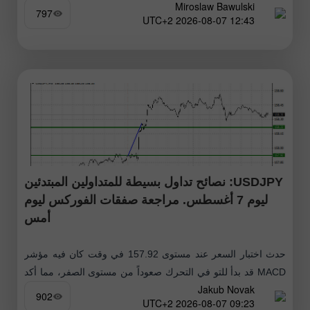
Miroslaw Bawulski
أنتظرها
797
12:43 2026-08-07 UTC+2
USDJPY: نصائح تداول بسيطة للمتداولين المبتدئين
ليوم 7 أغسطس. مراجعة صفقات الفوركس ليوم
أمس
حدث اختبار السعر عند مستوى 157.92 في وقت كان فيه مؤشر
MACD قد بدأ للتو في التحرك صعوداً من مستوى الصفر، مما أكد
Jakub Novak
صحة نقطة الدخول لشراء الدولار. ونتيجة لذلك،
902
09:23 2026-08-07 UTC+2