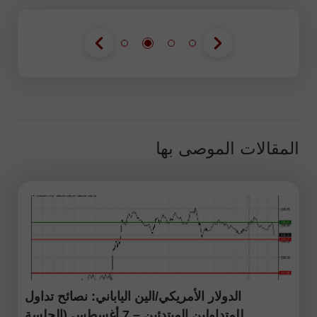
المقالات الموصى بها
الدولار الأمريكي/الين الياباني: نصائح تداول
للمتداولين المبتدئين – 7 أغسطس (الجلسة