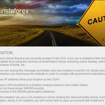
للمتداولين
تحليلات الفوركس
المراجعات التحليلية
Forecast
ISITOR,
ess shows that you are currently located in the USA. If you are a resident of the Uni
29.04.2025 07:18 PM
ibited from using the services of InstaFintech Group including online trading, online
drawal of funds, etc.
USD/JPY: نصائح تداول بسيطة للمتداولين
k you are seeing this message by mistake and your location is not the US, kindly pro
herwise, you must leave the website in order to comply with government restrictions
المبتدئين ليوم 29 أبريل (الجلسة الأمريكية)
ur IP address show your location as the USA?
sing a VPN provided by a hosting company based in the United States;
oes not have proper WHOIS records;
تحليل التداول ونصائح لتداول الين
occurred in the WHOIS geolocation database.
الياباني
irm whether you are a US resident or not by clicking the relevant button below. If y
ption, being a US resident, you will not be able to open an account with InstaForex