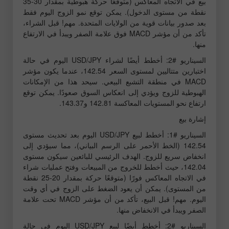
بيع في الاتجاه المعاكس (متوقعًا حركة هبوطية بمقدار 30-35
نقطة من مستوى الدخول). يمكن توقع نمو الزوج اليوم فقط
بعد صدور بيانات قوية من الولايات المتحدة. مهم! قبل الشراء،
تأكد من أن مؤشر MACD فوق علامة الصفر ويبدأ في الارتفاع
منها.
السيناريو #2: أخطط أيضًا لشراء USD/JPY اليوم في حالة
اختبارين متتاليين لمستوى السعر 142.54، عندما يكون مؤشر
MACD في منطقة التشبع البيعي. سيحد هذا من الإمكانات
الهبوطية للزوج ويؤدي إلى انعكاس السوق صعودًا. يمكن توقع
ارتفاع نحو المستويات المعاكسة 142.81 و143.37.
إشارة بيع
السيناريو #1: أخطط لبيع USD/JPY اليوم بعد تحديث مستوى
142.54 (الخط الأحمر على الرسم البياني)، مما سيؤدي إلى
انخفاض سريع للزوج. الهدف الرئيسي للبائعين سيكون مستوى
142.04، حيث أخطط للخروج من المبيعات وفتح عمليات شراء
في الاتجاه المعاكس فورًا (متوقعًا حركة بمقدار 20-25 نقطة
من المستوى). يمكن أن يعود الضغط على الزوج في أي وقت
اليوم. مهم! قبل البيع، تأكد من أن مؤشر MACD تحت علامة
الصفر ويبدأ في الانخفاض منها.
السيناريو #2: أخطط أيضًا لبيع USD/JPY اليوم في حالة