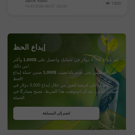
Samir Klishi
1300
19:43 2026-08-07 +02:00
إيداع الحظ
قم بإيداع 3,000 دولار في حسابك واحصل على
$1,000
وأكثر
من ذالك!
في أغسطس نحن نقدم باليانصيب
$1,000
ضمن حملة إيداع
الحظ!
احصل على فرصة للفوز من خلال إيداع 3,000 دولار في
حساب تداول. بعد أن استوفيت هذا الشرط، تصبح مشاركًا في
احصل على بونص
الحملة.
انضم إلى المسابقة
انضم إلى المسابقة
انضم إلى المسابقة