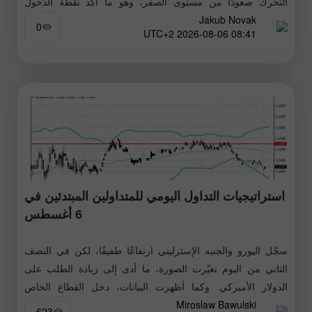
التحرك صعودًا من مستوى الصفر، وهو ما أكد نقطة الدخول
Jakub Novak
الصحيحة لشراء اليورو. ونتيجة لذلك، ارتفع الزوج بمقدار
0
08:41 2026-08-06 UTC+2
استراتيجيات التداول اليومي للمتداولين المبتدئين في
6 أغسطس
سجّل اليورو والجنيه الإسترليني ارتفاعًا طفيفًا، لكن في النصف
الثاني من اليوم تغيّرت الصورة، ما أدى إلى زيادة الطلب على
الدولار الأميركي. وكما أظهرت البيانات، دخل القطاع الخاص
Miroslaw Bawulski
الأميركي الربع
623