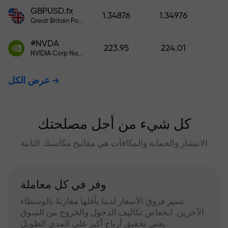
GBPUSD.fx
1.34876
1.34976
Great Britain Pound vs US Dollar
#NVDA
223.95
224.01
NVIDIA Corp Nasdaq Stock Exchange (Nasdaq) USD
عرض الكل
كل شيء من أجل مصلحتك
الانتشار والحماية والمكافآت هي مفاتيح مكاسبك الثابتة
وفر في كل معاملة
تتميز فروق الأسعار لدينا بأقلها مقارنةً بالوسطاء
الآخرين. انخفاض تكاليف الدخول والخروج من السوق
يعني تحقيق أرباح أكبر على المدى الطويل.