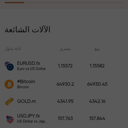
يُعوّض برنامج التأمين ضد المخاطر
خسائرك ويضمن لك مضاعفة أرباحك
الآلات الشائعة
ثلاث مرات خلال ستة أشهر. تداول
براحة بال تامة، فرأس مالك في أمان!
ید
يبيع
يشتري
أداة تداول
EURUSD.fx
1.15572
1.15582
Euro vs US Dollar
أودع أموالاً واحصل على مكافأة تفوق
قيمة إيداعك بألف مرة. هذا ليس خطأً
#Bitcoin
64930.2
64930.45
مطبعياً. كلما زاد مبلغ الإيداع، زادت
Bitcoin
قيمة المكافأة.
GOLD.m
4341.95
4342.16
USDJPY.fx
157.763
157.844
US Dollar vs Japanese Yen