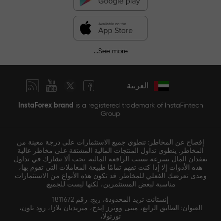
See more...
العربية
InstaForex brand
is a registered trademark of InstaFintech
Group
إفصاح عن المخاطر: تنطوي جميع الاستثمارات على درجة معينة من
المخاطر. ينطوي تداول المنتجات المالية المشتقة على مخاطر عالية
بفقدان المال بسرعة بسبب الرافعة المالية. يجب ألا تشارك في تداول
هذه الأدوات إلا إذا كنت تفهم تمامًا طبيعة المعاملات التي تقوم بها،
ومدى تعرضك الفعلي للمخاطر. قد تكون هذه الأنواع من الاستثمارات
مناسبة لبعض المستثمرين، لكنها ليست للجميع.
إنستانت تريد المحدودة، ريج. رقم 1811672
العنوان: الطابق الرابع، مبنى ووترز إيدج، ميريديان بلازا، رود تاون،
تورتولا،