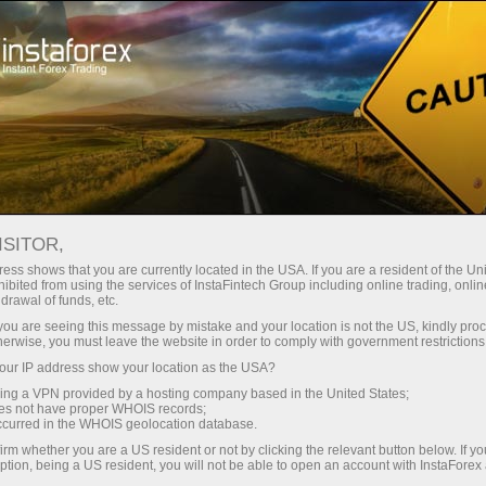
صغير الحجم
فروق الأسعار - أرباح طائلة
ISITOR,
ess shows that you are currently located in the USA. If you are a resident of the Uni
30% مكافأة
ibited from using the services of InstaFintech Group including online trading, online
مع إنستا فوركس، يمكنك الوصول إلى
drawal of funds, etc.
فرص تنافسية حقيقية: رافعة مالية تصل
لكل إيداع
k you are seeing this message by mistake and your location is not the US, kindly pro
إلى 1:5000، وبعض من أفضل فروق
herwise, you must leave the website in order to comply with government restrictions
الأسعار والعمولات في السوق، وظروف
ur IP address show your location as the USA?
سرعة
مواتية لتداول الأسهم والمؤشرات
sing a VPN provided by a hosting company based in the United States;
oes not have proper WHOIS records;
في التجارة وعلى الطريق السريع
occurred in the WHOIS geolocation database.
irm whether you are a US resident or not by clicking the relevant button below. If y
ption, being a US resident, you will not be able to open an account with InstaForex
لقد طورنا نظام مكافآت يجعل التداول
جائزة هديتك الشخصية الكبرى