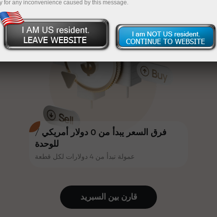
y for any inconvenience caused by this message.
أكثر جاذبية. يمكن لكل عميل في إنستا
InstaForex
قم بإيداع المبلغ في حسابك باستخدام $333 — اختر هدية
فوركس الحصول على مكافأة تصل إلى
30% على إيداعه، والاستفادة من
تصل قيمتها إلى $1,500
عروض ترويجية وعروض خاصة أخرى.
تداول بدون مخاطرة -
نحن نضمن أرباحك
تتشارك سرعة المسار وسرعة التداول
مكافأة تصل إلى 1000 ضعف - أكبر
نفس القيم. يُضفي أليش لوبرايس
مضاعف في السوق
عناصر الحماس والانضباط على عالم
التداول، ويعمل كشريك يُلهم العملاء
لتحقيق أهداف طموحة.
فرق السعر يبدأ من 0 دولار أمريكي /
للوحدة
عمولة تبدأ من 4 دولارات لكل قطعة
نقدم هدايا حقيقية، وليست مكافآت أو
رموز ترويجية. يحصل كل عميل في
إنستا فوركس على هاتف آيفون أو ماك
قارن بين السبرید
بوك أو رحلة أحلامه بمجرد إيداعه مبلغًا
من المال.