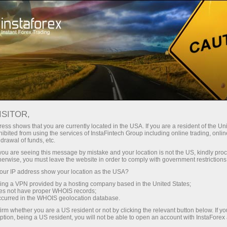
صغير الحجم
فروق الأسعار - أرباح طائلة
ISITOR,
ess shows that you are currently located in the USA. If you are a resident of the Uni
30% مكافأة
ibited from using the services of InstaFintech Group including online trading, online
مع إنستا فوركس، يمكنك الوصول إلى
drawal of funds, etc.
فرص تنافسية حقيقية: رافعة مالية تصل
لكل إيداع
k you are seeing this message by mistake and your location is not the US, kindly pro
إلى 1:5000، وبعض من أفضل فروق
herwise, you must leave the website in order to comply with government restrictions
الأسعار والعمولات في السوق، وظروف
ur IP address show your location as the USA?
سرعة
مواتية لتداول الأسهم والمؤشرات
sing a VPN provided by a hosting company based in the United States;
oes not have proper WHOIS records;
في التجارة وعلى الطريق السريع
occurred in the WHOIS geolocation database.
irm whether you are a US resident or not by clicking the relevant button below. If y
ption, being a US resident, you will not be able to open an account with InstaForex
لقد طورنا نظام مكافآت يجعل التداول
جائزة هديتك الشخصية الكبرى