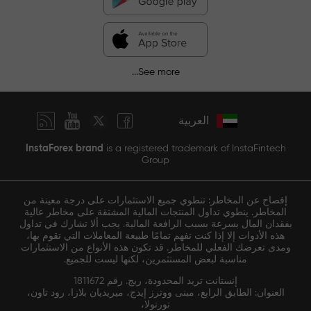
See more...
العربية
InstaForex brand
is a registered trademark of InstaFintech
Group
إفصاح عن المخاطر: تنطوي جميع الاستثمارات على درجة معينة من
المخاطر. ينطوي تداول المنتجات المالية المشتقة على مخاطر عالية
بفقدان المال بسرعة بسبب الرافعة المالية. يجب ألا تشارك في تداول
هذه الأدوات إلا إذا كنت تفهم تمامًا طبيعة المعاملات التي تقوم بها،
ومدى تعرضك الفعلي للمخاطر. قد تكون هذه الأنواع من الاستثمارات
مناسبة لبعض المستثمرين، لكنها ليست للجميع.
إنستانت تريد المحدودة، ريج. رقم 1811672
العنوان: الطابق الرابع، مبنى ووترز إيدج، ميريديان بلازا، رود تاون،
تورتولا،