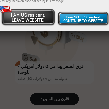
y for any inconvenience caused by this message.
أكثر جاذبية. يمكن لكل عميل في إنستا
InstaForex
قم بإيداع المبلغ في حسابك باستخدام $333 — اختر هدية
فوركس الحصول على مكافأة تصل إلى
30% على إيداعه، والاستفادة من
تصل قيمتها إلى $1,500
عروض ترويجية وعروض خاصة أخرى.
تداول بدون مخاطرة -
نحن نضمن أرباحك
تتشارك سرعة المسار وسرعة التداول
مكافأة تصل إلى 1000 ضعف - أكبر
نفس القيم. يُضفي أليش لوبرايس
مضاعف في السوق
عناصر الحماس والانضباط على عالم
التداول، ويعمل كشريك يُلهم العملاء
لتحقيق أهداف طموحة.
فرق السعر يبدأ من 0 دولار أمريكي /
للوحدة
عمولة تبدأ من 4 دولارات لكل قطعة
نقدم هدايا حقيقية، وليست مكافآت أو
رموز ترويجية. يحصل كل عميل في
إنستا فوركس على هاتف آيفون أو ماك
قارن بين السبرید
بوك أو رحلة أحلامه بمجرد إيداعه مبلغًا
من المال.