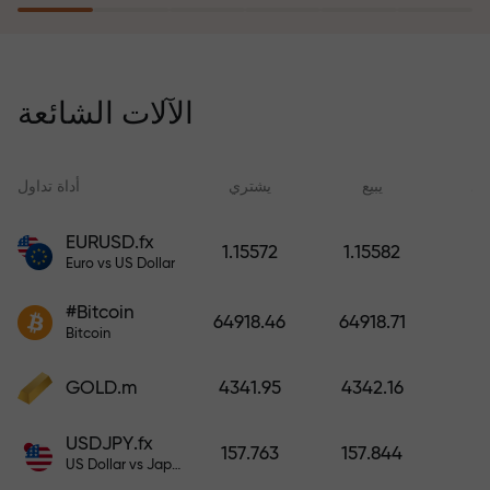
يُعوّض برنامج التأمين ضد المخاطر
خسائرك ويضمن لك مضاعفة أرباحك
الآلات الشائعة
ثلاث مرات خلال ستة أشهر. تداول
براحة بال تامة، فرأس مالك في أمان!
ید
يبيع
يشتري
أداة تداول
EURUSD.fx
1.15572
1.15582
Euro vs US Dollar
أودع أموالاً واحصل على مكافأة تفوق
قيمة إيداعك بألف مرة. هذا ليس خطأً
#Bitcoin
64918.46
64918.71
مطبعياً. كلما زاد مبلغ الإيداع، زادت
Bitcoin
قيمة المكافأة.
GOLD.m
4341.95
4342.16
USDJPY.fx
157.763
157.844
US Dollar vs Japanese Yen