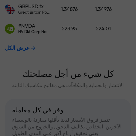
GBPUSD.fx
1.34876
1.34976
Great Britain Pound vs US Dollar
#NVDA
223.95
224.01
NVIDIA Corp Nasdaq Stock Exchange (Nasdaq) USD
عرض الكل
كل شيء من أجل مصلحتك
الانتشار والحماية والمكافآت هي مفاتيح مكاسبك الثابتة
وفر في كل معاملة
تتميز فروق الأسعار لدينا بأقلها مقارنةً بالوسطاء
الآخرين. انخفاض تكاليف الدخول والخروج من السوق
يعني تحقيق أرباح أكبر على المدى الطويل.