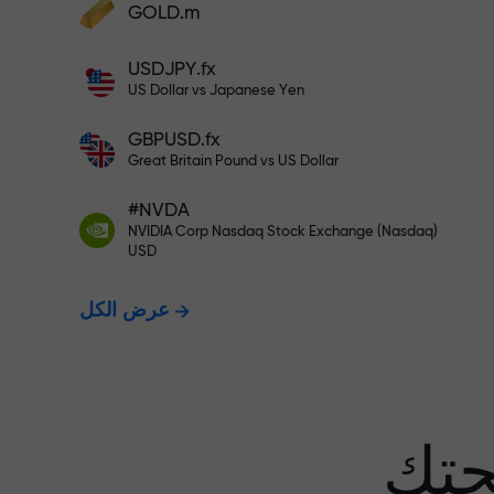
GOLD.m
أودع أموالاً واحصل على مكافأة تفوق قيمة
إيداعك بألف مرة. هذا ليس خطأً مطبعياً. كلما
USDJPY.fx
زاد مبلغ الإيداع، زادت قيمة المكافأة.
US Dollar vs Japanese Yen
GBPUSD.fx
Great Britain Pound vs US Dollar
 نضمن أرباحك
#NVDA
NVIDIA Corp Nasdaq Stock Exchange (Nasdaq)
USD
مكافأة تصل إلى 1000 ضعف - أكبر
عرض الكل
عف في السوق
حتك