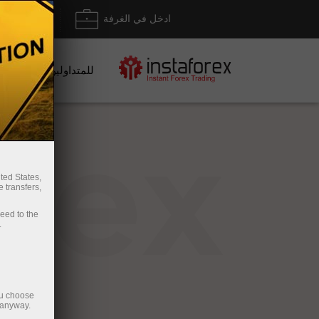
ادخل في الغرفة
إيداع/ س
للمتداولين
rex
ted States,
 transfers,
ceed to the
.
ou choose
 anyway.