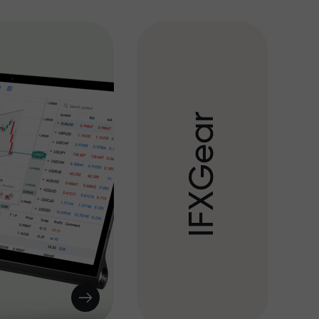
r
a
e
G
X
F
I