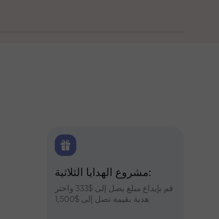
اولين
مشروع الهدايا الثلاثية:
التح
س وعزز
قم بإيداع مبلغ يصل إلى $333 واختر
التوقعات
أرباحك
هدية بقيمة تصل إلى $1,500
والعملات