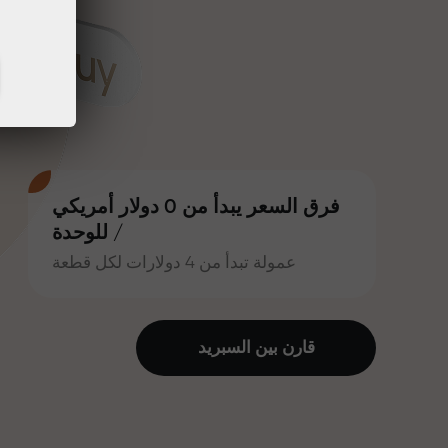
فرق السعر يبدأ من 0 دولار أمريكي
/ للوحدة
عمولة تبدأ من 4 دولارات لكل قطعة
قارن بين السبرید