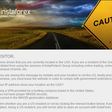
حب
منصة التداول
فتح الحساب الفوري
للمبتدئين
للمستثمرين
للشركاء
الحمل
staFo
ISITOR,
ess shows that you are currently located in the USA. If you are a resident of the Uni
ibited from using the services of InstaFintech Group including online trading, online
drawal of funds, etc.
k you are seeing this message by mistake and your location is not the US, kindly pro
herwise, you must leave the website in order to comply with government restrictions
ur IP address show your location as the USA?
sing a VPN provided by a hosting company based in the United States;
oes not have proper WHOIS records;
occurred in the WHOIS geolocation database.
irm whether you are a US resident or not by clicking the relevant button below. If y
ption, being a US resident, you will not be able to open an account with InstaForex