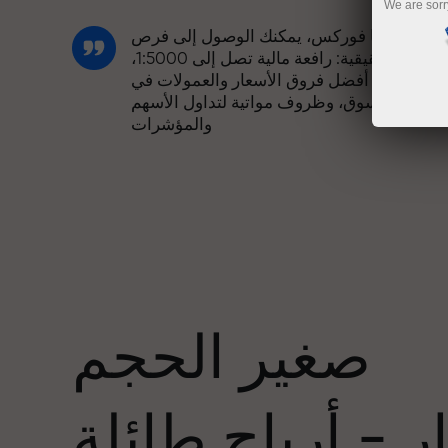
We are sorr
مع إنستا فوركس، يمكنك الوصول إلى فرص
تنافسية حقيقية: رافعة مالية تصل إلى 1:5000،
وبعض من أفضل فروق الأسعار والعمولات في
السوق، وظروف مواتية لتداول الأسهم
والمؤشرات
لقد طورنا نظام مكافآت يجعل التداول أكثر
جاذبية. يمكن لكل عميل في إنستا فوركس
عدد
الحصول على مكافأة تصل إلى 30% على
يداعه، والاستفادة من عروض ترويجية وعروض
خاصة أخرى.
صغير الحجم
تتشارك سرعة المسار وسرعة التداول نفس
القيم. يُضفي أليش لوبرايس عناصر الحماس
 - أرباح طائلة
والانضباط على عالم التداول، ويعمل كشريك