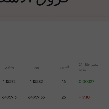
التغيير خلال 24
السبرید
يبيع
يشتري
ساعة
في التجارة وعلى 
1.15572
1.15582
16
0.00327
ليلات مع FX.CO
دورات عبر الإنترنت
جائزة هديتك ا
 اليومية لسوق الفوركس
تعلم التداول من الصفر - دورات
64959.3
64959.55
25
-19.10
 الرقمية والعقود الآجلة
وندوات عبر الإنترنت لجميع
المستويات