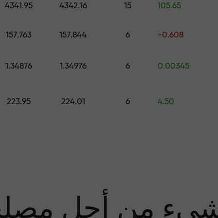
4341.95
4342.16
15
105.65
قم بإيداع المبلغ في حسابك باستخدام $333 — اختر هدية تصل قيمتها إلى $1,500
157.763
157.844
6
-0.608
تداول بدون مخاطرة -
1.34876
1.34976
6
0.00345
نحن
223.95
224.01
6
4.50
مضا
يء من أجل مصل