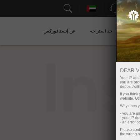
الدعم
ات
خذ استراحة
عن إنستافوركس
In
DEAR V
Your IP addr
you are proh
deposit/with
If you thin
website. Ot
Why does yo
- you are u
- your IP d
- an error 
Please conf
the wrong o