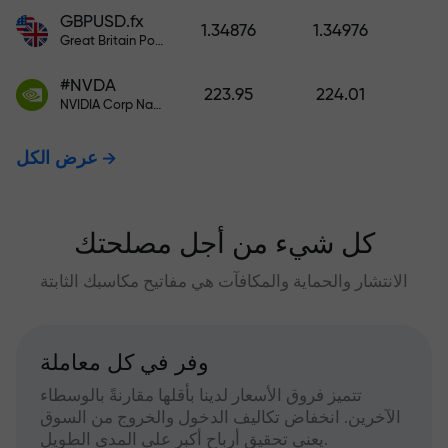
GBPUSD.fx
1.34876
1.34976
Great Britain Pound vs US Dollar
#NVDA
223.95
224.01
NVIDIA Corp Nasdaq Stock Exchange (Nasdaq) USD
عرض الكل
كل شيء من أجل مصلحتك
الانتشار والحماية والمكافآت هي مفاتيح مكاسبك الثابتة
وفر في كل معاملة
تتميز فروق الأسعار لدينا بأقلها مقارنةً بالوسطاء
الآخرين. انخفاض تكاليف الدخول والخروج من السوق
يعني تحقيق أرباح أكبر على المدى الطويل.