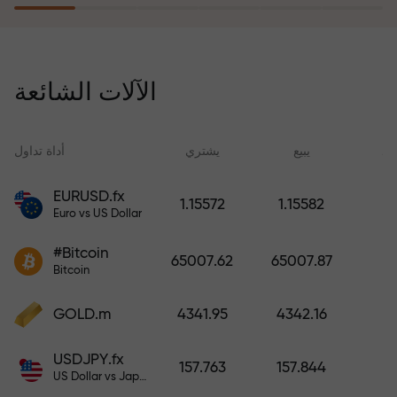
يُعوّض برنامج التأمين ضد المخاطر
خسائرك ويضمن لك مضاعفة أرباحك
الآلات الشائعة
ثلاث مرات خلال ستة أشهر. تداول
براحة بال تامة، فرأس مالك في أمان!
ید
يبيع
يشتري
أداة تداول
EURUSD.fx
1.15572
1.15582
Euro vs US Dollar
أودع أموالاً واحصل على مكافأة تفوق
قيمة إيداعك بألف مرة. هذا ليس خطأً
#Bitcoin
65007.62
65007.87
مطبعياً. كلما زاد مبلغ الإيداع، زادت
Bitcoin
قيمة المكافأة.
GOLD.m
4341.95
4342.16
USDJPY.fx
157.763
157.844
US Dollar vs Japanese Yen