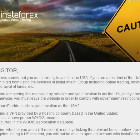
صغير الحجم
فروق الأسعار - أرباح طائلة
ISITOR,
ess shows that you are currently located in the USA. If you are a resident of the Uni
30% مكافأة
ibited from using the services of InstaFintech Group including online trading, online
مع إنستا فوركس، يمكنك الوصول إلى
drawal of funds, etc.
فرص تنافسية حقيقية: رافعة مالية تصل
لكل إيداع
k you are seeing this message by mistake and your location is not the US, kindly pro
إلى 1:5000، وبعض من أفضل فروق
herwise, you must leave the website in order to comply with government restrictions
الأسعار والعمولات في السوق، وظروف
ur IP address show your location as the USA?
سرعة
مواتية لتداول الأسهم والمؤشرات
sing a VPN provided by a hosting company based in the United States;
oes not have proper WHOIS records;
في التجارة وعلى الطريق السريع
occurred in the WHOIS geolocation database.
irm whether you are a US resident or not by clicking the relevant button below. If y
ption, being a US resident, you will not be able to open an account with InstaForex
لقد طورنا نظام مكافآت يجعل التداول
جائزة هديتك الشخصية الكبرى