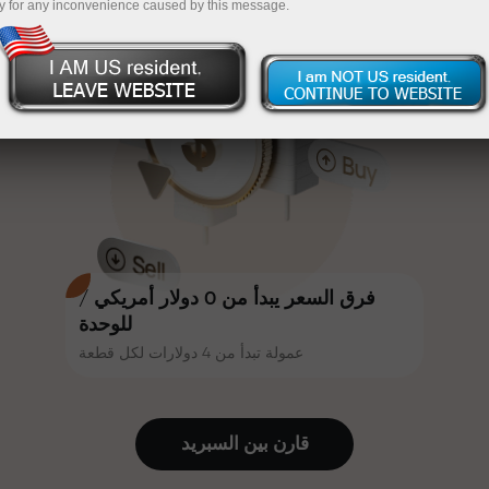
y for any inconvenience caused by this message.
أكثر جاذبية. يمكن لكل عميل في إنستا
InstaForex
قم بإيداع المبلغ في حسابك باستخدام $333 — اختر هدية
فوركس الحصول على مكافأة تصل إلى
30% على إيداعه، والاستفادة من
تصل قيمتها إلى $1,500
عروض ترويجية وعروض خاصة أخرى.
تداول بدون مخاطرة -
نحن نضمن أرباحك
تتشارك سرعة المسار وسرعة التداول
مكافأة تصل إلى 1000 ضعف - أكبر
نفس القيم. يُضفي أليش لوبرايس
مضاعف في السوق
عناصر الحماس والانضباط على عالم
التداول، ويعمل كشريك يُلهم العملاء
لتحقيق أهداف طموحة.
فرق السعر يبدأ من 0 دولار أمريكي /
للوحدة
عمولة تبدأ من 4 دولارات لكل قطعة
نقدم هدايا حقيقية، وليست مكافآت أو
رموز ترويجية. يحصل كل عميل في
إنستا فوركس على هاتف آيفون أو ماك
قارن بين السبرید
بوك أو رحلة أحلامه بمجرد إيداعه مبلغًا
من المال.