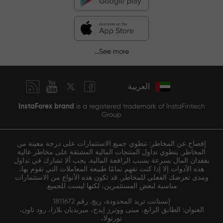
See more...
العربية
InstaForex brand
is a registered trademark of InstaFintech
Group
إفصاح عن المخاطر: تنطوي جميع الاستثمارات على درجة معينة من
المخاطر. ينطوي تداول المنتجات المالية المشتقة على مخاطر عالية
بفقدان المال بسرعة بسبب الرافعة المالية. يجب ألا تشارك في تداول
هذه الأدوات إلا إذا كنت تفهم تمامًا طبيعة المعاملات التي تقوم بها،
ومدى تعرضك الفعلي للمخاطر. قد تكون هذه الأنواع من الاستثمارات
مناسبة لبعض المستثمرين، لكنها ليست للجميع.
إنستانت تريد المحدودة، ريج. رقم 1811672
العنوان: الطابق الرابع، مبنى ووترز إيدج، ميريديان بلازا، رود تاون،
تورتولا،