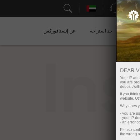
الدعم
ات
خذ استراحة
عن إنستافوركس
In
DEAR V
Your IP addr
you are proh
deposit/with
If you thin
website. Ot
Why does yo
- you are u
- your IP d
- an error 
Please conf
the wrong o