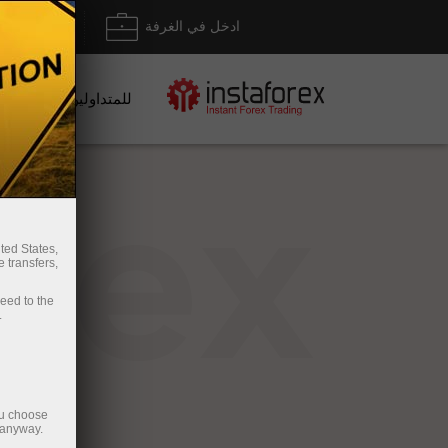
ادخل في الغرفة
إيداع/ س
للمتداولين
rex
ted States,
 transfers,
ceed to the
.
ou choose
 anyway.