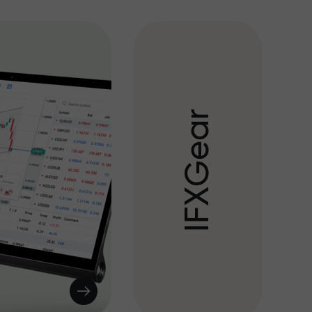
r
a
e
G
X
F
I