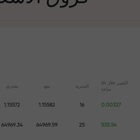
التغيير خلال 24
السبرید
يبيع
يشتري
ساعة
في التجارة وعلى 
1.15572
1.15582
16
0.00327
ليلات مع FX.CO
دورات عبر الإنترنت
جائزة هديتك ا
 اليومية لسوق الفوركس
تعلم التداول من الصفر - دورات
64969.34
64969.59
25
535.54
 الرقمية والعقود الآجلة
وندوات عبر الإنترنت لجميع
المستويات