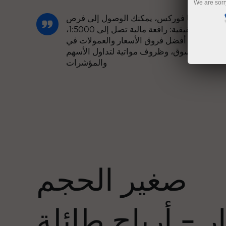
We are sorr
مع إنستا فوركس، يمكنك الوصول إلى فرص
تنافسية حقيقية: رافعة مالية تصل إلى 1:5000،
وبعض من أفضل فروق الأسعار والعمولات في
السوق، وظروف مواتية لتداول الأسهم
والمؤشرات
لقد طورنا نظام مكافآت يجعل التداول أكثر
جاذبية. يمكن لكل عميل في إنستا فوركس
عدد
الحصول على مكافأة تصل إلى 30% على
يداعه، والاستفادة من عروض ترويجية وعروض
خاصة أخرى.
صغير الحجم
تتشارك سرعة المسار وسرعة التداول نفس
القيم. يُضفي أليش لوبرايس عناصر الحماس
 - أرباح طائلة
والانضباط على عالم التداول، ويعمل كشريك