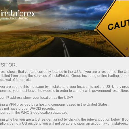
حب
منصة التداول
فتح الحساب الفوري
للمبتدئين
للمستثمرين
للشركاء
الحمل
staFo
ISITOR,
ess shows that you are currently located in the USA. If you are a resident of the Uni
ibited from using the services of InstaFintech Group including online trading, online
drawal of funds, etc.
k you are seeing this message by mistake and your location is not the US, kindly pro
herwise, you must leave the website in order to comply with government restrictions
ur IP address show your location as the USA?
sing a VPN provided by a hosting company based in the United States;
oes not have proper WHOIS records;
occurred in the WHOIS geolocation database.
irm whether you are a US resident or not by clicking the relevant button below. If y
ption, being a US resident, you will not be able to open an account with InstaForex