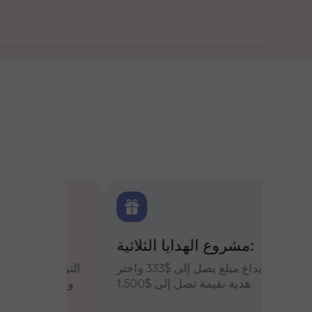
اولين
مشروع الهدايا الثلاثية:
التح
س وعزز
قم بإيداع مبلغ يصل إلى $333 واختر
التوقعات
أرباحك
هدية بقيمة تصل إلى $1,500
والعملات