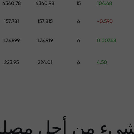
4340.78
4340.98
15
104.48
قم بإيداع المبلغ في حسابك باستخدام $333 — اختر هدية تصل قيمتها إلى $1,500
157.781
157.815
6
-0.590
تداول بدون مخاطرة -
1.34899
1.34919
6
0.00368
نحن
223.95
224.01
6
4.50
مضا
يء من أجل مصل