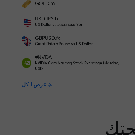
GOLD.m
أودع أموالاً واحصل على مكافأة تفوق قيمة
إيداعك بألف مرة. هذا ليس خطأً مطبعياً. كلما
USDJPY.fx
زاد مبلغ الإيداع، زادت قيمة المكافأة.
US Dollar vs Japanese Yen
GBPUSD.fx
Great Britain Pound vs US Dollar
 نضمن أرباحك
#NVDA
NVIDIA Corp Nasdaq Stock Exchange (Nasdaq)
USD
مكافأة تصل إلى 1000 ضعف - أكبر
عرض الكل
عف في السوق
حتك