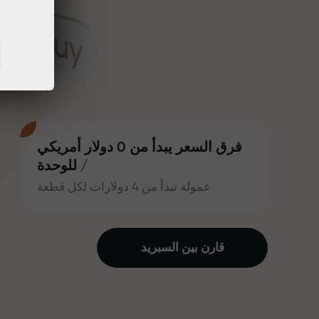
فرق السعر يبدأ من 0 دولار أمريكي
/ للوحدة
عمولة تبدأ من 4 دولارات لكل قطعة
قارن بين السبرید