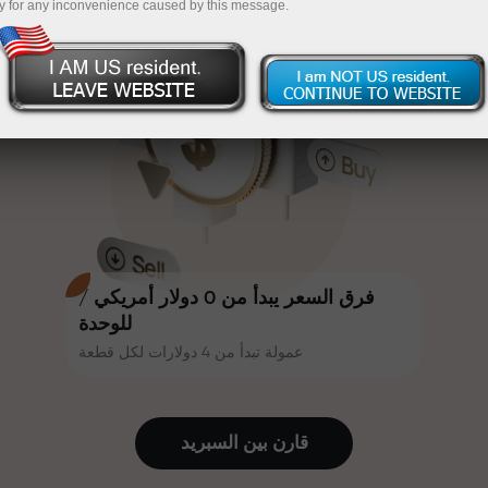
y for any inconvenience caused by this message.
أكثر جاذبية. يمكن لكل عميل في إنستا
InstaForex
قم بإيداع المبلغ في حسابك باستخدام $333 — اختر هدية
فوركس الحصول على مكافأة تصل إلى
30% على إيداعه، والاستفادة من
تصل قيمتها إلى $1,500
عروض ترويجية وعروض خاصة أخرى.
تداول بدون مخاطرة -
نحن نضمن أرباحك
تتشارك سرعة المسار وسرعة التداول
مكافأة تصل إلى 1000 ضعف - أكبر
نفس القيم. يُضفي أليش لوبرايس
مضاعف في السوق
عناصر الحماس والانضباط على عالم
التداول، ويعمل كشريك يُلهم العملاء
لتحقيق أهداف طموحة.
فرق السعر يبدأ من 0 دولار أمريكي /
للوحدة
عمولة تبدأ من 4 دولارات لكل قطعة
نقدم هدايا حقيقية، وليست مكافآت أو
رموز ترويجية. يحصل كل عميل في
إنستا فوركس على هاتف آيفون أو ماك
قارن بين السبرید
بوك أو رحلة أحلامه بمجرد إيداعه مبلغًا
من المال.