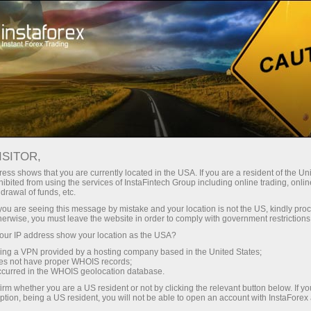
صغير الحجم
فروق الأسعار - أرباح طائلة
ISITOR,
ess shows that you are currently located in the USA. If you are a resident of the Uni
30% مكافأة
ibited from using the services of InstaFintech Group including online trading, online
مع إنستا فوركس، يمكنك الوصول إلى
drawal of funds, etc.
فرص تنافسية حقيقية: رافعة مالية تصل
لكل إيداع
k you are seeing this message by mistake and your location is not the US, kindly pro
إلى 1:5000، وبعض من أفضل فروق
herwise, you must leave the website in order to comply with government restrictions
الأسعار والعمولات في السوق، وظروف
ur IP address show your location as the USA?
سرعة
مواتية لتداول الأسهم والمؤشرات
sing a VPN provided by a hosting company based in the United States;
oes not have proper WHOIS records;
في التجارة وعلى الطريق السريع
occurred in the WHOIS geolocation database.
irm whether you are a US resident or not by clicking the relevant button below. If y
ption, being a US resident, you will not be able to open an account with InstaForex
لقد طورنا نظام مكافآت يجعل التداول
جائزة هديتك الشخصية الكبرى