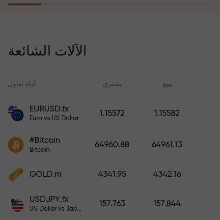
يُعوّض برنامج التأمين ضد المخاطر
خسائرك ويضمن لك مضاعفة أرباحك
الآلات الشائعة
ثلاث مرات خلال ستة أشهر. تداول
براحة بال تامة، فرأس مالك في أمان!
ید
يبيع
يشتري
أداة تداول
EURUSD.fx
1.15572
1.15582
Euro vs US Dollar
أودع أموالاً واحصل على مكافأة تفوق
قيمة إيداعك بألف مرة. هذا ليس خطأً
#Bitcoin
64960.88
64961.13
مطبعياً. كلما زاد مبلغ الإيداع، زادت
Bitcoin
قيمة المكافأة.
GOLD.m
4341.95
4342.16
USDJPY.fx
157.763
157.844
US Dollar vs Japanese Yen