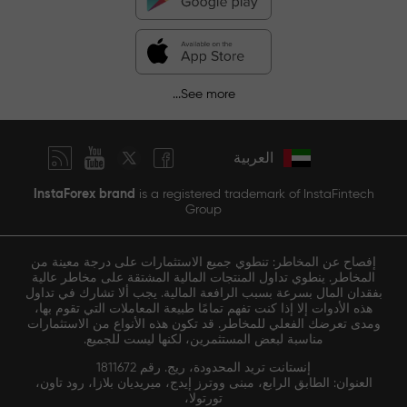
See more...
العربية
InstaForex brand
is a registered trademark of InstaFintech
Group
إفصاح عن المخاطر: تنطوي جميع الاستثمارات على درجة معينة من
المخاطر. ينطوي تداول المنتجات المالية المشتقة على مخاطر عالية
بفقدان المال بسرعة بسبب الرافعة المالية. يجب ألا تشارك في تداول
هذه الأدوات إلا إذا كنت تفهم تمامًا طبيعة المعاملات التي تقوم بها،
ومدى تعرضك الفعلي للمخاطر. قد تكون هذه الأنواع من الاستثمارات
مناسبة لبعض المستثمرين، لكنها ليست للجميع.
إنستانت تريد المحدودة، ريج. رقم 1811672
العنوان: الطابق الرابع، مبنى ووترز إيدج، ميريديان بلازا، رود تاون،
تورتولا،