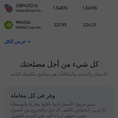
GBPUSD.fx
1.34876
1.34976
Great Britain Pound vs US Dollar
#NVDA
223.95
224.01
NVIDIA Corp Nasdaq Stock Exchange (Nasdaq) USD
عرض الكل
كل شيء من أجل مصلحتك
الانتشار والحماية والمكافآت هي مفاتيح مكاسبك الثابتة
وفر في كل معاملة
تتميز فروق الأسعار لدينا بأقلها مقارنةً بالوسطاء
الآخرين. انخفاض تكاليف الدخول والخروج من السوق
يعني تحقيق أرباح أكبر على المدى الطويل.