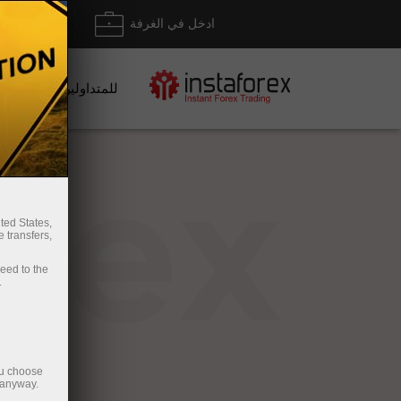
ادخل في الغرفة
إيداع/ س
للمتداولين
rex
ted States,
 transfers,
ceed to the
.
ou choose
 anyway.