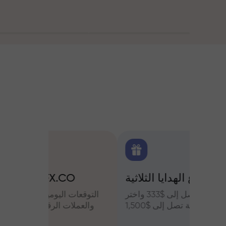
اولين
مشروع الهدايا الثلاثية:
التح
س وعزز
قم بإيداع مبلغ يصل إلى $333 واختر
التوقعات
أرباحك
هدية بقيمة تصل إلى $1,500
والعملات