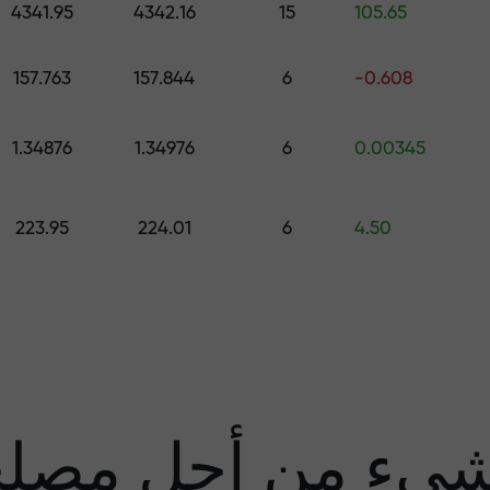
4341.95
4342.16
15
105.65
قم بإيداع المبلغ في حسابك باستخدام $333 — اختر هدية تصل قيمتها إلى $1,500
157.763
157.844
6
-0.608
تداول بدون مخاطرة -
1.34876
1.34976
6
0.00345
نحن
223.95
224.01
6
4.50
مضا
يء من أجل مصل