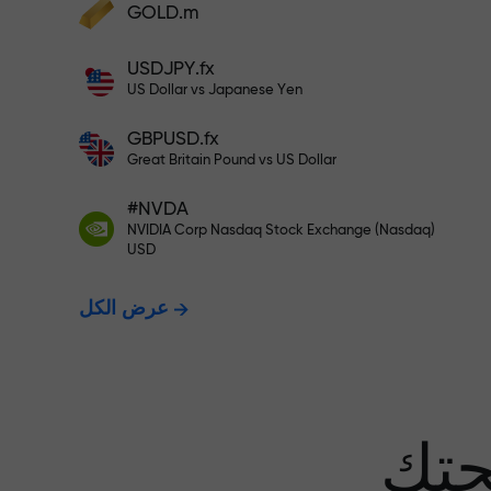
GOLD.m
أودع أموالاً واحصل على مكافأة تفوق قيمة
إيداعك بألف مرة. هذا ليس خطأً مطبعياً. كلما
USDJPY.fx
زاد مبلغ الإيداع، زادت قيمة المكافأة.
US Dollar vs Japanese Yen
GBPUSD.fx
Great Britain Pound vs US Dollar
 نضمن أرباحك
#NVDA
NVIDIA Corp Nasdaq Stock Exchange (Nasdaq)
USD
مكافأة تصل إلى 1000 ضعف - أكبر
عرض الكل
عف في السوق
حتك