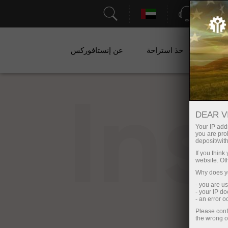
الدعم
ات
خذ استراحة
عن إنستافوركس
In
DEAR V
Your IP addr
you are proh
deposit/with
If you thin
website. Ot
Why does yo
- you are u
- your IP d
- an error 
Please conf
the wrong o