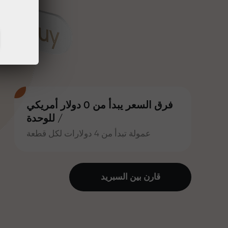
فرق السعر يبدأ من 0 دولار أمريكي
/ للوحدة
عمولة تبدأ من 4 دولارات لكل قطعة
قارن بين السبرید