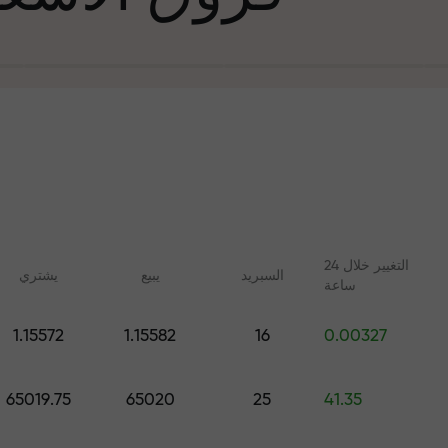
التغيير خلال 24
السبرید
يبيع
يشتري
ساعة
في التجارة وعلى 
1.15572
1.15582
16
0.00327
ليلات مع FX.CO
دورات عبر الإنترنت
جائزة هديتك ا
 اليومية لسوق الفوركس
تعلم التداول من الصفر - دورات
65019.75
65020
25
41.35
 الرقمية والعقود الآجلة
وندوات عبر الإنترنت لجميع
المستويات