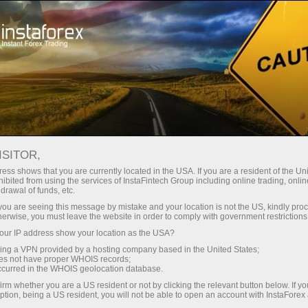
حب
منصة التداول
فتح الحساب الفوري
للمبتدئين
للمستثمرين
للشركاء
الحمل
staFo
ISITOR,
ess shows that you are currently located in the USA. If you are a resident of the Uni
ibited from using the services of InstaFintech Group including online trading, online
drawal of funds, etc.
k you are seeing this message by mistake and your location is not the US, kindly pro
herwise, you must leave the website in order to comply with government restrictions
ur IP address show your location as the USA?
sing a VPN provided by a hosting company based in the United States;
oes not have proper WHOIS records;
occurred in the WHOIS geolocation database.
irm whether you are a US resident or not by clicking the relevant button below. If y
ption, being a US resident, you will not be able to open an account with InstaForex