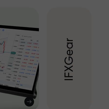
r
a
e
G
X
F
I