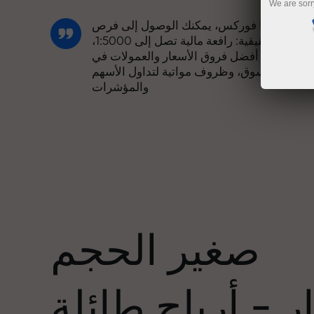
We are sorr
مع إنستا فوركس، يمكنك الوصول إلى فرص
تنافسية حقيقية: رافعة مالية تصل إلى 1:5000،
وبعض من أفضل فروق الأسعار والعمولات في
السوق، وظروف مواتية لتداول الأسهم
والمؤشرات
لقد طورنا نظام مكافآت يجعل التداول أكثر
جاذبية. يمكن لكل عميل في إنستا فوركس
عدد
الحصول على مكافأة تصل إلى 30% على
يداعه، والاستفادة من عروض ترويجية وعروض
خاصة أخرى.
صغير الحجم
تتشارك سرعة المسار وسرعة التداول نفس
القيم. يُضفي أليش لوبرايس عناصر الحماس
 - أرباح طائلة
والانضباط على عالم التداول، ويعمل كشريك