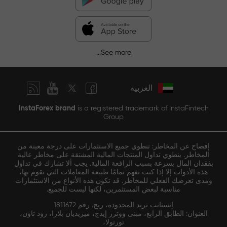
See more...
العربية
InstaForex brand
is a registered trademark of InstaFintech
Group
إفصاح عن المخاطر: تنطوي جميع الاستثمارات على درجة معينة من
المخاطر. ينطوي تداول المنتجات المالية المشتقة على مخاطر عالية
بفقدان المال بسرعة بسبب الرافعة المالية. يجب ألا تشارك في تداول
هذه الأدوات إلا إذا كنت تفهم تمامًا طبيعة المعاملات التي تقوم بها،
ومدى تعرضك الفعلي للمخاطر. قد تكون هذه الأنواع من الاستثمارات
مناسبة لبعض المستثمرين، لكنها ليست للجميع.
إنستانت تريد المحدودة، ريج. رقم 1811672
العنوان: الطابق الرابع، مبنى ووترز إيدج، ميريديان بلازا، رود تاون،
تورتولا،