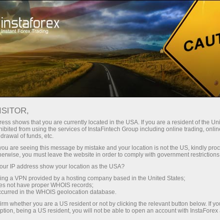
صغير الحجم
فروق الأسعار - أرباح طائلة
ISITOR,
ess shows that you are currently located in the USA. If you are a resident of the Uni
30% مكافأة
ibited from using the services of InstaFintech Group including online trading, online
مع إنستا فوركس، يمكنك الوصول إلى
drawal of funds, etc.
فرص تنافسية حقيقية: رافعة مالية تصل
لكل إيداع
k you are seeing this message by mistake and your location is not the US, kindly pro
إلى 1:5000، وبعض من أفضل فروق
herwise, you must leave the website in order to comply with government restrictions
الأسعار والعمولات في السوق، وظروف
ur IP address show your location as the USA?
سرعة
مواتية لتداول الأسهم والمؤشرات
sing a VPN provided by a hosting company based in the United States;
oes not have proper WHOIS records;
في التجارة وعلى الطريق السريع
occurred in the WHOIS geolocation database.
irm whether you are a US resident or not by clicking the relevant button below. If y
ption, being a US resident, you will not be able to open an account with InstaForex
لقد طورنا نظام مكافآت يجعل التداول
جائزة هديتك الشخصية الكبرى