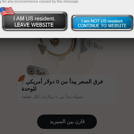
y for any inconvenience caused by this message.
أكثر جاذبية. يمكن لكل عميل في إنستا
InstaForex
قم بإيداع المبلغ في حسابك باستخدام $333 — اختر هدية
فوركس الحصول على مكافأة تصل إلى
30% على إيداعه، والاستفادة من
تصل قيمتها إلى $1,500
عروض ترويجية وعروض خاصة أخرى.
تداول بدون مخاطرة -
نحن نضمن أرباحك
تتشارك سرعة المسار وسرعة التداول
مكافأة تصل إلى 1000 ضعف - أكبر
نفس القيم. يُضفي أليش لوبرايس
مضاعف في السوق
عناصر الحماس والانضباط على عالم
التداول، ويعمل كشريك يُلهم العملاء
لتحقيق أهداف طموحة.
فرق السعر يبدأ من 0 دولار أمريكي /
للوحدة
عمولة تبدأ من 4 دولارات لكل قطعة
نقدم هدايا حقيقية، وليست مكافآت أو
رموز ترويجية. يحصل كل عميل في
إنستا فوركس على هاتف آيفون أو ماك
قارن بين السبرید
بوك أو رحلة أحلامه بمجرد إيداعه مبلغًا
من المال.