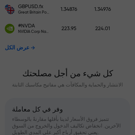
GBPUSD.fx
1.34876
1.34976
Great Britain Pound vs US Dollar
#NVDA
223.95
224.01
NVIDIA Corp Nasdaq Stock Exchange (Nasdaq) USD
عرض الكل
كل شيء من أجل مصلحتك
الانتشار والحماية والمكافآت هي مفاتيح مكاسبك الثابتة
وفر في كل معاملة
تتميز فروق الأسعار لدينا بأقلها مقارنةً بالوسطاء
الآخرين. انخفاض تكاليف الدخول والخروج من السوق
يعني تحقيق أرباح أكبر على المدى الطويل.