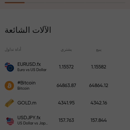
يُعوّض برنامج التأمين ضد المخاطر
خسائرك ويضمن لك مضاعفة أرباحك
الآلات الشائعة
ثلاث مرات خلال ستة أشهر. تداول
براحة بال تامة، فرأس مالك في أمان!
ید
يبيع
يشتري
أداة تداول
EURUSD.fx
1.15572
1.15582
Euro vs US Dollar
أودع أموالاً واحصل على مكافأة تفوق
قيمة إيداعك بألف مرة. هذا ليس خطأً
#Bitcoin
64863.87
64864.12
مطبعياً. كلما زاد مبلغ الإيداع، زادت
Bitcoin
قيمة المكافأة.
GOLD.m
4341.95
4342.16
USDJPY.fx
157.763
157.844
US Dollar vs Japanese Yen