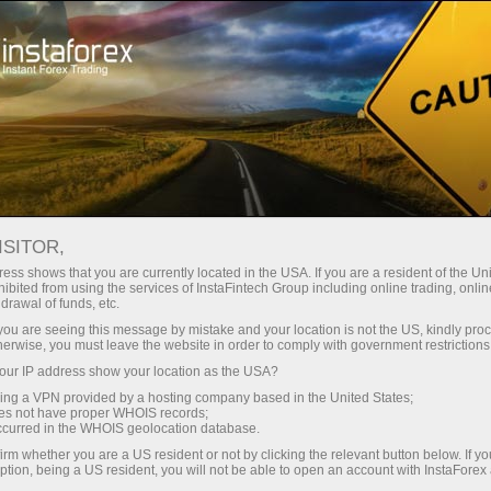
صغير الحجم
فروق الأسعار - أرباح طائلة
ISITOR,
ess shows that you are currently located in the USA. If you are a resident of the Uni
30% مكافأة
ibited from using the services of InstaFintech Group including online trading, online
مع إنستا فوركس، يمكنك الوصول إلى
drawal of funds, etc.
فرص تنافسية حقيقية: رافعة مالية تصل
لكل إيداع
k you are seeing this message by mistake and your location is not the US, kindly pro
إلى 1:5000، وبعض من أفضل فروق
herwise, you must leave the website in order to comply with government restrictions
الأسعار والعمولات في السوق، وظروف
ur IP address show your location as the USA?
سرعة
مواتية لتداول الأسهم والمؤشرات
sing a VPN provided by a hosting company based in the United States;
oes not have proper WHOIS records;
في التجارة وعلى الطريق السريع
occurred in the WHOIS geolocation database.
irm whether you are a US resident or not by clicking the relevant button below. If y
ption, being a US resident, you will not be able to open an account with InstaForex
لقد طورنا نظام مكافآت يجعل التداول
جائزة هديتك الشخصية الكبرى