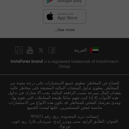
See more...
العربية
InstaForex brand
is a registered trademark of InstaFintech
Group
إفصاح عن المخاطر: تنطوي جميع الاستثمارات على درجة معينة من
المخاطر. ينطوي تداول المنتجات المالية المشتقة على مخاطر عالية
بفقدان المال بسرعة بسبب الرافعة المالية. يجب ألا تشارك في تداول
هذه الأدوات إلا إذا كنت تفهم تمامًا طبيعة المعاملات التي تقوم بها،
ومدى تعرضك الفعلي للمخاطر. قد تكون هذه الأنواع من الاستثمارات
مناسبة لبعض المستثمرين، لكنها ليست للجميع.
إنستانت تريد المحدودة، ريج. رقم 1811672
العنوان: الطابق الرابع، مبنى ووترز إيدج، ميريديان بلازا، رود تاون،
تورتولا،