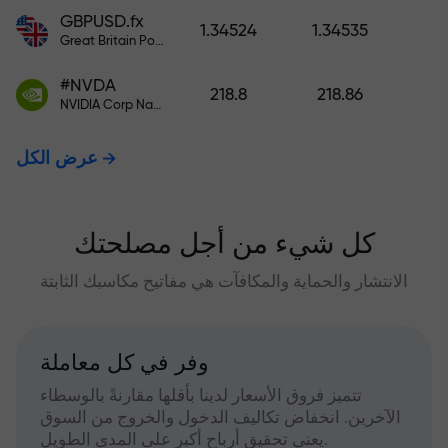
GBPUSD.fx
1.34524
1.34535
Great Britain Pound vs US Dollar
#NVDA
218.8
218.86
NVIDIA Corp Nasdaq Stock Exchange (Nasdaq) USD
عرض الكل
كل شيء من أجل مصلحتك
الانتشار والحماية والمكافآت هي مفاتيح مكاسبك الثابتة
وفر في كل معاملة
تتميز فروق الأسعار لدينا بأقلها مقارنةً بالوسطاء
الآخرين. انخفاض تكاليف الدخول والخروج من السوق
يعني تحقيق أرباح أكبر على المدى الطويل.