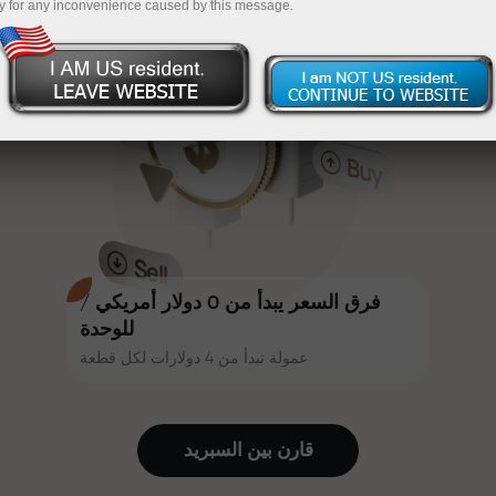
y for any inconvenience caused by this message.
أكثر جاذبية. يمكن لكل عميل في إنستا
InstaForex
قم بإيداع المبلغ في حسابك باستخدام $333 — اختر هدية
فوركس الحصول على مكافأة تصل إلى
30% على إيداعه، والاستفادة من
تصل قيمتها إلى $1,500
عروض ترويجية وعروض خاصة أخرى.
تداول بدون مخاطرة -
نحن نضمن أرباحك
تتشارك سرعة المسار وسرعة التداول
مكافأة تصل إلى 1000 ضعف - أكبر
نفس القيم. يُضفي أليش لوبرايس
مضاعف في السوق
عناصر الحماس والانضباط على عالم
التداول، ويعمل كشريك يُلهم العملاء
لتحقيق أهداف طموحة.
فرق السعر يبدأ من 0 دولار أمريكي /
للوحدة
عمولة تبدأ من 4 دولارات لكل قطعة
نقدم هدايا حقيقية، وليست مكافآت أو
رموز ترويجية. يحصل كل عميل في
إنستا فوركس على هاتف آيفون أو ماك
قارن بين السبرید
بوك أو رحلة أحلامه بمجرد إيداعه مبلغًا
من المال.