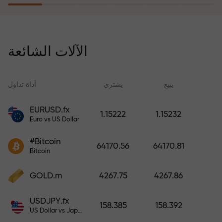
يُعوّض برنامج التأمين ضد المخاطر
خسائرك ويضمن لك مضاعفة أرباحك
الآلات الشائعة
ثلاث مرات خلال ستة أشهر. تداول
براحة بال تامة، فرأس مالك في أمان!
ید
يبيع
يشتري
أداة تداول
EURUSD.fx
1.15222
1.15232
Euro vs US Dollar
أودع أموالاً واحصل على مكافأة تفوق
قيمة إيداعك بألف مرة. هذا ليس خطأً
#Bitcoin
64170.56
64170.81
مطبعياً. كلما زاد مبلغ الإيداع، زادت
Bitcoin
قيمة المكافأة.
GOLD.m
4267.75
4267.86
USDJPY.fx
158.385
158.392
US Dollar vs Japanese Yen