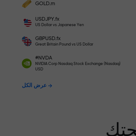
GOLD.m
أودع أموالاً واحصل على مكافأة تفوق قيمة
إيداعك بألف مرة. هذا ليس خطأً مطبعياً. كلما
USDJPY.fx
زاد مبلغ الإيداع، زادت قيمة المكافأة.
US Dollar vs Japanese Yen
GBPUSD.fx
Great Britain Pound vs US Dollar
 نضمن أرباحك
#NVDA
NVIDIA Corp Nasdaq Stock Exchange (Nasdaq)
USD
مكافأة تصل إلى 1000 ضعف - أكبر
عرض الكل
عف في السوق
حتك