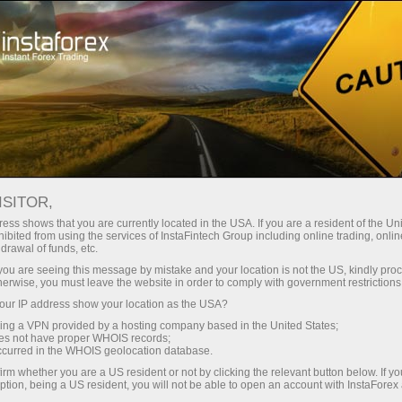
حب
منصة التداول
فتح الحساب الفوري
للمبتدئين
للمستثمرين
للشركاء
الحمل
staFo
ISITOR,
ess shows that you are currently located in the USA. If you are a resident of the Uni
ibited from using the services of InstaFintech Group including online trading, online
drawal of funds, etc.
k you are seeing this message by mistake and your location is not the US, kindly pro
herwise, you must leave the website in order to comply with government restrictions
ur IP address show your location as the USA?
sing a VPN provided by a hosting company based in the United States;
oes not have proper WHOIS records;
occurred in the WHOIS geolocation database.
irm whether you are a US resident or not by clicking the relevant button below. If y
ption, being a US resident, you will not be able to open an account with InstaForex