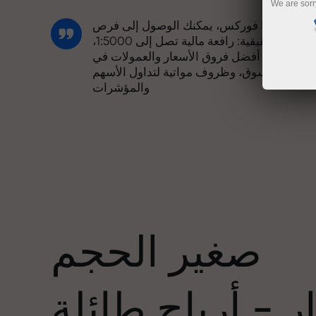
We are sorr
مع إنستا فوركس، يمكنك الوصول إلى فرص
تنافسية حقيقية: رافعة مالية تصل إلى 1:5000،
وبعض من أفضل فروق الأسعار والعمولات في
السوق، وظروف مواتية لتداول الأسهم
والمؤشرات
لقد طورنا نظام مكافآت يجعل التداول أكثر
جاذبية. يمكن لكل عميل في إنستا فوركس
عدد
الحصول على مكافأة تصل إلى 30% على
يداعه، والاستفادة من عروض ترويجية وعروض
خاصة أخرى.
صغير الحجم
تتشارك سرعة المسار وسرعة التداول نفس
القيم. يُضفي أليش لوبرايس عناصر الحماس
 - أرباح طائلة
والانضباط على عالم التداول، ويعمل كشريك