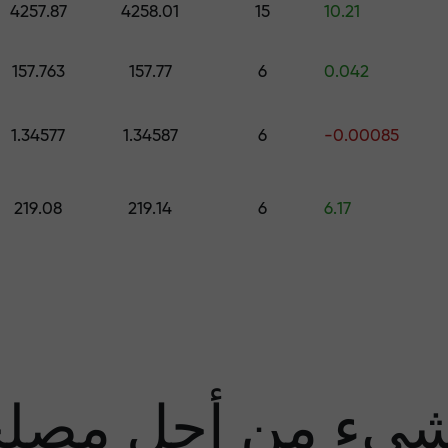
4257.87
4258.01
15
10.21
قم بإيداع المبلغ في حسابك باستخدام $333 — اختر هدية تصل قيمتها إلى $1,500
157.763
157.77
6
0.042
تداول بدون مخاطرة -
1.34577
1.34587
6
-0.00085
نحن
219.08
219.14
6
6.17
مضا
يء من أجل مصل