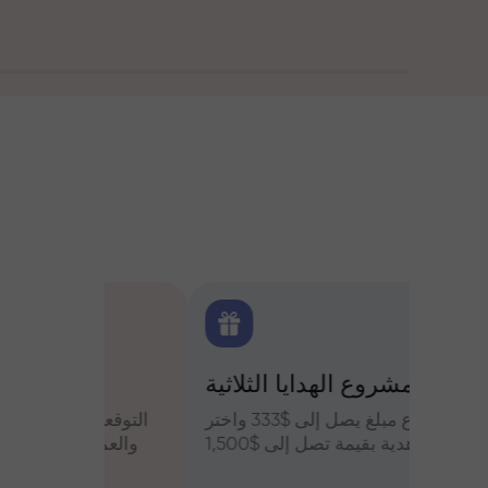
اولين
مشروع الهدايا الثلاثية:
التح
س وعزز
قم بإيداع مبلغ يصل إلى $333 واختر
التوقعات
أرباحك
هدية بقيمة تصل إلى $1,500
والعملات