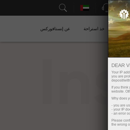
الدعم
ات
خذ استراحة
عن إنستافوركس
In
DEAR V
Your IP addr
you are proh
deposit/with
If you thin
website. Ot
Why does yo
- you are u
- your IP d
- an error 
Please conf
the wrong o