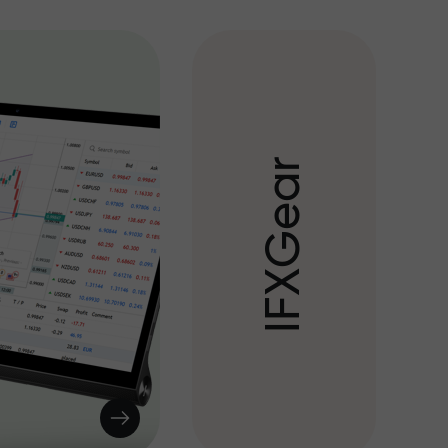
r
a
e
G
X
F
I