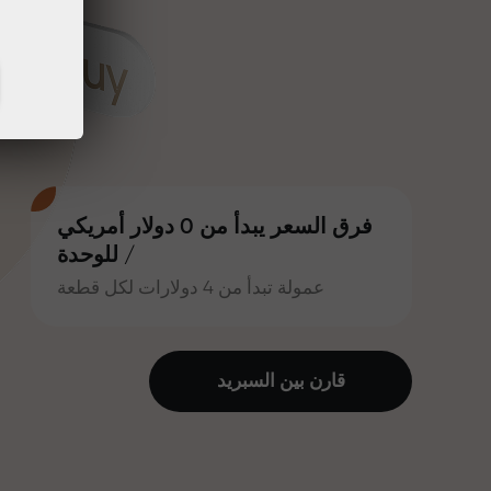
فرق السعر يبدأ من 0 دولار أمريكي
/ للوحدة
عمولة تبدأ من 4 دولارات لكل قطعة
قارن بين السبرید