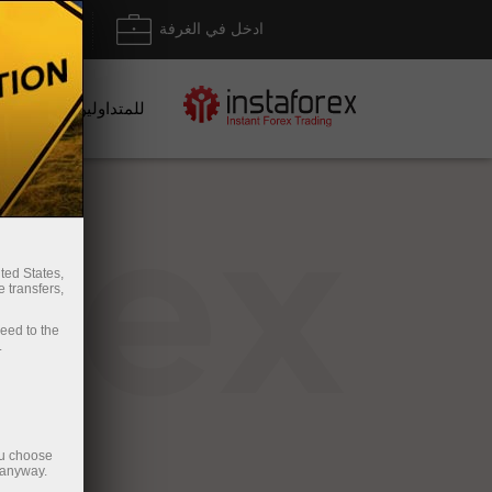
ادخل في الغرفة
إيداع/ س
للمتداولين
rex
ted States,
 transfers,
ceed to the
.
ou choose
 anyway.