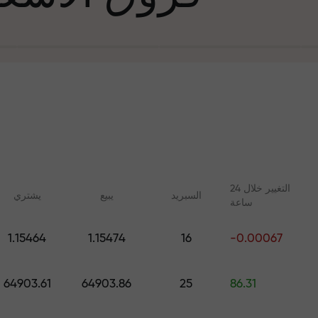
التغيير خلال 24
السبرید
يبيع
يشتري
ساعة
في التجارة وعلى 
1.15464
1.15474
16
-0.00067
ليلات مع FX.CO
دورات عبر الإنترنت
جائزة هديتك ا
 اليومية لسوق الفوركس
تعلم التداول من الصفر - دورات
64903.61
64903.86
25
86.31
 الرقمية والعقود الآجلة
وندوات عبر الإنترنت لجميع
المستويات