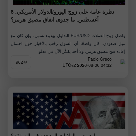
نظرة عامة على زوج اليورو/الدولار الأمريكي. 6
أغسطس. ما جدوى اتفاق مضيق هرمز؟
واصل زوج العملات EUR/USD التداول بهدوء نسبي، وإن كان مع
ميل صعودي. كان واضحًا أن السوق رحّب بالأخبار حول احتمال
إعادة فتح مضيق هرمز، ولا أحد يفكّر الآن في «دلو
Paolo Greco
962
04:32 2026-08-06 UTC+2
ما هو دور الولايات المتحدة في الصفقة؟