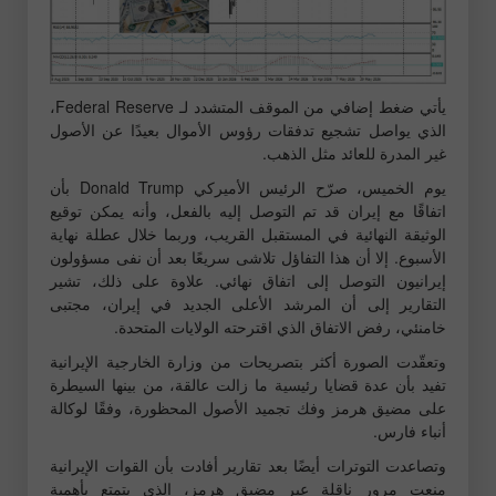
يأتي ضغط إضافي من الموقف المتشدد لـ Federal Reserve،
الذي يواصل تشجيع تدفقات رؤوس الأموال بعيدًا عن الأصول
غير المدرة للعائد مثل الذهب.
يوم الخميس، صرّح الرئيس الأميركي Donald Trump بأن
اتفاقًا مع إيران قد تم التوصل إليه بالفعل، وأنه يمكن توقيع
الوثيقة النهائية في المستقبل القريب، وربما خلال عطلة نهاية
الأسبوع. إلا أن هذا التفاؤل تلاشى سريعًا بعد أن نفى مسؤولون
إيرانيون التوصل إلى اتفاق نهائي. علاوة على ذلك، تشير
التقارير إلى أن المرشد الأعلى الجديد في إيران، مجتبى
خامنئي، رفض الاتفاق الذي اقترحته الولايات المتحدة.
وتعقّدت الصورة أكثر بتصريحات من وزارة الخارجية الإيرانية
تفيد بأن عدة قضايا رئيسية ما زالت عالقة، من بينها السيطرة
على مضيق هرمز وفك تجميد الأصول المحظورة، وفقًا لوكالة
أنباء فارس.
وتصاعدت التوترات أيضًا بعد تقارير أفادت بأن القوات الإيرانية
منعت مرور ناقلة عبر مضيق هرمز، الذي يتمتع بأهمية