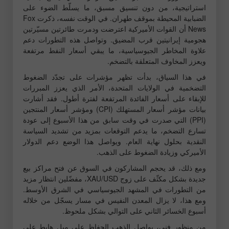
استراتيجية، من دون تنسيق مسبق، ما يسلّط الضوء على
الضبابية المحيطة بموقف طهران. في الوقت نفسه، ذكرت Fox
News أن القوات الأميركية اعترضت ودمرت طائرتين مسيّرتين
هجومية إيرانيتين قرب المضيق. وتواصل هذه التطورات دعم
علاوة المخاطر الجيوسياسية، ما يبقي أسعار النفط مرتفعة
ويعزز المخاوف المتعلقة بالتضخم.
في هذا السياق، بدأت تظهر مؤشرات على تجدّد الضغوط
التضخمية في الولايات المتحدة، الأمر الذي يعزز المبررات
للإبقاء على أسعار الفائدة المرتفعة لفترة أطول. فقد أشارت
بيانات مؤشر أسعار المستهلك (CPI) ومؤشر أسعار المنتجين
(PPI) التي صدرت في وقت سابق من هذا الأسبوع إلى عودة
تسارع التضخم، ما يدعم التوقعات بمزيد من تشديد السياسة
النقدية بحلول نهاية العام. ويواصل هذا الوضع دعم الدولار
الأميركي وزيادة الضغوط على الذهب.
ومع ذلك، قد يحجم المشاركون في السوق عن فتح مراكز بيع
جديدة بشكل مكثّف على زوج XAU/USD، مفضّلين انتظار مزيد
من التطورات في المشهد الجيوسياسي في الشرق الأوسط.
ومع هذا، لا يزال المعدن النفيس في مسار يسجّل من خلاله
أسبوع الخسائر الثاني على التوالي بشكل ملحوظ.
من منظور فني، يواصل الذهب الحفاظ على ميل هابط على