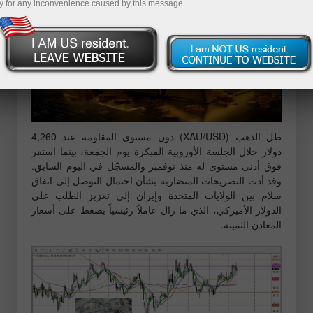
y for any inconvenience caused by this message.
ظل الذهب (XAU/USD) دون مستوى المقاومة عند 4,260
دولار خلال الجلسة الأوروبية المبكرة يوم الجمعة، بينما استقر
فوق أدنى مستوى له منذ نوفمبر والمسجّل في اليوم السابق.
وقد أدت التصريحات المتضاربة بشأن احتمال التوصل إلى اتفاق
سلام بين الولايات المتحدة وإيران إلى تعزيز الطلب على
الدولار الأميركي، الذي ما زال عاملاً رئيسياً يضغط على أسعار
المعادن الثمينة.