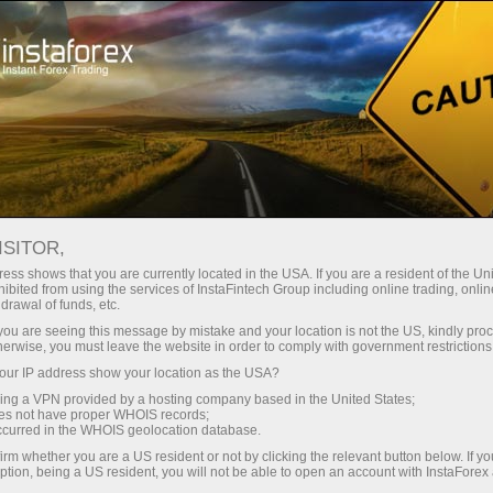
للمتداولين
تحليلات الفوركس
المراجعات التحليلية
Fundamental analysis
ISITOR,
ess shows that you are currently located in the USA. If you are a resident of the Uni
12.06.2026 12:21 PM
ibited from using the services of InstaFintech Group including online trading, online
drawal of funds, etc.
تحليل وتوقعات سعر XAU/USD: حالة عدم
k you are seeing this message by mistake and your location is not the US, kindly pro
herwise, you must leave the website in order to comply with government restrictions
اليقين بشأن اتفاق سلام محتمل مع إيران
ur IP address show your location as the USA?
تدعم الدولار الأمريكي
sing a VPN provided by a hosting company based in the United States;
oes not have proper WHOIS records;
occurred in the WHOIS geolocation database.
irm whether you are a US resident or not by clicking the relevant button below. If y
ption, being a US resident, you will not be able to open an account with InstaForex