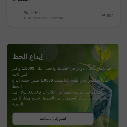
Samir Klishi
894
19:43 2026-08-07 +02:00
إيداع الحظ
قم بإيداع 3,000 دولار في حسابك واحصل على
$1,000
وأكثر
من ذالك!
في أغسطس نحن نقدم باليانصيب
$1,000
ضمن حملة إيداع
الحظ!
احصل على فرصة للفوز من خلال إيداع 3,000 دولار في
حساب تداول. بعد أن استوفيت هذا الشرط، تصبح مشاركًا في
احصل على بونص
الحملة.
انضم إلى المسابقة
انضم إلى المسابقة
انضم إلى المسابقة