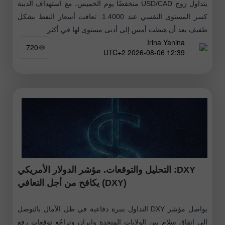
يتداول زوج USD/CAD منخفضًا يوم الخميس، مع استهداف الدببة
كسر المستوى النفسي عند 1.4000. تعافت أسعار النفط بشكل
طفيف بعد أن هبطت أمس إلى أدنى مستوى لها في أكثر
Irina Yanina
720
12:39 2026-08-06 UTC+2
DXY: التحليل والتوقعات. مؤشر الدولار الأمريكي
(DXY) يكافح من أجل التعافي
يواصل مؤشر DXY التداول بنبرة دفاعية في ظل الآمال بالتوصل
إلى اتفاق سلام بين الولايات المتحدة وإيران وتراجُع توقعات رفع