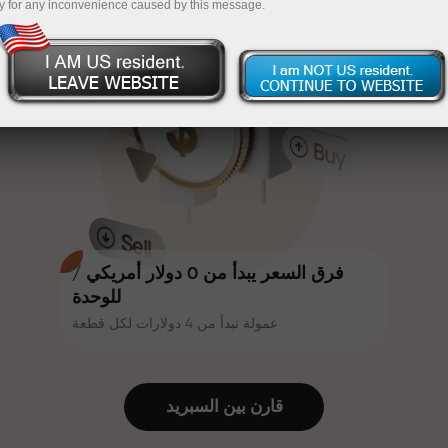
y for any inconvenience caused by this message.
أكثر جاذبية. يمكن لكل عميل في إنستا
InstaForex
قم بإيداع المبلغ في حسابك باستخدام $333 — اختر هدية
فوركس الحصول على مكافأة تصل إلى
30% على إيداعه، والاستفادة من
تصل قيمتها إلى $1,500
عروض ترويجية وعروض خاصة أخرى.
تداول بدون مخاطرة -
نحن نضمن أرباحك
تتشارك سرعة المسار وسرعة التداول
مكافأة تصل إلى 1000 ضعف - أكبر
نفس القيم. يُضفي أليش لوبرايس
مضاعف في السوق
عناصر الحماس والانضباط على عالم
التداول، ويعمل كشريك يُلهم العملاء
لتحقيق أهداف طموحة.
فرق السعر يبدأ من 0 دولار أمريكي /
للوحدة
عمولة تبدأ من 4 دولارات لكل قطعة
نقدم هدايا حقيقية، وليست مكافآت أو
رموز ترويجية. يحصل كل عميل في
إنستا فوركس على هاتف آيفون أو ماك
قارن بين السبرید
بوك أو رحلة أحلامه بمجرد إيداعه مبلغًا
من المال.