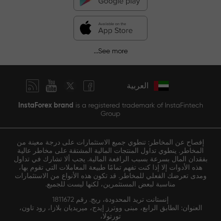
See more...
العربية
InstaForex brand
is a registered trademark of InstaFintech
Group
إفصاح عن المخاطر: تنطوي جميع الاستثمارات على درجة معينة من
المخاطر. ينطوي تداول المنتجات المالية المشتقة على مخاطر عالية
بفقدان المال بسرعة بسبب الرافعة المالية. يجب ألا تشارك في تداول
هذه الأدوات إلا إذا كنت تفهم تمامًا طبيعة المعاملات التي تقوم بها،
ومدى تعرضك الفعلي للمخاطر. قد تكون هذه الأنواع من الاستثمارات
مناسبة لبعض المستثمرين، لكنها ليست للجميع.
إنستانت تريد المحدودة، ريج. رقم 1811672
العنوان: الطابق الرابع، مبنى ووترز إيدج، ميريديان بلازا، رود تاون،
تورتولا،