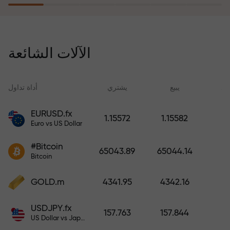
يُعوّض برنامج التأمين ضد المخاطر
خسائرك ويضمن لك مضاعفة أرباحك
الآلات الشائعة
ثلاث مرات خلال ستة أشهر. تداول
براحة بال تامة، فرأس مالك في أمان!
ید
يبيع
يشتري
أداة تداول
EURUSD.fx
1.15572
1.15582
Euro vs US Dollar
أودع أموالاً واحصل على مكافأة تفوق
قيمة إيداعك بألف مرة. هذا ليس خطأً
#Bitcoin
65043.89
65044.14
مطبعياً. كلما زاد مبلغ الإيداع، زادت
Bitcoin
قيمة المكافأة.
GOLD.m
4341.95
4342.16
USDJPY.fx
157.763
157.844
US Dollar vs Japanese Yen