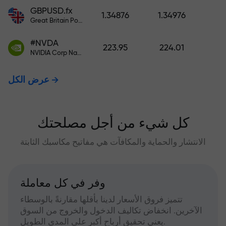
GBPUSD.fx
1.34876
1.34976
Great Britain Pound vs US Dollar
#NVDA
223.95
224.01
NVIDIA Corp Nasdaq Stock Exchange (Nasdaq) USD
عرض الكل
كل شيء من أجل مصلحتك
الانتشار والحماية والمكافآت هي مفاتيح مكاسبك الثابتة
وفر في كل معاملة
تتميز فروق الأسعار لدينا بأقلها مقارنةً بالوسطاء
الآخرين. انخفاض تكاليف الدخول والخروج من السوق
يعني تحقيق أرباح أكبر على المدى الطويل.