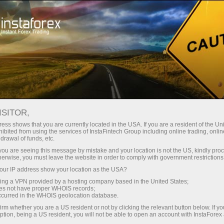
صغير الحجم
فروق الأسعار - أرباح طائلة
ISITOR,
ess shows that you are currently located in the USA. If you are a resident of the Uni
30% مكافأة
ibited from using the services of InstaFintech Group including online trading, online
مع إنستا فوركس، يمكنك الوصول إلى
drawal of funds, etc.
فرص تنافسية حقيقية: رافعة مالية تصل
لكل إيداع
k you are seeing this message by mistake and your location is not the US, kindly pro
إلى 1:5000، وبعض من أفضل فروق
herwise, you must leave the website in order to comply with government restrictions
الأسعار والعمولات في السوق، وظروف
ur IP address show your location as the USA?
سرعة
مواتية لتداول الأسهم والمؤشرات
sing a VPN provided by a hosting company based in the United States;
oes not have proper WHOIS records;
في التجارة وعلى الطريق السريع
occurred in the WHOIS geolocation database.
irm whether you are a US resident or not by clicking the relevant button below. If y
ption, being a US resident, you will not be able to open an account with InstaForex
لقد طورنا نظام مكافآت يجعل التداول
جائزة هديتك الشخصية الكبرى