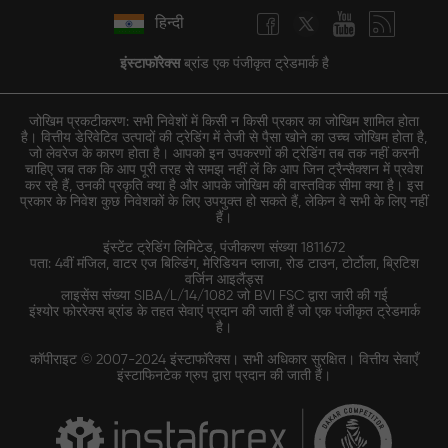
हिन्दी
इंस्टाफॉरेक्स
ब्रांड एक पंजीकृत ट्रेडमार्क है
जोखिम प्रकटीकरण: सभी निवेशों में किसी न किसी प्रकार का जोखिम शामिल होता
है। वित्तीय डेरिवेटिव उत्पादों की ट्रेडिंग में तेजी से पैसा खोने का उच्च जोखिम होता है,
जो लेवरेज के कारण होता है। आपको इन उपकरणों की ट्रेडिंग तब तक नहीं करनी
चाहिए जब तक कि आप पूरी तरह से समझ नहीं लें कि आप जिन ट्रैन्सैक्शन में प्रवेश
कर रहे हैं, उनकी प्रकृति क्या है और आपके जोखिम की वास्तविक सीमा क्या है। इस
प्रकार के निवेश कुछ निवेशकों के लिए उपयुक्त हो सकते हैं, लेकिन वे सभी के लिए नहीं
हैं।
इंस्टेंट ट्रेडिंग लिमिटेड, पंजीकरण संख्या 1811672
पता: 4वीं मंजिल, वाटर एज बिल्डिंग, मेरिडियन प्लाजा, रोड टाउन, टोर्टोला, ब्रिटिश
वर्जिन आइलैंड्स
लाइसेंस संख्या SIBA/L/14/1082 जो BVI FSC द्वारा जारी की गई
इंश्योर फोररेक्स ब्रांड के तहत सेवाएं प्रदान की जाती हैं जो एक पंजीकृत ट्रेडमार्क
है।
कॉपीराइट © 2007-2024 इंस्टाफॉरेक्स। सभी अधिकार सुरक्षित। वित्तीय सेवाएँ
इंस्टाफिनटेक ग्रुप द्वारा प्रदान की जाती हैं।