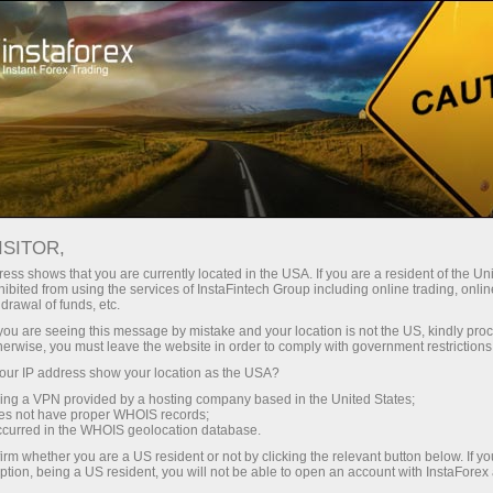
छोटे
स्प्रेड — बड़ा मुनाफा
ISITOR,
ess shows that you are currently located in the USA. If you are a resident of the Uni
हर डिपॉजिट पर
ibited from using the services of InstaFintech Group including online trading, online
InstaForex के साथ आपको वास्तविक
drawal of funds, etc.
प्रतिस्पर्धी अवसर मिलते हैं: 1:5000 तक
30% बोनस
k you are seeing this message by mistake and your location is not the US, kindly pro
लीवरेज, मार्केट में बेहतरीन स्प्रेड्स और
herwise, you must leave the website in order to comply with government restrictions
कमीशन, और स्टॉक्स व इंडेक्स ट्रेडिंग के लिए
ur IP address show your location as the USA?
ट्रेडिंग में
फायदेमंद शर्तें।
sing a VPN provided by a hosting company based in the United States;
oes not have proper WHOIS records;
और हाईवे पर गति
occurred in the WHOIS geolocation database.
irm whether you are a US resident or not by clicking the relevant button below. If y
ption, being a US resident, you will not be able to open an account with InstaForex
हमने एक ऐसा बोनस सिस्टम विकसित किया है
आपका निजी उपहार जैकपॉट