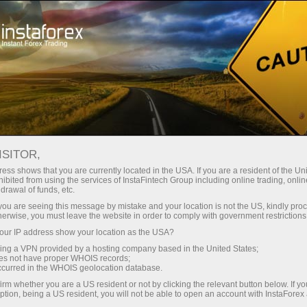
छोटे
स्प्रेड — बड़ा मुनाफा
ISITOR,
ess shows that you are currently located in the USA. If you are a resident of the Uni
हर डिपॉजिट पर
ibited from using the services of InstaFintech Group including online trading, online
InstaForex के साथ आपको वास्तविक
drawal of funds, etc.
प्रतिस्पर्धी अवसर मिलते हैं: 1:5000 तक
30% बोनस
k you are seeing this message by mistake and your location is not the US, kindly pro
लीवरेज, मार्केट में बेहतरीन स्प्रेड्स और
herwise, you must leave the website in order to comply with government restrictions
कमीशन, और स्टॉक्स व इंडेक्स ट्रेडिंग के लिए
ur IP address show your location as the USA?
ट्रेडिंग में
फायदेमंद शर्तें।
sing a VPN provided by a hosting company based in the United States;
oes not have proper WHOIS records;
और हाईवे पर गति
occurred in the WHOIS geolocation database.
irm whether you are a US resident or not by clicking the relevant button below. If y
ption, being a US resident, you will not be able to open an account with InstaForex
हमने एक ऐसा बोनस सिस्टम विकसित किया है
आपका निजी उपहार जैकपॉट