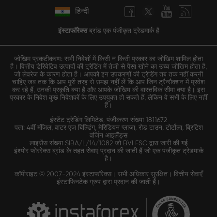
हिन्दी
इंस्टाफॉरेक्स
ब्रांड एक पंजीकृत ट्रेडमार्क है
जोखिम प्रकटीकरण: सभी निवेशों में किसी न किसी प्रकार का जोखिम शामिल होता
है। वित्तीय डेरिवेटिव उत्पादों की ट्रेडिंग में तेजी से पैसा खोने का उच्च जोखिम होता है,
जो लेवरेज के कारण होता है। आपको इन उपकरणों की ट्रेडिंग तब तक नहीं करनी
चाहिए जब तक कि आप पूरी तरह से समझ नहीं लें कि आप जिन ट्रैन्सैक्शन में प्रवेश
कर रहे हैं, उनकी प्रकृति क्या है और आपके जोखिम की वास्तविक सीमा क्या है। इस
प्रकार के निवेश कुछ निवेशकों के लिए उपयुक्त हो सकते हैं, लेकिन वे सभी के लिए नहीं
हैं।
इंस्टेंट ट्रेडिंग लिमिटेड, पंजीकरण संख्या 1811672
पता: 4वीं मंजिल, वाटर एज बिल्डिंग, मेरिडियन प्लाजा, रोड टाउन, टोर्टोला, ब्रिटिश
वर्जिन आइलैंड्स
लाइसेंस संख्या SIBA/L/14/1082 जो BVI FSC द्वारा जारी की गई
इंश्योर फोररेक्स ब्रांड के तहत सेवाएं प्रदान की जाती हैं जो एक पंजीकृत ट्रेडमार्क
है।
कॉपीराइट © 2007-2024 इंस्टाफॉरेक्स। सभी अधिकार सुरक्षित। वित्तीय सेवाएँ
इंस्टाफिनटेक ग्रुप द्वारा प्रदान की जाती हैं।