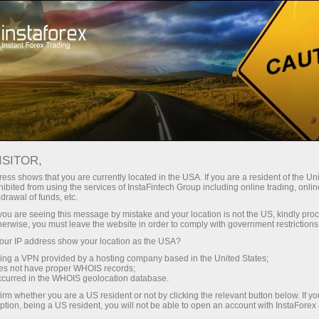
छोटे
स्प्रेड — बड़ा मुनाफा
ISITOR,
ess shows that you are currently located in the USA. If you are a resident of the Uni
हर डिपॉजिट पर
ibited from using the services of InstaFintech Group including online trading, online
InstaForex के साथ आपको वास्तविक
drawal of funds, etc.
प्रतिस्पर्धी अवसर मिलते हैं: 1:5000 तक
30% बोनस
k you are seeing this message by mistake and your location is not the US, kindly pro
लीवरेज, मार्केट में बेहतरीन स्प्रेड्स और
herwise, you must leave the website in order to comply with government restrictions
कमीशन, और स्टॉक्स व इंडेक्स ट्रेडिंग के लिए
ur IP address show your location as the USA?
ट्रेडिंग में
फायदेमंद शर्तें।
sing a VPN provided by a hosting company based in the United States;
oes not have proper WHOIS records;
और हाईवे पर गति
occurred in the WHOIS geolocation database.
irm whether you are a US resident or not by clicking the relevant button below. If y
ption, being a US resident, you will not be able to open an account with InstaForex
हमने एक ऐसा बोनस सिस्टम विकसित किया है
आपका निजी उपहार जैकपॉट