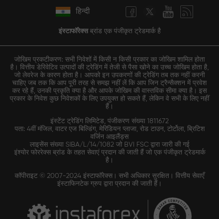
हिन्दी
इंस्टाफॉरेक्स
ब्रांड एक पंजीकृत ट्रेडमार्क है
जोखिम प्रकटीकरण: सभी निवेशों में किसी न किसी प्रकार का जोखिम शामिल होता
है। वित्तीय डेरिवेटिव उत्पादों की ट्रेडिंग में तेजी से पैसा खोने का उच्च जोखिम होता है,
जो लेवरेज के कारण होता है। आपको इन उपकरणों की ट्रेडिंग तब तक नहीं करनी
चाहिए जब तक कि आप पूरी तरह से समझ नहीं लें कि आप जिन ट्रैन्सैक्शन में प्रवेश
कर रहे हैं, उनकी प्रकृति क्या है और आपके जोखिम की वास्तविक सीमा क्या है। इस
प्रकार के निवेश कुछ निवेशकों के लिए उपयुक्त हो सकते हैं, लेकिन वे सभी के लिए नहीं
हैं।
इंस्टेंट ट्रेडिंग लिमिटेड, पंजीकरण संख्या 1811672
पता: 4वीं मंजिल, वाटर एज बिल्डिंग, मेरिडियन प्लाजा, रोड टाउन, टोर्टोला, ब्रिटिश
वर्जिन आइलैंड्स
लाइसेंस संख्या SIBA/L/14/1082 जो BVI FSC द्वारा जारी की गई
इंश्योर फोररेक्स ब्रांड के तहत सेवाएं प्रदान की जाती हैं जो एक पंजीकृत ट्रेडमार्क
है।
कॉपीराइट © 2007-2024 इंस्टाफॉरेक्स। सभी अधिकार सुरक्षित। वित्तीय सेवाएँ
इंस्टाफिनटेक ग्रुप द्वारा प्रदान की जाती हैं।