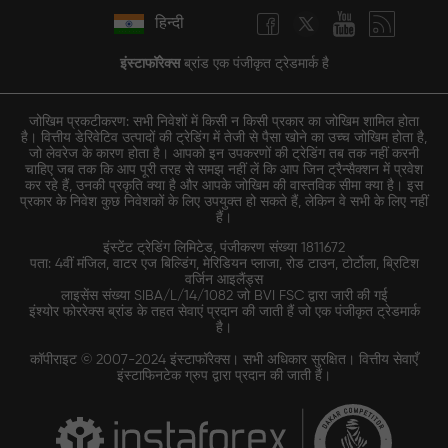
हिन्दी
इंस्टाफॉरेक्स
ब्रांड एक पंजीकृत ट्रेडमार्क है
जोखिम प्रकटीकरण: सभी निवेशों में किसी न किसी प्रकार का जोखिम शामिल होता
है। वित्तीय डेरिवेटिव उत्पादों की ट्रेडिंग में तेजी से पैसा खोने का उच्च जोखिम होता है,
जो लेवरेज के कारण होता है। आपको इन उपकरणों की ट्रेडिंग तब तक नहीं करनी
चाहिए जब तक कि आप पूरी तरह से समझ नहीं लें कि आप जिन ट्रैन्सैक्शन में प्रवेश
कर रहे हैं, उनकी प्रकृति क्या है और आपके जोखिम की वास्तविक सीमा क्या है। इस
प्रकार के निवेश कुछ निवेशकों के लिए उपयुक्त हो सकते हैं, लेकिन वे सभी के लिए नहीं
हैं।
इंस्टेंट ट्रेडिंग लिमिटेड, पंजीकरण संख्या 1811672
पता: 4वीं मंजिल, वाटर एज बिल्डिंग, मेरिडियन प्लाजा, रोड टाउन, टोर्टोला, ब्रिटिश
वर्जिन आइलैंड्स
लाइसेंस संख्या SIBA/L/14/1082 जो BVI FSC द्वारा जारी की गई
इंश्योर फोररेक्स ब्रांड के तहत सेवाएं प्रदान की जाती हैं जो एक पंजीकृत ट्रेडमार्क
है।
कॉपीराइट © 2007-2024 इंस्टाफॉरेक्स। सभी अधिकार सुरक्षित। वित्तीय सेवाएँ
इंस्टाफिनटेक ग्रुप द्वारा प्रदान की जाती हैं।