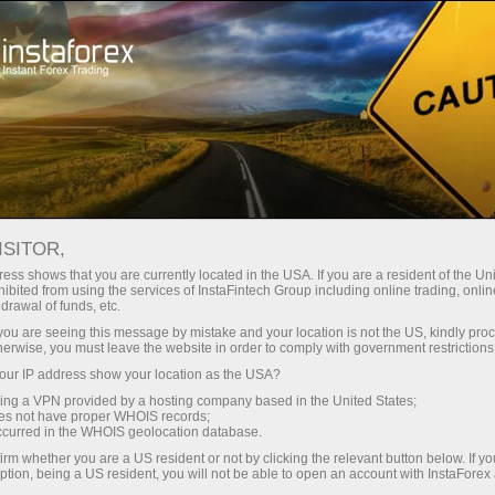
छोटे
स्प्रेड — बड़ा मुनाफा
ISITOR,
ess shows that you are currently located in the USA. If you are a resident of the Uni
हर डिपॉजिट पर
ibited from using the services of InstaFintech Group including online trading, online
InstaForex के साथ आपको वास्तविक
drawal of funds, etc.
प्रतिस्पर्धी अवसर मिलते हैं: 1:5000 तक
30% बोनस
k you are seeing this message by mistake and your location is not the US, kindly pro
लीवरेज, मार्केट में बेहतरीन स्प्रेड्स और
herwise, you must leave the website in order to comply with government restrictions
कमीशन, और स्टॉक्स व इंडेक्स ट्रेडिंग के लिए
ur IP address show your location as the USA?
ट्रेडिंग में
फायदेमंद शर्तें।
sing a VPN provided by a hosting company based in the United States;
oes not have proper WHOIS records;
और हाईवे पर गति
occurred in the WHOIS geolocation database.
irm whether you are a US resident or not by clicking the relevant button below. If y
ption, being a US resident, you will not be able to open an account with InstaForex
हमने एक ऐसा बोनस सिस्टम विकसित किया है
आपका निजी उपहार जैकपॉट