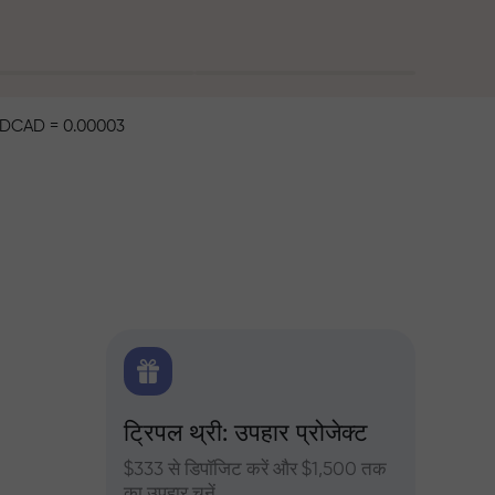
DCAD = 0.00003
िटिक्स
ट्रिपल थ्री: उपहार प्रोजेक्ट
ट्रेडर्
 के दैनिक
$333 से डिपॉजिट करें और $1,500 तक
InstaFore
का उपहार चुनें
मुनाफा बढ़