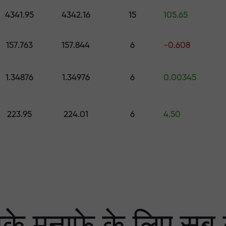
0 तक का उपहार चुनें
4341.95
4342.16
15
105.65
ा
 हम आपके लाभ की गारंटी दे
157.763
157.844
6
-0.608
1.34876
1.34976
6
0.00345
्केट में सबसे बड़ा मल्टि
223.95
224.01
6
4.50