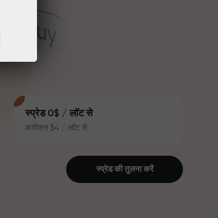
स्प्रेड 0$ / लॉट से
कमीशन $4 / लॉट से
स्प्रेड की तुलना करें