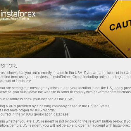
ा
तुरंत खाता खोलना
ट्रेडिंग प्लेटफॉर्म
जम
ुरुआती के लिए
निवेशकों के लिए
भागीदारों के लिए
अभिय
staFo
ISITOR,
ess shows that you are currently located in the USA. If you are a resident of the Uni
ibited from using the services of InstaFintech Group including online trading, online
drawal of funds, etc.
k you are seeing this message by mistake and your location is not the US, kindly pro
herwise, you must leave the website in order to comply with government restrictions
ur IP address show your location as the USA?
sing a VPN provided by a hosting company based in the United States;
oes not have proper WHOIS records;
occurred in the WHOIS geolocation database.
irm whether you are a US resident or not by clicking the relevant button below. If y
ption, being a US resident, you will not be able to open an account with InstaForex