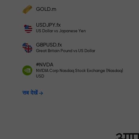
अपने खाते में $333 जमा करें — और $1,50
GOLD.m
फंड्स डिपॉज़िट करें और अपने डिपॉज़िट से 1,000 गुन
बड़ा बोनस पाएं। X1000 टाइपो नहीं है। जितना बड़ा
USDJPY.fx
डिपॉज़िट, उतना बड़ा मल्टिप्लायर।
रिस्क-फ्री ट्रेडिंग —
US Dollar vs Japanese Yen
GBPUSD.fx
Great Britain Pound vs US Dollar
X1000 तक बोनस — मार
#NVDA
NVIDIA Corp Nasdaq Stock Exchange (Nasdaq)
USD
सब देखें