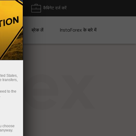
ा/ निकासी
कैबिनेट दर्ज करें
ान
ब्रेक लें
InstaForex के बारे में
rex
ted States,
 transfers,
ceed to the
.
ou choose
 anyway.