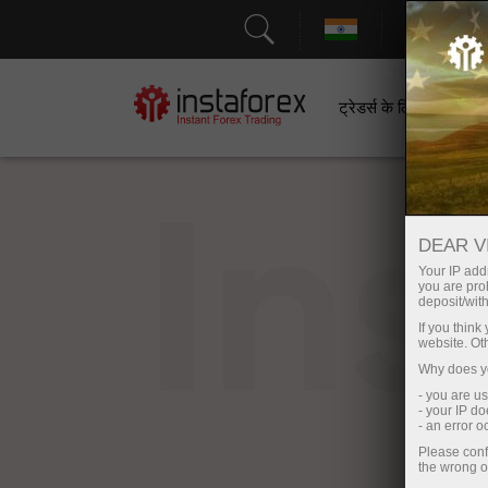
सहायत
ट्रेडर्स के लिए
श
In
DEAR V
Your IP addr
you are proh
deposit/with
If you thin
website. Ot
Why does yo
- you are u
- your IP d
- an error 
Please conf
the wrong o