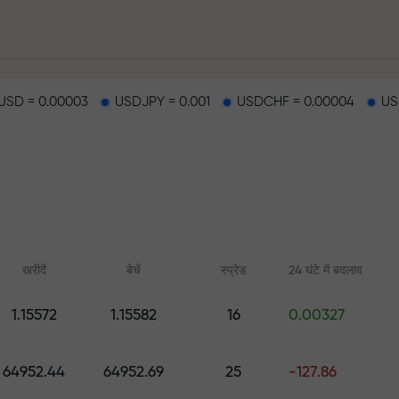
SD = 0.00003
USDJPY = 0.001
USDCHF = 0.00004
US
हर
खरीदें
बेचें
स्प्रेड
24 घंटे में बदलाव
1.15572
1.15582
16
0.00327
ैकपॉट
ऑनलाइन कोर्स
FX.CO के साथ एनाल
64952.44
64952.69
25
-127.86
शुरुआत से ट्रेडिंग सीखें — सभी स्तरों के
फॉरेक्स, क्रिप्टो और फ्यूचर्स
लिए कोर्स और वेबिनार
पूर्वानुमान