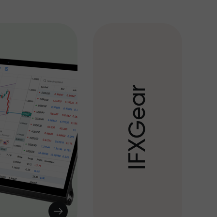
r
a
e
G
X
F
I