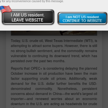
y for any inconvenience caused by this message.
Today, U.S. crude oil, West Texas Intermediate (WTI), is
attempting to attract some buyers. However, there is still
no strong bullish sentiment, and the commodity remains
vulnerable to continuing its downward trend, which has
persisted over the past two months.
Reports that OPEC+ is considering delaying the planned
October increase in oil production have been the main
factor supporting crude oil prices. Additionally, weak
demand for the U.S. dollar further benefits the USD-
denominated commodity. Nonetheless, persistent
concerns about demand in China—the world's largest oil
importer—and renewed worries about an economic
downturn in the U.S. are acting as headwinds for crude