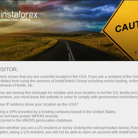
ट्रेडर्स के लिए
फॉरेक्स विश्लेषण
विश्लेषणात्मक समीक्षा
Fundamental analysis
ISITOR,
ess shows that you are currently located in the USA. If you are a resident of the Uni
05.09.2024 02:13 PM
ibited from using the services of InstaFintech Group including online trading, online
drawal of funds, etc.
WTI Crude Oil Price Forecast
k you are seeing this message by mistake and your location is not the US, kindly pro
herwise, you must leave the website in order to comply with government restrictions
ur IP address show your location as the USA?
sing a VPN provided by a hosting company based in the United States;
oes not have proper WHOIS records;
occurred in the WHOIS geolocation database.
irm whether you are a US resident or not by clicking the relevant button below. If y
ption, being a US resident, you will not be able to open an account with InstaForex