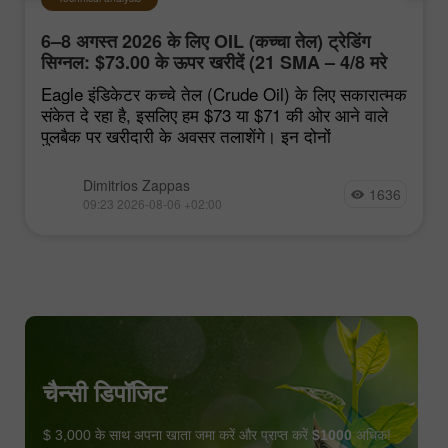
6–8 अगस्त 2026 के लिए OIL (कच्चा तेल) ट्रेडिंग
सिग्नल: $73.00 के ऊपर खरीदें (21 SMA – 4/8 मरे
स्तर)
Eagle इंडिकेटर कच्चे तेल (Crude Oil) के लिए सकारात्मक
संकेत दे रहा है, इसलिए हम $73 या $71 की ओर आने वाले
पुलबैक पर खरीदारी के अवसर तलाशेंगे। इन दोनों
Dimitrios Zappas
1636
09:23 2026-08-06 +02:00
चैन्सी डिपॉजिट
$ 3,000 के साथ अपना खाता जमा करें और प्राप्त करें
$1000
अधिक!