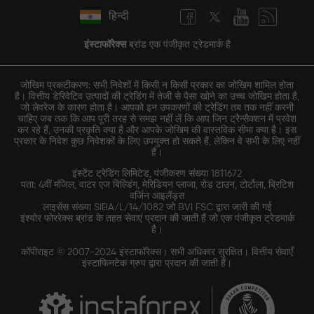
हिन्दी
इंस्टाफॉरेक्स
ब्रांड एक पंजीकृत ट्रेडमार्क है
जोखिम प्रकटीकरण: सभी निवेशों में किसी न किसी प्रकार का जोखिम शामिल होता
है। वित्तीय डेरिवेटिव उत्पादों की ट्रेडिंग में तेजी से पैसा खोने का उच्च जोखिम होता है,
जो लेवरेज के कारण होता है। आपको इन उपकरणों की ट्रेडिंग तब तक नहीं करनी
चाहिए जब तक कि आप पूरी तरह से समझ नहीं लें कि आप जिन ट्रैन्सैक्शन में प्रवेश
कर रहे हैं, उनकी प्रकृति क्या है और आपके जोखिम की वास्तविक सीमा क्या है। इस
प्रकार के निवेश कुछ निवेशकों के लिए उपयुक्त हो सकते हैं, लेकिन वे सभी के लिए नहीं
हैं।
इंस्टेंट ट्रेडिंग लिमिटेड, पंजीकरण संख्या 1811672
पता: 4वीं मंजिल, वाटर एज बिल्डिंग, मेरिडियन प्लाजा, रोड टाउन, टोर्टोला, ब्रिटिश
वर्जिन आइलैंड्स
लाइसेंस संख्या SIBA/L/14/1082 जो BVI FSC द्वारा जारी की गई
इंश्योर फोररेक्स ब्रांड के तहत सेवाएं प्रदान की जाती हैं जो एक पंजीकृत ट्रेडमार्क
है।
कॉपीराइट © 2007-2024 इंस्टाफॉरेक्स। सभी अधिकार सुरक्षित। वित्तीय सेवाएँ
इंस्टाफिनटेक ग्रुप द्वारा प्रदान की जाती हैं।