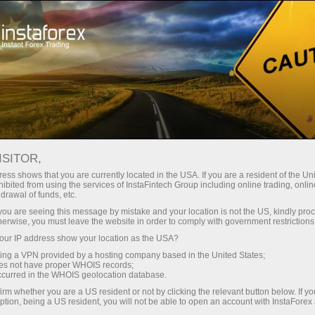
छोटे
स्प्रेड — बड़ा मुनाफा
ISITOR,
ess shows that you are currently located in the USA. If you are a resident of the Uni
हर डिपॉजिट पर
ibited from using the services of InstaFintech Group including online trading, online
InstaForex के साथ आपको वास्तविक
drawal of funds, etc.
प्रतिस्पर्धी अवसर मिलते हैं: 1:5000 तक
30% बोनस
k you are seeing this message by mistake and your location is not the US, kindly pro
लीवरेज, मार्केट में बेहतरीन स्प्रेड्स और
herwise, you must leave the website in order to comply with government restrictions
कमीशन, और स्टॉक्स व इंडेक्स ट्रेडिंग के लिए
ur IP address show your location as the USA?
ट्रेडिंग में
फायदेमंद शर्तें।
sing a VPN provided by a hosting company based in the United States;
oes not have proper WHOIS records;
और हाईवे पर गति
occurred in the WHOIS geolocation database.
irm whether you are a US resident or not by clicking the relevant button below. If y
ption, being a US resident, you will not be able to open an account with InstaForex
हमने एक ऐसा बोनस सिस्टम विकसित किया है
आपका निजी उपहार जैकपॉट