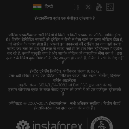
हिन्दी
इंस्टाफॉरेक्स
ब्रांड एक पंजीकृत ट्रेडमार्क है
जोखिम प्रकटीकरण: सभी निवेशों में किसी न किसी प्रकार का जोखिम शामिल होता
है। वित्तीय डेरिवेटिव उत्पादों की ट्रेडिंग में तेजी से पैसा खोने का उच्च जोखिम होता है,
जो लेवरेज के कारण होता है। आपको इन उपकरणों की ट्रेडिंग तब तक नहीं करनी
चाहिए जब तक कि आप पूरी तरह से समझ नहीं लें कि आप जिन ट्रैन्सैक्शन में प्रवेश
कर रहे हैं, उनकी प्रकृति क्या है और आपके जोखिम की वास्तविक सीमा क्या है। इस
प्रकार के निवेश कुछ निवेशकों के लिए उपयुक्त हो सकते हैं, लेकिन वे सभी के लिए नहीं
हैं।
इंस्टेंट ट्रेडिंग लिमिटेड, पंजीकरण संख्या 1811672
पता: 4वीं मंजिल, वाटर एज बिल्डिंग, मेरिडियन प्लाजा, रोड टाउन, टोर्टोला, ब्रिटिश
वर्जिन आइलैंड्स
लाइसेंस संख्या SIBA/L/14/1082 जो BVI FSC द्वारा जारी की गई
इंश्योर फोररेक्स ब्रांड के तहत सेवाएं प्रदान की जाती हैं जो एक पंजीकृत ट्रेडमार्क
है।
कॉपीराइट © 2007-2024 इंस्टाफॉरेक्स। सभी अधिकार सुरक्षित। वित्तीय सेवाएँ
इंस्टाफिनटेक ग्रुप द्वारा प्रदान की जाती हैं।