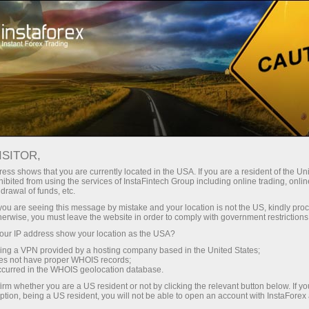
छोटे
स्प्रेड — बड़ा मुनाफा
ISITOR,
ess shows that you are currently located in the USA. If you are a resident of the Uni
हर डिपॉजिट पर
ibited from using the services of InstaFintech Group including online trading, online
InstaForex के साथ आपको वास्तविक
drawal of funds, etc.
प्रतिस्पर्धी अवसर मिलते हैं: 1:5000 तक
30% बोनस
k you are seeing this message by mistake and your location is not the US, kindly pro
लीवरेज, मार्केट में बेहतरीन स्प्रेड्स और
herwise, you must leave the website in order to comply with government restrictions
कमीशन, और स्टॉक्स व इंडेक्स ट्रेडिंग के लिए
ur IP address show your location as the USA?
ट्रेडिंग में
फायदेमंद शर्तें।
sing a VPN provided by a hosting company based in the United States;
oes not have proper WHOIS records;
और हाईवे पर गति
occurred in the WHOIS geolocation database.
irm whether you are a US resident or not by clicking the relevant button below. If y
ption, being a US resident, you will not be able to open an account with InstaForex
हमने एक ऐसा बोनस सिस्टम विकसित किया है
आपका निजी उपहार जैकपॉट