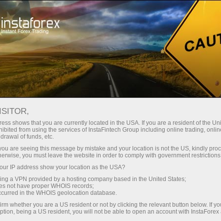
छोटे
स्प्रेड — बड़ा मुनाफा
ISITOR,
ess shows that you are currently located in the USA. If you are a resident of the Uni
हर डिपॉजिट पर
ibited from using the services of InstaFintech Group including online trading, online
InstaForex के साथ आपको वास्तविक
drawal of funds, etc.
प्रतिस्पर्धी अवसर मिलते हैं: 1:5000 तक
30% बोनस
k you are seeing this message by mistake and your location is not the US, kindly pro
लीवरेज, मार्केट में बेहतरीन स्प्रेड्स और
herwise, you must leave the website in order to comply with government restrictions
कमीशन, और स्टॉक्स व इंडेक्स ट्रेडिंग के लिए
ur IP address show your location as the USA?
ट्रेडिंग में
फायदेमंद शर्तें।
sing a VPN provided by a hosting company based in the United States;
oes not have proper WHOIS records;
और हाईवे पर गति
occurred in the WHOIS geolocation database.
irm whether you are a US resident or not by clicking the relevant button below. If y
ption, being a US resident, you will not be able to open an account with InstaForex
हमने एक ऐसा बोनस सिस्टम विकसित किया है
आपका निजी उपहार जैकपॉट