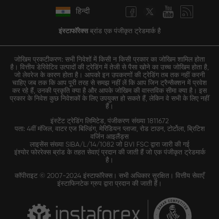
हिन्दी
इंस्टाफॉरेक्स
ब्रांड एक पंजीकृत ट्रेडमार्क है
जोखिम प्रकटीकरण: सभी निवेशों में किसी न किसी प्रकार का जोखिम शामिल होता
है। वित्तीय डेरिवेटिव उत्पादों की ट्रेडिंग में तेजी से पैसा खोने का उच्च जोखिम होता है,
जो लेवरेज के कारण होता है। आपको इन उपकरणों की ट्रेडिंग तब तक नहीं करनी
चाहिए जब तक कि आप पूरी तरह से समझ नहीं लें कि आप जिन ट्रैन्सैक्शन में प्रवेश
कर रहे हैं, उनकी प्रकृति क्या है और आपके जोखिम की वास्तविक सीमा क्या है। इस
प्रकार के निवेश कुछ निवेशकों के लिए उपयुक्त हो सकते हैं, लेकिन वे सभी के लिए नहीं
हैं।
इंस्टेंट ट्रेडिंग लिमिटेड, पंजीकरण संख्या 1811672
पता: 4वीं मंजिल, वाटर एज बिल्डिंग, मेरिडियन प्लाजा, रोड टाउन, टोर्टोला, ब्रिटिश
वर्जिन आइलैंड्स
लाइसेंस संख्या SIBA/L/14/1082 जो BVI FSC द्वारा जारी की गई
इंश्योर फोररेक्स ब्रांड के तहत सेवाएं प्रदान की जाती हैं जो एक पंजीकृत ट्रेडमार्क
है।
कॉपीराइट © 2007-2024 इंस्टाफॉरेक्स। सभी अधिकार सुरक्षित। वित्तीय सेवाएँ
इंस्टाफिनटेक ग्रुप द्वारा प्रदान की जाती हैं।