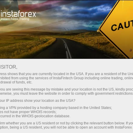
छोटे
स्प्रेड — बड़ा मुनाफा
ISITOR,
ess shows that you are currently located in the USA. If you are a resident of the Uni
हर डिपॉजिट पर
ibited from using the services of InstaFintech Group including online trading, online
InstaForex के साथ आपको वास्तविक
drawal of funds, etc.
प्रतिस्पर्धी अवसर मिलते हैं: 1:5000 तक
30% बोनस
k you are seeing this message by mistake and your location is not the US, kindly pro
लीवरेज, मार्केट में बेहतरीन स्प्रेड्स और
herwise, you must leave the website in order to comply with government restrictions
कमीशन, और स्टॉक्स व इंडेक्स ट्रेडिंग के लिए
ur IP address show your location as the USA?
ट्रेडिंग में
फायदेमंद शर्तें।
sing a VPN provided by a hosting company based in the United States;
oes not have proper WHOIS records;
और हाईवे पर गति
occurred in the WHOIS geolocation database.
irm whether you are a US resident or not by clicking the relevant button below. If y
ption, being a US resident, you will not be able to open an account with InstaForex
हमने एक ऐसा बोनस सिस्टम विकसित किया है
आपका निजी उपहार जैकपॉट