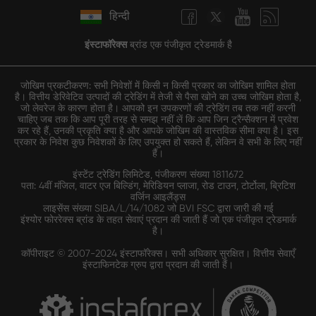
हिन्दी
इंस्टाफॉरेक्स
ब्रांड एक पंजीकृत ट्रेडमार्क है
जोखिम प्रकटीकरण: सभी निवेशों में किसी न किसी प्रकार का जोखिम शामिल होता
है। वित्तीय डेरिवेटिव उत्पादों की ट्रेडिंग में तेजी से पैसा खोने का उच्च जोखिम होता है,
जो लेवरेज के कारण होता है। आपको इन उपकरणों की ट्रेडिंग तब तक नहीं करनी
चाहिए जब तक कि आप पूरी तरह से समझ नहीं लें कि आप जिन ट्रैन्सैक्शन में प्रवेश
कर रहे हैं, उनकी प्रकृति क्या है और आपके जोखिम की वास्तविक सीमा क्या है। इस
प्रकार के निवेश कुछ निवेशकों के लिए उपयुक्त हो सकते हैं, लेकिन वे सभी के लिए नहीं
हैं।
इंस्टेंट ट्रेडिंग लिमिटेड, पंजीकरण संख्या 1811672
पता: 4वीं मंजिल, वाटर एज बिल्डिंग, मेरिडियन प्लाजा, रोड टाउन, टोर्टोला, ब्रिटिश
वर्जिन आइलैंड्स
लाइसेंस संख्या SIBA/L/14/1082 जो BVI FSC द्वारा जारी की गई
इंश्योर फोररेक्स ब्रांड के तहत सेवाएं प्रदान की जाती हैं जो एक पंजीकृत ट्रेडमार्क
है।
कॉपीराइट © 2007-2024 इंस्टाफॉरेक्स। सभी अधिकार सुरक्षित। वित्तीय सेवाएँ
इंस्टाफिनटेक ग्रुप द्वारा प्रदान की जाती हैं।