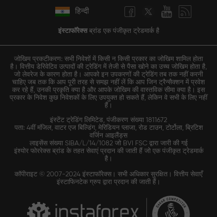
हिन्दी
इंस्टाफॉरेक्स
ब्रांड एक पंजीकृत ट्रेडमार्क है
जोखिम प्रकटीकरण: सभी निवेशों में किसी न किसी प्रकार का जोखिम शामिल होता
है। वित्तीय डेरिवेटिव उत्पादों की ट्रेडिंग में तेजी से पैसा खोने का उच्च जोखिम होता है,
जो लेवरेज के कारण होता है। आपको इन उपकरणों की ट्रेडिंग तब तक नहीं करनी
चाहिए जब तक कि आप पूरी तरह से समझ नहीं लें कि आप जिन ट्रैन्सैक्शन में प्रवेश
कर रहे हैं, उनकी प्रकृति क्या है और आपके जोखिम की वास्तविक सीमा क्या है। इस
प्रकार के निवेश कुछ निवेशकों के लिए उपयुक्त हो सकते हैं, लेकिन वे सभी के लिए नहीं
हैं।
इंस्टेंट ट्रेडिंग लिमिटेड, पंजीकरण संख्या 1811672
पता: 4वीं मंजिल, वाटर एज बिल्डिंग, मेरिडियन प्लाजा, रोड टाउन, टोर्टोला, ब्रिटिश
वर्जिन आइलैंड्स
लाइसेंस संख्या SIBA/L/14/1082 जो BVI FSC द्वारा जारी की गई
इंश्योर फोररेक्स ब्रांड के तहत सेवाएं प्रदान की जाती हैं जो एक पंजीकृत ट्रेडमार्क
है।
कॉपीराइट © 2007-2024 इंस्टाफॉरेक्स। सभी अधिकार सुरक्षित। वित्तीय सेवाएँ
इंस्टाफिनटेक ग्रुप द्वारा प्रदान की जाती हैं।