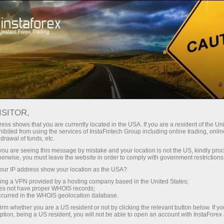
छोटे
स्प्रेड — बड़ा मुनाफा
ISITOR,
ess shows that you are currently located in the USA. If you are a resident of the Uni
हर डिपॉजिट पर
ibited from using the services of InstaFintech Group including online trading, online
InstaForex के साथ आपको वास्तविक
drawal of funds, etc.
प्रतिस्पर्धी अवसर मिलते हैं: 1:5000 तक
30% बोनस
k you are seeing this message by mistake and your location is not the US, kindly pro
लीवरेज, मार्केट में बेहतरीन स्प्रेड्स और
herwise, you must leave the website in order to comply with government restrictions
कमीशन, और स्टॉक्स व इंडेक्स ट्रेडिंग के लिए
ur IP address show your location as the USA?
ट्रेडिंग में
फायदेमंद शर्तें।
sing a VPN provided by a hosting company based in the United States;
oes not have proper WHOIS records;
और हाईवे पर गति
occurred in the WHOIS geolocation database.
irm whether you are a US resident or not by clicking the relevant button below. If y
ption, being a US resident, you will not be able to open an account with InstaForex
हमने एक ऐसा बोनस सिस्टम विकसित किया है
आपका निजी उपहार जैकपॉट