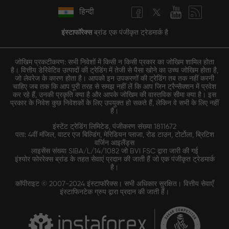
हिन्दी
इंस्टाफॉरेक्स
ब्रांड एक पंजीकृत ट्रेडमार्क है
जोखिम प्रकटीकरण: सभी निवेशों में किसी न किसी प्रकार का जोखिम शामिल होता
है। वित्तीय डेरिवेटिव उत्पादों की ट्रेडिंग में तेजी से पैसा खोने का उच्च जोखिम होता है,
जो लेवरेज के कारण होता है। आपको इन उपकरणों की ट्रेडिंग तब तक नहीं करनी
चाहिए जब तक कि आप पूरी तरह से समझ नहीं लें कि आप जिन ट्रैन्सैक्शन में प्रवेश
कर रहे हैं, उनकी प्रकृति क्या है और आपके जोखिम की वास्तविक सीमा क्या है। इस
प्रकार के निवेश कुछ निवेशकों के लिए उपयुक्त हो सकते हैं, लेकिन वे सभी के लिए नहीं
हैं।
इंस्टेंट ट्रेडिंग लिमिटेड, पंजीकरण संख्या 1811672
पता: 4वीं मंजिल, वाटर एज बिल्डिंग, मेरिडियन प्लाजा, रोड टाउन, टोर्टोला, ब्रिटिश
वर्जिन आइलैंड्स
लाइसेंस संख्या SIBA/L/14/1082 जो BVI FSC द्वारा जारी की गई
इंश्योर फोररेक्स ब्रांड के तहत सेवाएं प्रदान की जाती हैं जो एक पंजीकृत ट्रेडमार्क
है।
कॉपीराइट © 2007-2024 इंस्टाफॉरेक्स। सभी अधिकार सुरक्षित। वित्तीय सेवाएँ
इंस्टाफिनटेक ग्रुप द्वारा प्रदान की जाती हैं।