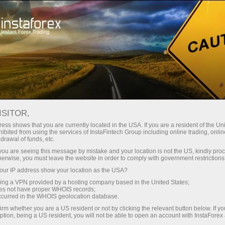
छोटे
स्प्रेड — बड़ा मुनाफा
ISITOR,
ess shows that you are currently located in the USA. If you are a resident of the Uni
हर डिपॉजिट पर
ibited from using the services of InstaFintech Group including online trading, online
InstaForex के साथ आपको वास्तविक
drawal of funds, etc.
प्रतिस्पर्धी अवसर मिलते हैं: 1:5000 तक
30% बोनस
k you are seeing this message by mistake and your location is not the US, kindly pro
लीवरेज, मार्केट में बेहतरीन स्प्रेड्स और
herwise, you must leave the website in order to comply with government restrictions
कमीशन, और स्टॉक्स व इंडेक्स ट्रेडिंग के लिए
ur IP address show your location as the USA?
ट्रेडिंग में
फायदेमंद शर्तें।
sing a VPN provided by a hosting company based in the United States;
oes not have proper WHOIS records;
और हाईवे पर गति
occurred in the WHOIS geolocation database.
irm whether you are a US resident or not by clicking the relevant button below. If y
ption, being a US resident, you will not be able to open an account with InstaForex
हमने एक ऐसा बोनस सिस्टम विकसित किया है
आपका निजी उपहार जैकपॉट