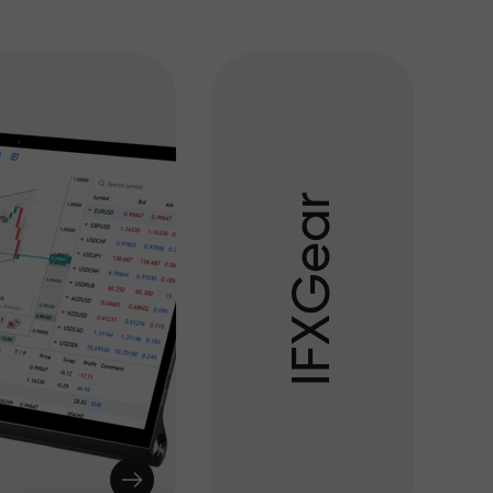
r
a
e
G
X
F
I