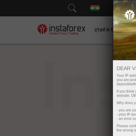
सहायत
ट्रेडर्स के लिए
श
In
DEAR V
Your IP addr
you are proh
deposit/with
If you thin
website. Ot
Why does yo
- you are u
- your IP d
- an error 
Please conf
the wrong o