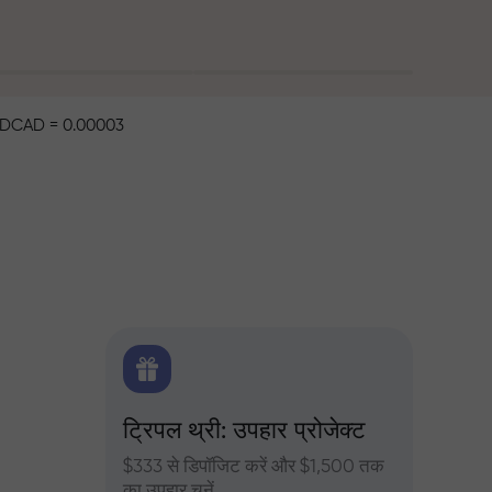
DCAD = 0.00003
िटिक्स
ट्रिपल थ्री: उपहार प्रोजेक्ट
ट्रेडर्
 के दैनिक
$333 से डिपॉजिट करें और $1,500 तक
InstaFore
का उपहार चुनें
मुनाफा बढ़