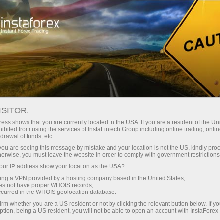
ा
तुरंत खाता खोलना
ट्रेडिंग प्लेटफॉर्म
जम
ुरुआती के लिए
निवेशकों के लिए
भागीदारों के लिए
अभिय
staFo
ISITOR,
ess shows that you are currently located in the USA. If you are a resident of the Uni
ibited from using the services of InstaFintech Group including online trading, online
drawal of funds, etc.
k you are seeing this message by mistake and your location is not the US, kindly pro
herwise, you must leave the website in order to comply with government restrictions
ur IP address show your location as the USA?
sing a VPN provided by a hosting company based in the United States;
oes not have proper WHOIS records;
occurred in the WHOIS geolocation database.
irm whether you are a US resident or not by clicking the relevant button below. If y
ption, being a US resident, you will not be able to open an account with InstaForex