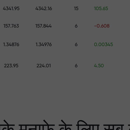
0 तक का उपहार चुनें
4341.95
4342.16
15
105.65
ा
 हम आपके लाभ की गारंटी दे
157.763
157.844
6
-0.608
1.34876
1.34976
6
0.00345
्केट में सबसे बड़ा मल्टि
223.95
224.01
6
4.50