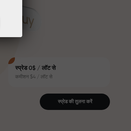
स्प्रेड 0$ / लॉट से
कमीशन $4 / लॉट से
स्प्रेड की तुलना करें