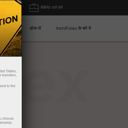
ा/ निकासी
कैबिनेट दर्ज करें
ान
ब्रेक लें
InstaForex के बारे में
rex
ted States,
 transfers,
ceed to the
.
ou choose
 anyway.