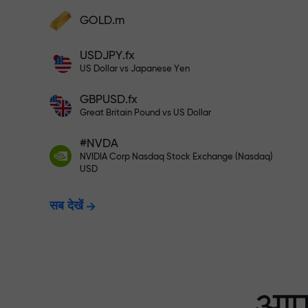
अपने खाते में $333 जमा करें — और $1,50
GOLD.m
फंड्स डिपॉज़िट करें और अपने डिपॉज़िट से 1,000 गुन
बड़ा बोनस पाएं। X1000 टाइपो नहीं है। जितना बड़ा
USDJPY.fx
डिपॉज़िट, उतना बड़ा मल्टिप्लायर।
रिस्क-फ्री ट्रेडिंग —
US Dollar vs Japanese Yen
GBPUSD.fx
Great Britain Pound vs US Dollar
X1000 तक बोनस — मार
#NVDA
NVIDIA Corp Nasdaq Stock Exchange (Nasdaq)
USD
सब देखें