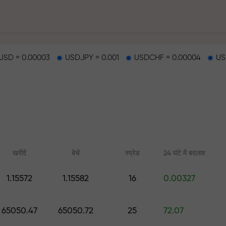
SD = 0.00003
USDJPY = 0.001
USDCHF = 0.00004
US
हर
खरीदें
बेचें
स्प्रेड
24 घंटे में बदलाव
1.15572
1.15582
16
0.00327
ैकपॉट
ऑनलाइन कोर्स
FX.CO के साथ एनाल
65050.47
65050.72
25
72.07
शुरुआत से ट्रेडिंग सीखें — सभी स्तरों के
फॉरेक्स, क्रिप्टो और फ्यूचर्स
लिए कोर्स और वेबिनार
पूर्वानुमान