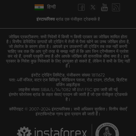
हिन्दी
इंस्टाफॉरेक्स
ब्रांड एक पंजीकृत ट्रेडमार्क है
जोखिम प्रकटीकरण: सभी निवेशों में किसी न किसी प्रकार का जोखिम शामिल होता
है। वित्तीय डेरिवेटिव उत्पादों की ट्रेडिंग में तेजी से पैसा खोने का उच्च जोखिम होता है,
जो लेवरेज के कारण होता है। आपको इन उपकरणों की ट्रेडिंग तब तक नहीं करनी
चाहिए जब तक कि आप पूरी तरह से समझ नहीं लें कि आप जिन ट्रैन्सैक्शन में प्रवेश
कर रहे हैं, उनकी प्रकृति क्या है और आपके जोखिम की वास्तविक सीमा क्या है। इस
प्रकार के निवेश कुछ निवेशकों के लिए उपयुक्त हो सकते हैं, लेकिन वे सभी के लिए नहीं
हैं।
इंस्टेंट ट्रेडिंग लिमिटेड, पंजीकरण संख्या 1811672
पता: 4वीं मंजिल, वाटर एज बिल्डिंग, मेरिडियन प्लाजा, रोड टाउन, टोर्टोला, ब्रिटिश
वर्जिन आइलैंड्स
लाइसेंस संख्या SIBA/L/14/1082 जो BVI FSC द्वारा जारी की गई
इंश्योर फोररेक्स ब्रांड के तहत सेवाएं प्रदान की जाती हैं जो एक पंजीकृत ट्रेडमार्क
है।
कॉपीराइट © 2007-2024 इंस्टाफॉरेक्स। सभी अधिकार सुरक्षित। वित्तीय सेवाएँ
इंस्टाफिनटेक ग्रुप द्वारा प्रदान की जाती हैं।