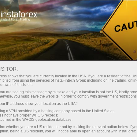
छोटे
स्प्रेड — बड़ा मुनाफा
ISITOR,
ess shows that you are currently located in the USA. If you are a resident of the Uni
हर डिपॉजिट पर
ibited from using the services of InstaFintech Group including online trading, online
InstaForex के साथ आपको वास्तविक
drawal of funds, etc.
प्रतिस्पर्धी अवसर मिलते हैं: 1:5000 तक
30% बोनस
k you are seeing this message by mistake and your location is not the US, kindly pro
लीवरेज, मार्केट में बेहतरीन स्प्रेड्स और
herwise, you must leave the website in order to comply with government restrictions
कमीशन, और स्टॉक्स व इंडेक्स ट्रेडिंग के लिए
ur IP address show your location as the USA?
ट्रेडिंग में
फायदेमंद शर्तें।
sing a VPN provided by a hosting company based in the United States;
oes not have proper WHOIS records;
और हाईवे पर गति
occurred in the WHOIS geolocation database.
irm whether you are a US resident or not by clicking the relevant button below. If y
ption, being a US resident, you will not be able to open an account with InstaForex
हमने एक ऐसा बोनस सिस्टम विकसित किया है
आपका निजी उपहार जैकपॉट