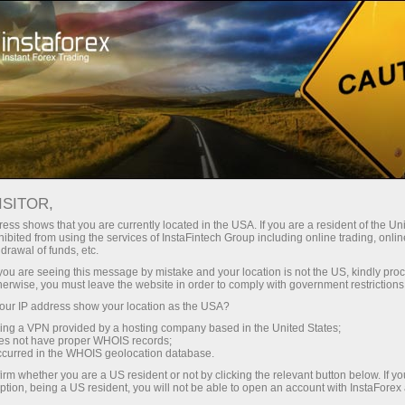
ा
तुरंत खाता खोलना
ट्रेडिंग प्लेटफॉर्म
जम
ुरुआती के लिए
निवेशकों के लिए
भागीदारों के लिए
अभिय
staFo
ISITOR,
ess shows that you are currently located in the USA. If you are a resident of the Uni
ibited from using the services of InstaFintech Group including online trading, online
drawal of funds, etc.
k you are seeing this message by mistake and your location is not the US, kindly pro
herwise, you must leave the website in order to comply with government restrictions
ur IP address show your location as the USA?
sing a VPN provided by a hosting company based in the United States;
oes not have proper WHOIS records;
occurred in the WHOIS geolocation database.
irm whether you are a US resident or not by clicking the relevant button below. If y
ption, being a US resident, you will not be able to open an account with InstaForex