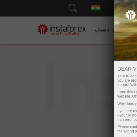
सहायत
ट्रेडर्स के लिए
श
In
DEAR V
Your IP addr
you are proh
deposit/with
If you thin
website. Ot
Why does yo
- you are u
- your IP d
- an error 
Please conf
the wrong o