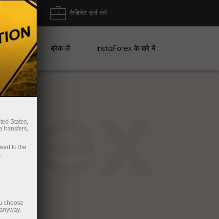
ा/ निकासी
कैबिनेट दर्ज करें
ान
ब्रेक लें
InstaForex के बारे में
rex
ted States,
 transfers,
ceed to the
.
ou choose
 anyway.