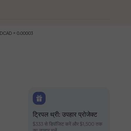
DCAD = 0.00003
िटिक्स
ट्रिपल थ्री: उपहार प्रोजेक्ट
ट्रेडर्
 के दैनिक
$333 से डिपॉजिट करें और $1,500 तक
InstaFore
का उपहार चुनें
मुनाफा बढ़