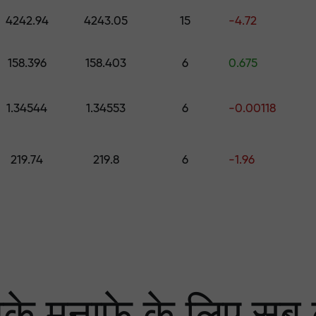
0 तक का उपहार चुनें
4242.94
4243.05
15
-4.72
ा
 हम आपके लाभ की गारंटी दे
158.396
158.403
6
0.675
1.34544
1.34553
6
-0.00118
्केट में सबसे बड़ा मल्टि
219.74
219.8
6
-1.96