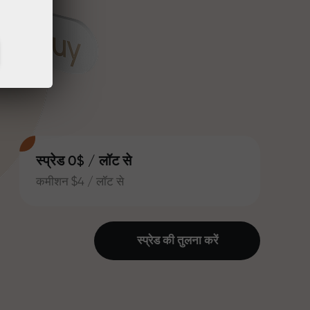
स्प्रेड 0$ / लॉट से
कमीशन $4 / लॉट से
स्प्रेड की तुलना करें