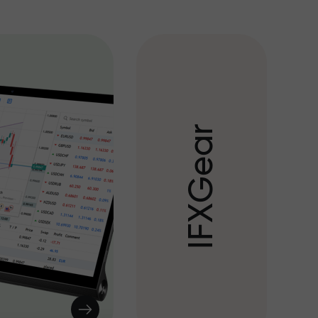
r
a
e
G
X
F
I