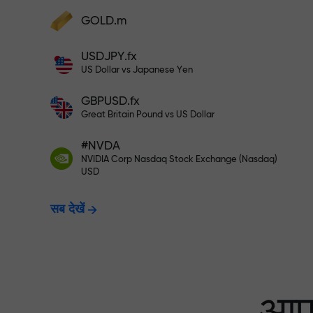
अपने खाते में $333 जमा करें — और $1,50
GOLD.m
फंड्स डिपॉज़िट करें और अपने डिपॉज़िट से 1,000 गुन
बड़ा बोनस पाएं। X1000 टाइपो नहीं है। जितना बड़ा
USDJPY.fx
डिपॉज़िट, उतना बड़ा मल्टिप्लायर।
रिस्क-फ्री ट्रेडिंग —
US Dollar vs Japanese Yen
GBPUSD.fx
Great Britain Pound vs US Dollar
X1000 तक बोनस — मार
#NVDA
NVIDIA Corp Nasdaq Stock Exchange (Nasdaq)
USD
सब देखें