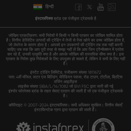
हिन्दी
इंस्टाफॉरेक्स
ब्रांड एक पंजीकृत ट्रेडमार्क है
जोखिम प्रकटीकरण: सभी निवेशों में किसी न किसी प्रकार का जोखिम शामिल होता
है। वित्तीय डेरिवेटिव उत्पादों की ट्रेडिंग में तेजी से पैसा खोने का उच्च जोखिम होता है,
जो लेवरेज के कारण होता है। आपको इन उपकरणों की ट्रेडिंग तब तक नहीं करनी
चाहिए जब तक कि आप पूरी तरह से समझ नहीं लें कि आप जिन ट्रैन्सैक्शन में प्रवेश
कर रहे हैं, उनकी प्रकृति क्या है और आपके जोखिम की वास्तविक सीमा क्या है। इस
प्रकार के निवेश कुछ निवेशकों के लिए उपयुक्त हो सकते हैं, लेकिन वे सभी के लिए नहीं
हैं।
इंस्टेंट ट्रेडिंग लिमिटेड, पंजीकरण संख्या 1811672
पता: 4वीं मंजिल, वाटर एज बिल्डिंग, मेरिडियन प्लाजा, रोड टाउन, टोर्टोला, ब्रिटिश
वर्जिन आइलैंड्स
लाइसेंस संख्या SIBA/L/14/1082 जो BVI FSC द्वारा जारी की गई
इंश्योर फोररेक्स ब्रांड के तहत सेवाएं प्रदान की जाती हैं जो एक पंजीकृत ट्रेडमार्क
है।
कॉपीराइट © 2007-2024 इंस्टाफॉरेक्स। सभी अधिकार सुरक्षित। वित्तीय सेवाएँ
इंस्टाफिनटेक ग्रुप द्वारा प्रदान की जाती हैं।