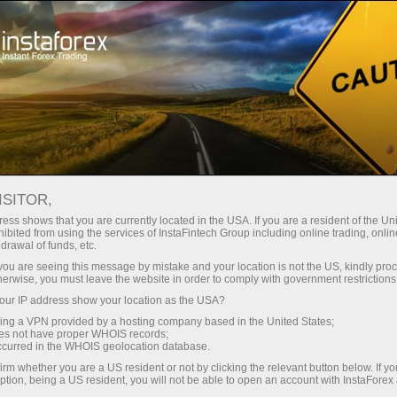
छोटे
स्प्रेड — बड़ा मुनाफा
ISITOR,
ess shows that you are currently located in the USA. If you are a resident of the Uni
हर डिपॉजिट पर
ibited from using the services of InstaFintech Group including online trading, online
InstaForex के साथ आपको वास्तविक
drawal of funds, etc.
प्रतिस्पर्धी अवसर मिलते हैं: 1:5000 तक
30% बोनस
k you are seeing this message by mistake and your location is not the US, kindly pro
लीवरेज, मार्केट में बेहतरीन स्प्रेड्स और
herwise, you must leave the website in order to comply with government restrictions
कमीशन, और स्टॉक्स व इंडेक्स ट्रेडिंग के लिए
ur IP address show your location as the USA?
ट्रेडिंग में
फायदेमंद शर्तें।
sing a VPN provided by a hosting company based in the United States;
oes not have proper WHOIS records;
और हाईवे पर गति
occurred in the WHOIS geolocation database.
irm whether you are a US resident or not by clicking the relevant button below. If y
ption, being a US resident, you will not be able to open an account with InstaForex
हमने एक ऐसा बोनस सिस्टम विकसित किया है
आपका निजी उपहार जैकपॉट