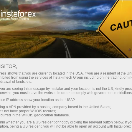
ा
तुरंत खाता खोलना
ट्रेडिंग प्लेटफॉर्म
जम
ुरुआती के लिए
निवेशकों के लिए
भागीदारों के लिए
अभिय
staFo
ISITOR,
ess shows that you are currently located in the USA. If you are a resident of the Uni
ibited from using the services of InstaFintech Group including online trading, online
drawal of funds, etc.
k you are seeing this message by mistake and your location is not the US, kindly pro
herwise, you must leave the website in order to comply with government restrictions
ur IP address show your location as the USA?
sing a VPN provided by a hosting company based in the United States;
oes not have proper WHOIS records;
occurred in the WHOIS geolocation database.
irm whether you are a US resident or not by clicking the relevant button below. If y
ption, being a US resident, you will not be able to open an account with InstaForex