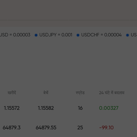
SD = 0.00003
USDJPY = 0.001
USDCHF = 0.00004
US
हर
खरीदें
बेचें
स्प्रेड
24 घंटे में बदलाव
1.15572
1.15582
16
0.00327
ैकपॉट
ऑनलाइन कोर्स
FX.CO के साथ एनाल
64879.3
64879.55
25
-99.10
शुरुआत से ट्रेडिंग सीखें — सभी स्तरों के
फॉरेक्स, क्रिप्टो और फ्यूचर्स
लिए कोर्स और वेबिनार
पूर्वानुमान