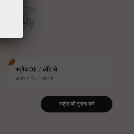
स्प्रेड 0$ / लॉट से
कमीशन $4 / लॉट से
स्प्रेड की तुलना करें