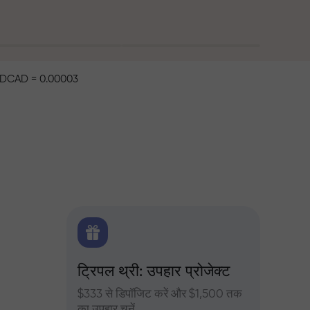
DCAD = 0.00003
िटिक्स
ट्रिपल थ्री: उपहार प्रोजेक्ट
ट्रेडर्
 के दैनिक
$333 से डिपॉजिट करें और $1,500 तक
InstaFore
का उपहार चुनें
मुनाफा बढ़