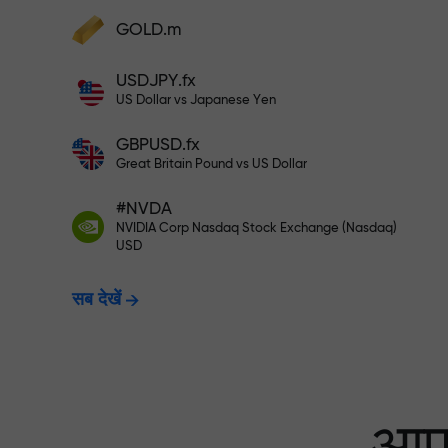
अपने खाते में $333 जमा करें — और $1,50
GOLD.m
फंड्स डिपॉज़िट करें और अपने डिपॉज़िट से 1,000 गुन
बड़ा बोनस पाएं। X1000 टाइपो नहीं है। जितना बड़ा
USDJPY.fx
डिपॉज़िट, उतना बड़ा मल्टिप्लायर।
रिस्क-फ्री ट्रेडिंग —
US Dollar vs Japanese Yen
GBPUSD.fx
Great Britain Pound vs US Dollar
X1000 तक बोनस — मार
#NVDA
NVIDIA Corp Nasdaq Stock Exchange (Nasdaq)
USD
सब देखें