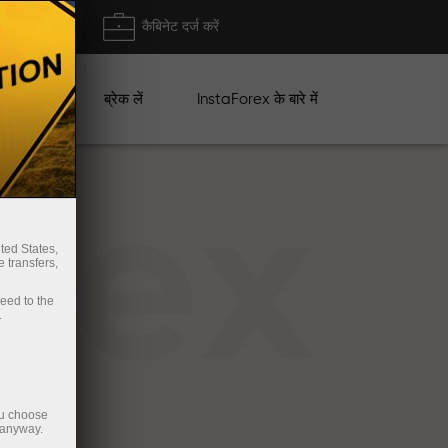
ा/ निकासी
कैबिनेट दर्ज करें
ान
ब्रेक लें
InstaForex के बारे में
rex
ted States,
 transfers,
ceed to the
.
ou choose
 anyway.