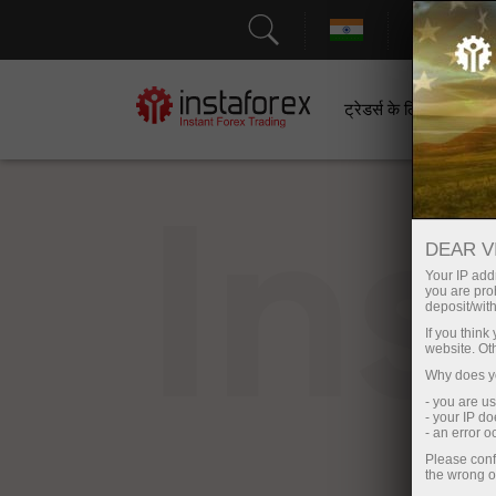
सहायत
ट्रेडर्स के लिए
श
In
DEAR V
Your IP addr
you are proh
deposit/with
If you thin
website. Ot
Why does yo
- you are u
- your IP d
- an error 
Please conf
the wrong o