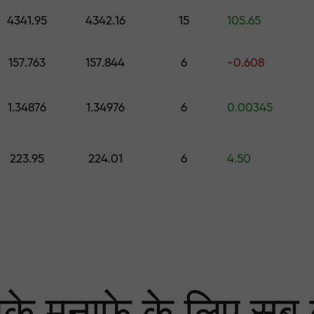
0 तक का उपहार चुनें
4341.95
4342.16
15
105.65
ा
 हम आपके लाभ की गारंटी दे
157.763
157.844
6
-0.608
1.34876
1.34976
6
0.00345
्केट में सबसे बड़ा मल्टि
223.95
224.01
6
4.50