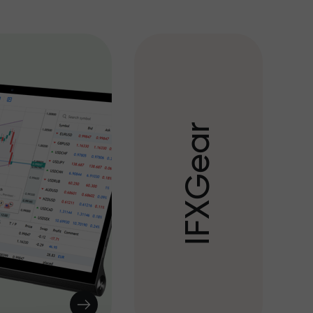
r
a
e
G
X
F
I