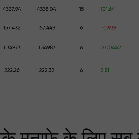
0 तक का उपहार चुनें
4337.94
4338.04
15
101.64
ा
 हम आपके लाभ की गारंटी दे
157.432
157.449
6
-0.939
1.34973
1.34987
6
0.00442
्केट में सबसे बड़ा मल्टि
222.26
222.32
6
2.81