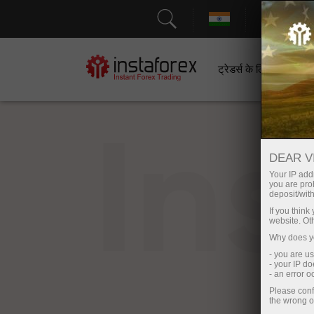
सहायत
ट्रेडर्स के लिए
श
In
DEAR V
Your IP addr
you are proh
deposit/with
If you thin
website. Ot
Why does yo
- you are u
- your IP d
- an error 
Please conf
the wrong o