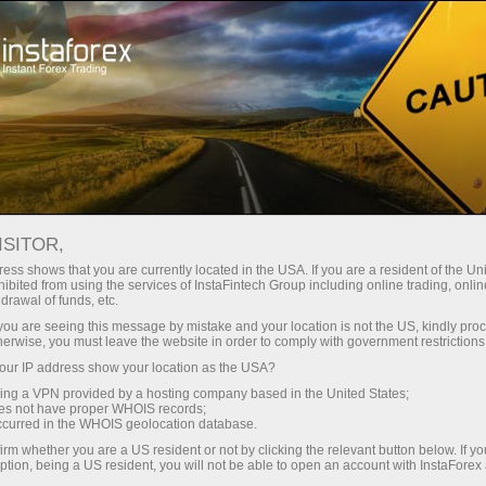
ा
तुरंत खाता खोलना
ट्रेडिंग प्लेटफॉर्म
जम
ुरुआती के लिए
निवेशकों के लिए
भागीदारों के लिए
अभिय
staFo
ISITOR,
ess shows that you are currently located in the USA. If you are a resident of the Uni
ibited from using the services of InstaFintech Group including online trading, online
drawal of funds, etc.
k you are seeing this message by mistake and your location is not the US, kindly pro
herwise, you must leave the website in order to comply with government restrictions
ur IP address show your location as the USA?
sing a VPN provided by a hosting company based in the United States;
oes not have proper WHOIS records;
occurred in the WHOIS geolocation database.
irm whether you are a US resident or not by clicking the relevant button below. If y
ption, being a US resident, you will not be able to open an account with InstaForex