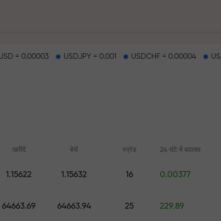
SD = 0.00003
USDJPY = 0.001
USDCHF = 0.00004
US
हर
खरीदें
बेचें
स्प्रेड
24 घंटे में बदलाव
1.15622
1.15632
16
0.00377
ैकपॉट
ऑनलाइन कोर्स
FX.CO के साथ एनाल
64663.69
64663.94
25
229.89
शुरुआत से ट्रेडिंग सीखें — सभी स्तरों के
फॉरेक्स, क्रिप्टो और फ्यूचर्स
लिए कोर्स और वेबिनार
पूर्वानुमान