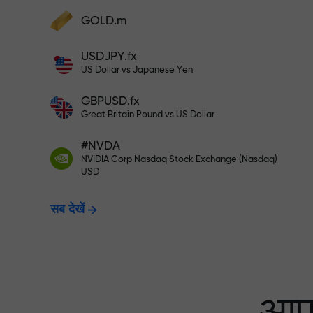
अपने खाते में $333 जमा करें — और $1,50
GOLD.m
फंड्स डिपॉज़िट करें और अपने डिपॉज़िट से 1,000 गुन
बड़ा बोनस पाएं। X1000 टाइपो नहीं है। जितना बड़ा
USDJPY.fx
डिपॉज़िट, उतना बड़ा मल्टिप्लायर।
रिस्क-फ्री ट्रेडिंग —
US Dollar vs Japanese Yen
GBPUSD.fx
Great Britain Pound vs US Dollar
X1000 तक बोनस — मार
#NVDA
NVIDIA Corp Nasdaq Stock Exchange (Nasdaq)
USD
सब देखें