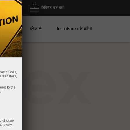
ा/ निकासी
कैबिनेट दर्ज करें
ान
ब्रेक लें
InstaForex के बारे में
rex
ted States,
 transfers,
ceed to the
.
ou choose
 anyway.