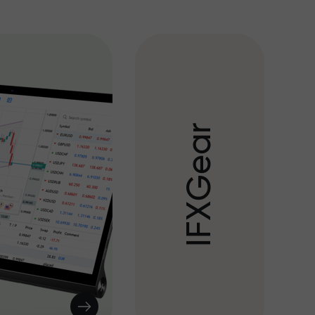
r
a
e
G
X
F
I