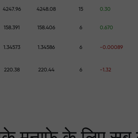
0 तक का उपहार चुनें
4247.96
4248.08
15
0.30
ा
 हम आपके लाभ की गारंटी दे
158.391
158.406
6
0.670
1.34573
1.34586
6
-0.00089
्केट में सबसे बड़ा मल्टि
220.38
220.44
6
-1.32