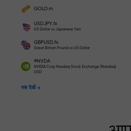
अपने खाते में $333 जमा करें — और $1,50
GOLD.m
फंड्स डिपॉज़िट करें और अपने डिपॉज़िट से 1,000 गुन
बड़ा बोनस पाएं। X1000 टाइपो नहीं है। जितना बड़ा
USDJPY.fx
डिपॉज़िट, उतना बड़ा मल्टिप्लायर।
रिस्क-फ्री ट्रेडिंग —
US Dollar vs Japanese Yen
GBPUSD.fx
Great Britain Pound vs US Dollar
X1000 तक बोनस — मार
#NVDA
NVIDIA Corp Nasdaq Stock Exchange (Nasdaq)
USD
सब देखें