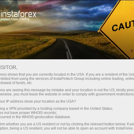
ा
तुरंत खाता खोलना
ट्रेडिंग प्लेटफॉर्म
जम
ुरुआती के लिए
निवेशकों के लिए
भागीदारों के लिए
अभिय
staFo
ISITOR,
ess shows that you are currently located in the USA. If you are a resident of the Uni
ibited from using the services of InstaFintech Group including online trading, online
drawal of funds, etc.
k you are seeing this message by mistake and your location is not the US, kindly pro
herwise, you must leave the website in order to comply with government restrictions
ur IP address show your location as the USA?
sing a VPN provided by a hosting company based in the United States;
oes not have proper WHOIS records;
occurred in the WHOIS geolocation database.
irm whether you are a US resident or not by clicking the relevant button below. If y
ption, being a US resident, you will not be able to open an account with InstaForex