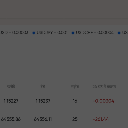
SD = 0.00003
USDJPY = 0.001
USDCHF = 0.00004
US
हर
खरीदें
बेचें
स्प्रेड
24 घंटे में बदलाव
1.15227
1.15237
16
-0.00304
ैकपॉट
ऑनलाइन कोर्स
FX.CO के साथ एनाल
64555.86
64556.11
25
-261.44
शुरुआत से ट्रेडिंग सीखें — सभी स्तरों के
फॉरेक्स, क्रिप्टो और फ्यूचर्स
लिए कोर्स और वेबिनार
पूर्वानुमान