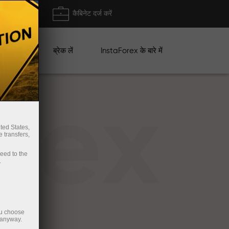
ा/ निकासी
कैबिनेट दर्ज करें
ान
ब्रेक लें
InstaForex के बारे में
rex
ted States,
 transfers,
ceed to the
.
ou choose
 anyway.