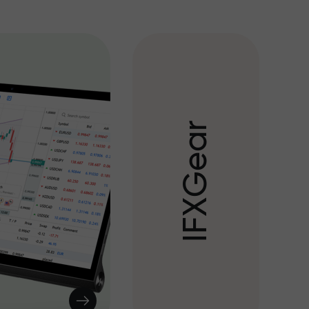
r
a
e
G
X
F
I