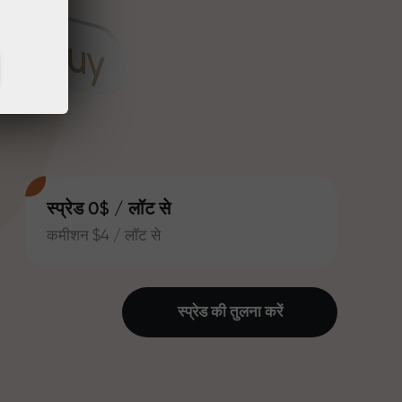
स्प्रेड 0$ / लॉट से
कमीशन $4 / लॉट से
स्प्रेड की तुलना करें