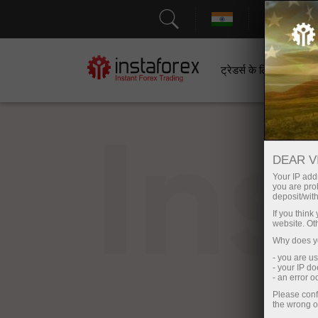
सहायत
ट्रेडर्स के लिए
श
In
DEAR V
Your IP addr
you are proh
deposit/with
If you thin
website. Ot
Why does yo
- you are u
- your IP d
- an error 
Please conf
the wrong o