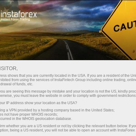
Spreads
minimes — profit maximal
ISITOR,
ess shows that you are currently located in the USA. If you are a resident of the Uni
Bonus de 30 %
ibited from using the services of InstaFintech Group including online trading, online
Avec InstaForex, vous accédez à
drawal of funds, etc.
des conditions vraiment
sur chaque dépôt
k you are seeing this message by mistake and your location is not the US, kindly pro
compétitives : effet de levier
herwise, you must leave the website in order to comply with government restrictions
jusqu’à 1:5000, parmi les meilleurs
ur IP address show your location as the USA?
Vitesse
spreads et commissions du
sing a VPN provided by a hosting company based in the United States;
marché, ainsi que des conditions
oes not have proper WHOIS records;
dans le trading et sur l’autoroute
occurred in the WHOIS geolocation database.
avantageuses pour le trading
irm whether you are a US resident or not by clicking the relevant button below. If y
d’actions et d’indices.
ption, being a US resident, you will not be able to open an account with InstaForex
Votre jackpot personnel de cadeaux
Nous avons développé un