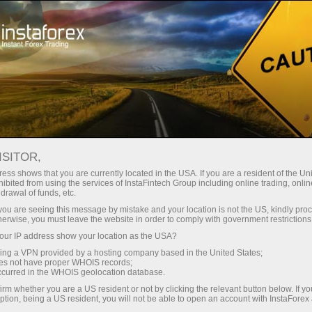
Spreads
minimes — profit maximal
ISITOR,
ess shows that you are currently located in the USA. If you are a resident of the Uni
Bonus de 30 %
ibited from using the services of InstaFintech Group including online trading, online
Avec InstaForex, vous accédez à
drawal of funds, etc.
des conditions vraiment
sur chaque dépôt
k you are seeing this message by mistake and your location is not the US, kindly pro
compétitives : effet de levier
herwise, you must leave the website in order to comply with government restrictions
jusqu’à 1:5000, parmi les meilleurs
ur IP address show your location as the USA?
Vitesse
spreads et commissions du
sing a VPN provided by a hosting company based in the United States;
marché, ainsi que des conditions
oes not have proper WHOIS records;
dans le trading et sur l’autoroute
occurred in the WHOIS geolocation database.
avantageuses pour le trading
irm whether you are a US resident or not by clicking the relevant button below. If y
d’actions et d’indices.
ption, being a US resident, you will not be able to open an account with InstaForex
Votre jackpot personnel de cadeaux
Nous avons développé un