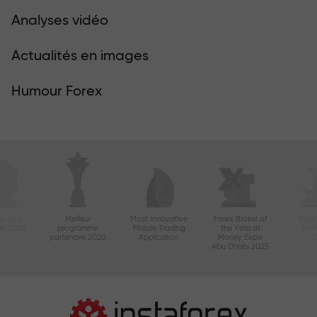
Analyses vidéo
Actualités en images
Humour Forex
le plus
Meilleur
Most Innovative
Forex Broker of
Best
sie 2020
programme
Mobile Trading
the Year at
Tec
partenaire 2020
Application
Money Expo
Abu Dhabi 2025