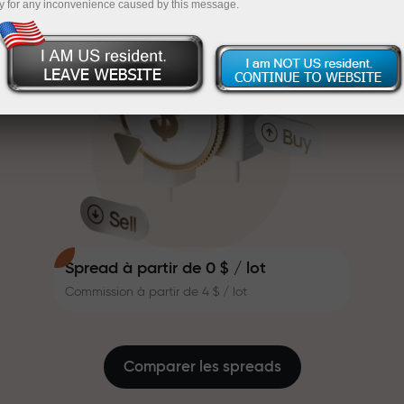
y for any inconvenience caused by this message.
système de bonus qui rend le
InstaForex
Déposez sur votre compte $333 — choisissez un
trading encore plus attractif.
Chaque client InstaForex peut
cadeau d’une valeur allant jusqu’à $1,500
recevoir un bonus allant jusqu’à 30
Tradez sans risque — nous
% sur son dépôt et profiter d’autres
garantissons vos profits
promotions et offres spéciales.
La vitesse sur la piste et la
Bonus jusqu’à X1000 — le plus grand
rapidité en trading partagent les
multiplicateur du marché
mêmes valeurs. Aleš Loprais
apporte l’esprit de performance et
de discipline dans le monde du
trading, en tant que partenaire
Spread à partir de 0 $ / lot
inspirant les clients à atteindre
Commission à partir de 4 $ / lot
des objectifs ambitieux.
Nous offrons de vrais cadeaux,
pas des bonus ni des codes
promo. Chaque client InstaForex
Comparer les spreads
peut recevoir un iPhone, un
MacBook ou le voyage de ses