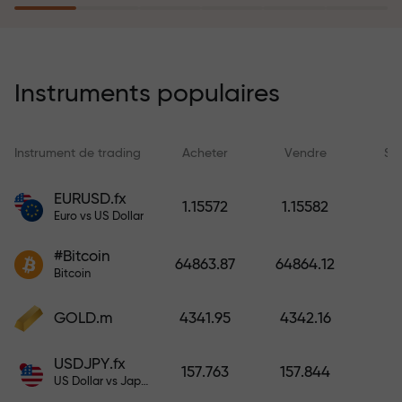
rêves simplement en effectuant un
dépôt
Le programme d’assurance des
risques rembourse vos pertes et
Instruments populaires
garantit un triplement des profits
en 6 mois. Tradez en toute
tranquillité — votre capital est
Instrument de trading
Acheter
Vendre
Sp
protégé !
EURUSD.fx
1.15572
1.15582
Euro vs US Dollar
Déposez des fonds et recevez un
bonus 1 000 fois supérieur à votre
#Bitcoin
64863.87
64864.12
dépôt. X1000 n’est pas une erreur.
Bitcoin
Plus le dépôt est important, plus le
multiplicateur est élevé.
GOLD.m
4341.95
4342.16
USDJPY.fx
157.763
157.844
US Dollar vs Japanese Yen