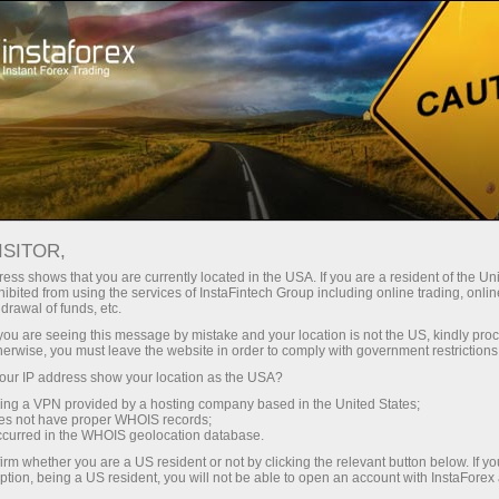
Spreads
minimes — profit maximal
ISITOR,
ess shows that you are currently located in the USA. If you are a resident of the Uni
Bonus de 30 %
ibited from using the services of InstaFintech Group including online trading, online
Avec InstaForex, vous accédez à
drawal of funds, etc.
des conditions vraiment
sur chaque dépôt
k you are seeing this message by mistake and your location is not the US, kindly pro
compétitives : effet de levier
herwise, you must leave the website in order to comply with government restrictions
jusqu’à 1:5000, parmi les meilleurs
ur IP address show your location as the USA?
Vitesse
spreads et commissions du
sing a VPN provided by a hosting company based in the United States;
marché, ainsi que des conditions
oes not have proper WHOIS records;
dans le trading et sur l’autoroute
occurred in the WHOIS geolocation database.
avantageuses pour le trading
irm whether you are a US resident or not by clicking the relevant button below. If y
d’actions et d’indices.
ption, being a US resident, you will not be able to open an account with InstaForex
Votre jackpot personnel de cadeaux
Nous avons développé un