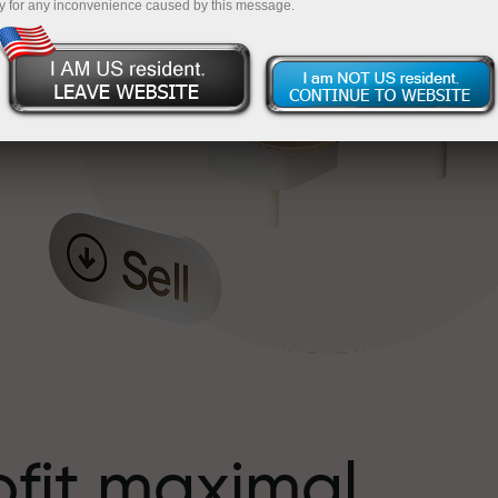
y for any inconvenience caused by this message.
s
ofit maximal