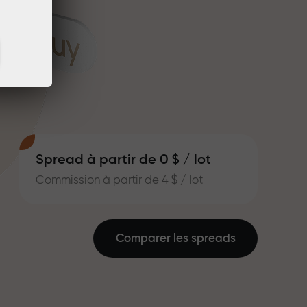
Spread à partir de 0 $ / lot
Commission à partir de 4 $ / lot
Comparer les spreads