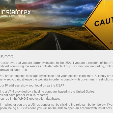
ture rapide de compte
Plateforme de trading
ur les traders
Pour les
Pour les
Campa
débutants
investisseurs
partenaires
staFo
ISITOR,
ess shows that you are currently located in the USA. If you are a resident of the Uni
ibited from using the services of InstaFintech Group including online trading, online
drawal of funds, etc.
k you are seeing this message by mistake and your location is not the US, kindly pro
herwise, you must leave the website in order to comply with government restrictions
ur IP address show your location as the USA?
sing a VPN provided by a hosting company based in the United States;
oes not have proper WHOIS records;
occurred in the WHOIS geolocation database.
irm whether you are a US resident or not by clicking the relevant button below. If y
ption, being a US resident, you will not be able to open an account with InstaForex