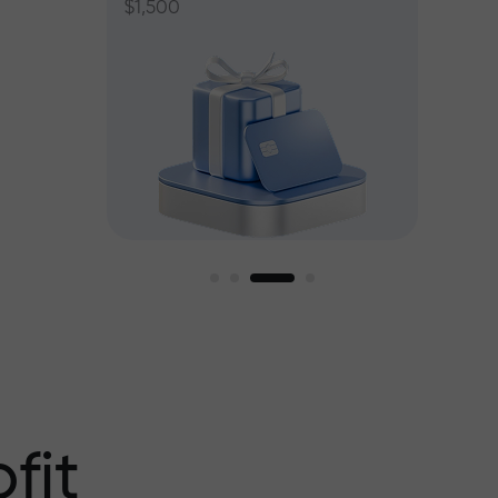
$1,500
ant jusqu’à
fit