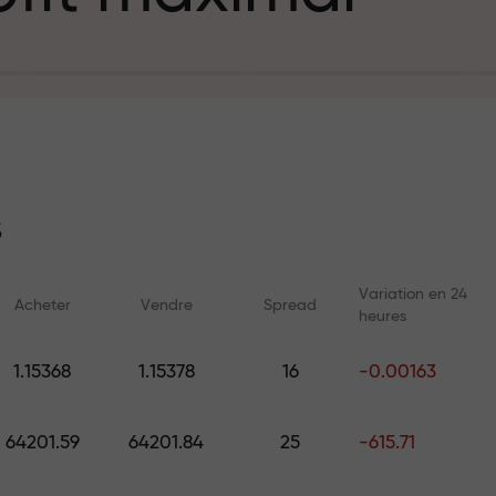
e
%
épôt
t
s
Variation en 24
Acheter
Vendre
Spread
heures
g et sur l’autor
Cours en ligne
Analyses avec 
1.15368
1.15378
16
-0.00163
Apprenez le trading depuis zéro
Prévisions quotidienn
t personnel de
— cours et webinaires pour tous
Forex, les cryptomonn
64201.59
64201.84
25
-615.71
les niveaux
futures