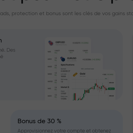
licateur du marc
ads, protection et bonus sont les clés de vos gains st
n
hé. Des
hé
Bonus de 30 %
Approvisionnez votre compte et obtenez