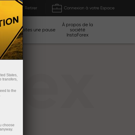
Déposer / Retirer
Connexion à votre Espace
À propos de la
gnes
Faites une pause
société
InstaForex
rex
ted States,
 transfers,
ceed to the
.
ou choose
 anyway.