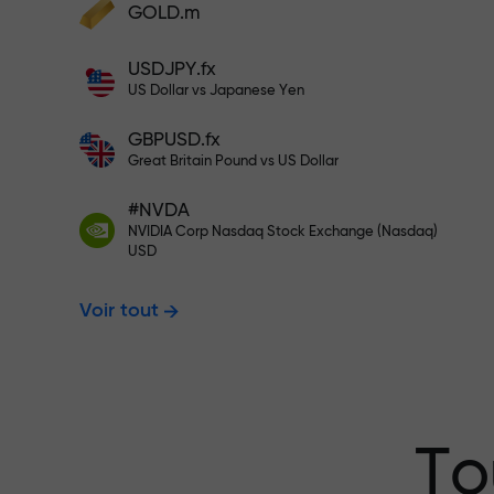
cadeaux
GOLD.m
Déposez des fonds et recevez un bonus 1
USDJPY.fx
000 fois supérieur à votre dépôt. X1000
US Dollar vs Japanese Yen
n’est pas une erreur. Plus le dépôt est
Déposez sur votre compte $333 —
important, plus le multiplicateur est élevé
GBPUSD.fx
Great Britain Pound vs US Dollar
$1,500
#NVDA
NVIDIA Corp Nasdaq Stock Exchange (Nasdaq)
USD
Tradez sans r
Voir tout
garantissons 
Bonus jusqu’à
To