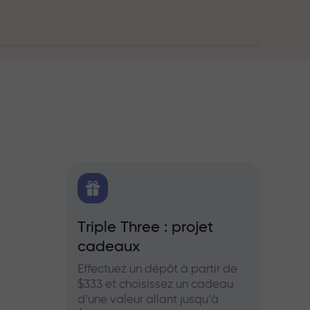
oute
FX.CO
Triple Three : projet
Bonus
cadeaux
es pour le
Partic
aies et les
InstaF
Effectuez un dépôt à partir de
profits
$333 et choisissez un cadeau
d’une valeur allant jusqu’à