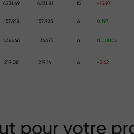
4231.69
4231.81
15
-15.97
157.918
157.925
6
0.197
 choisissez un cadeau d’une valeur all
.
1.34666
1.34675
6
0.00004
219.08
219.14
6
-2.62
isque — nous
vos profits
 X1000 — le plus
ut pour votre pro