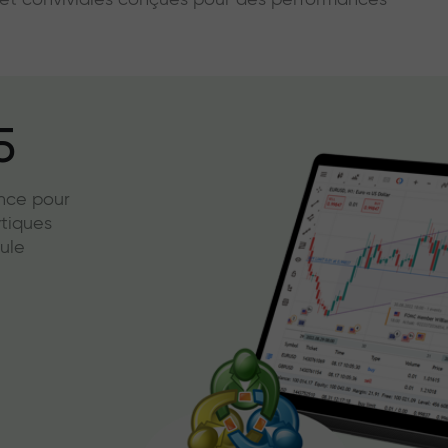
s et conviviales conçues pour des performances
5
ence pour
ytiques
ule