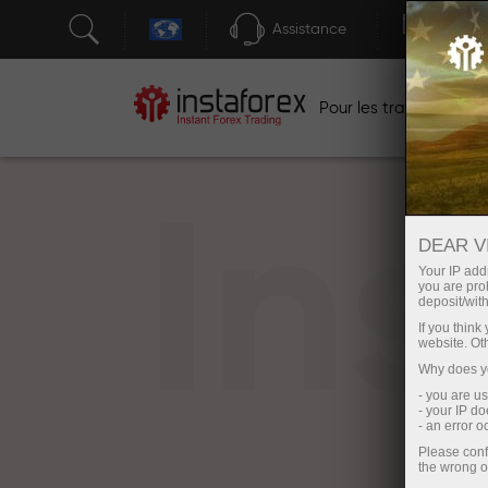
Assistance
Ouver
Po
Pour les traders
In
DEAR V
Your IP addr
you are proh
deposit/with
If you thin
website. Ot
Why does yo
- you are u
- your IP d
- an error 
Please conf
the wrong o