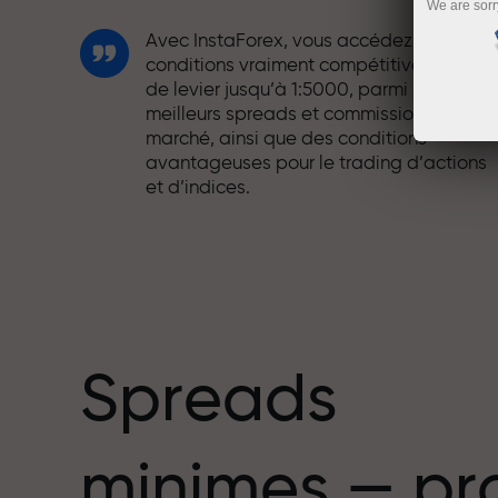
We are sorr
Avec InstaForex, vous accédez à des
conditions vraiment compétitives : effet
de levier jusqu’à 1:5000, parmi les
meilleurs spreads et commissions du
marché, ainsi que des conditions
avantageuses pour le trading d’actions
et d’indices.
Nous avons développé un système de
bonus qui rend le trading encore plus
mbre
attractif. Chaque client InstaForex peut
recevoir un bonus allant jusqu’à 30 % sur
son dépôt et profiter d’autres promotion
et offres spéciales.
Spreads
La vitesse sur la piste et la rapidité en
minimes — pr
trading partagent les mêmes valeurs.
Aleš Loprais apporte l’esprit de