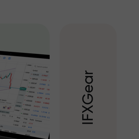
r
a
e
G
X
F
I