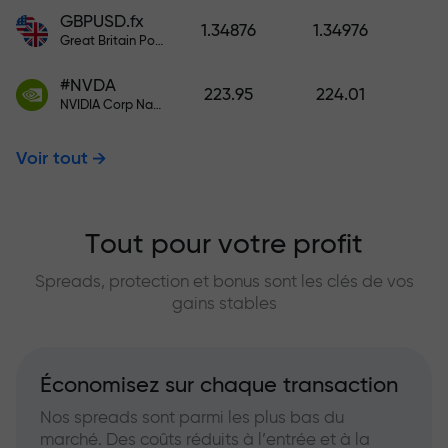
GBPUSD.fx
1.34876
1.34976
Great Britain Pound vs US Dollar
#NVDA
223.95
224.01
NVIDIA Corp Nasdaq Stock Exchange (Nasdaq) USD
Voir tout
Tout pour votre profit
Spreads, protection et bonus sont les clés de vos
gains stables
Économisez sur chaque transaction
Nos spreads sont parmi les plus bas du
marché. Des coûts réduits à l’entrée et à la