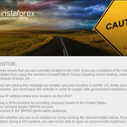
Spreads
minimes — profit maximal
ISITOR,
ess shows that you are currently located in the USA. If you are a resident of the Uni
Bonus de 30 %
ibited from using the services of InstaFintech Group including online trading, online
Avec InstaForex, vous accédez à
drawal of funds, etc.
des conditions vraiment
sur chaque dépôt
k you are seeing this message by mistake and your location is not the US, kindly pro
compétitives : effet de levier
herwise, you must leave the website in order to comply with government restrictions
jusqu’à 1:5000, parmi les meilleurs
ur IP address show your location as the USA?
Vitesse
spreads et commissions du
sing a VPN provided by a hosting company based in the United States;
marché, ainsi que des conditions
oes not have proper WHOIS records;
dans le trading et sur l’autoroute
occurred in the WHOIS geolocation database.
avantageuses pour le trading
irm whether you are a US resident or not by clicking the relevant button below. If y
d’actions et d’indices.
ption, being a US resident, you will not be able to open an account with InstaForex
Votre jackpot personnel de cadeaux
Nous avons développé un