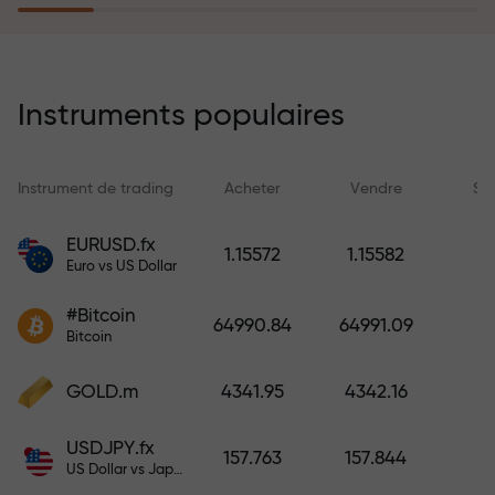
rêves simplement en effectuant un
dépôt
Le programme d’assurance des
risques rembourse vos pertes et
Instruments populaires
garantit un triplement des profits
en 6 mois. Tradez en toute
tranquillité — votre capital est
Instrument de trading
Acheter
Vendre
Sp
protégé !
EURUSD.fx
1.15572
1.15582
Euro vs US Dollar
Déposez des fonds et recevez un
bonus 1 000 fois supérieur à votre
#Bitcoin
64990.84
64991.09
dépôt. X1000 n’est pas une erreur.
Bitcoin
Plus le dépôt est important, plus le
multiplicateur est élevé.
GOLD.m
4341.95
4342.16
USDJPY.fx
157.763
157.844
US Dollar vs Japanese Yen