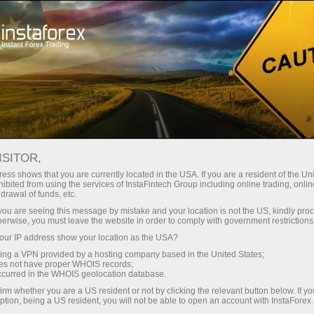
Spreads
minimes — profit maximal
ISITOR,
ess shows that you are currently located in the USA. If you are a resident of the Uni
Bonus de 30 %
ibited from using the services of InstaFintech Group including online trading, online
Avec InstaForex, vous accédez à
drawal of funds, etc.
des conditions vraiment
sur chaque dépôt
k you are seeing this message by mistake and your location is not the US, kindly pro
compétitives : effet de levier
herwise, you must leave the website in order to comply with government restrictions
jusqu’à 1:5000, parmi les meilleurs
ur IP address show your location as the USA?
Vitesse
spreads et commissions du
sing a VPN provided by a hosting company based in the United States;
marché, ainsi que des conditions
oes not have proper WHOIS records;
dans le trading et sur l’autoroute
occurred in the WHOIS geolocation database.
avantageuses pour le trading
irm whether you are a US resident or not by clicking the relevant button below. If y
d’actions et d’indices.
ption, being a US resident, you will not be able to open an account with InstaForex
Votre jackpot personnel de cadeaux
Nous avons développé un