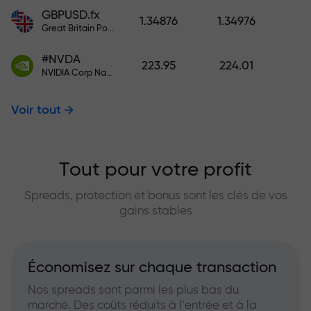
GBPUSD.fx
1.34876
1.34976
Great Britain Pound vs US Dollar
#NVDA
223.95
224.01
NVIDIA Corp Nasdaq Stock Exchange (Nasdaq) USD
Voir tout
Tout pour votre profit
Spreads, protection et bonus sont les clés de vos
gains stables
Économisez sur chaque transaction
Nos spreads sont parmi les plus bas du
marché. Des coûts réduits à l’entrée et à la