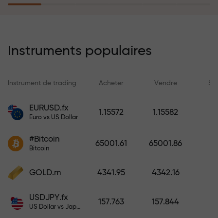
rêves simplement en effectuant un
dépôt
Le programme d’assurance des
risques rembourse vos pertes et
Instruments populaires
garantit un triplement des profits
en 6 mois. Tradez en toute
tranquillité — votre capital est
Instrument de trading
Acheter
Vendre
Sp
protégé !
EURUSD.fx
1.15572
1.15582
Euro vs US Dollar
Déposez des fonds et recevez un
bonus 1 000 fois supérieur à votre
#Bitcoin
65001.61
65001.86
dépôt. X1000 n’est pas une erreur.
Bitcoin
Plus le dépôt est important, plus le
multiplicateur est élevé.
GOLD.m
4341.95
4342.16
USDJPY.fx
157.763
157.844
US Dollar vs Japanese Yen