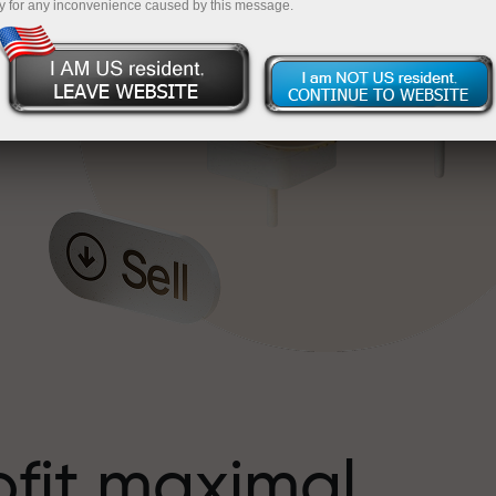
y for any inconvenience caused by this message.
s
ofit maximal