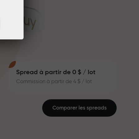
Spread à partir de 0 $ / lot
Commission à partir de 4 $ / lot
Comparer les spreads