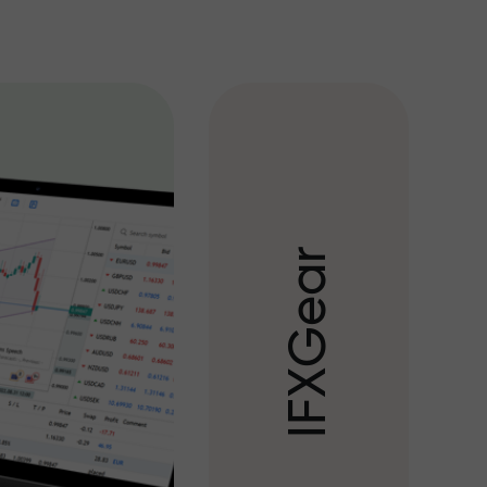
r
a
e
G
X
F
I