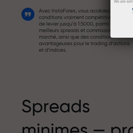
We are sorr
Avec InstaForex, vous accédez à des
conditions vraiment compétitives : effet
de levier jusqu’à 1:5000, parmi les
meilleurs spreads et commissions du
marché, ainsi que des conditions
avantageuses pour le trading d’actions
et d’indices.
Nous avons développé un système de
bonus qui rend le trading encore plus
mbre
attractif. Chaque client InstaForex peut
recevoir un bonus allant jusqu’à 30 % sur
son dépôt et profiter d’autres promotion
et offres spéciales.
Spreads
La vitesse sur la piste et la rapidité en
minimes — pr
trading partagent les mêmes valeurs.
Aleš Loprais apporte l’esprit de