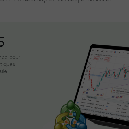
s et conviviales conçues pour des performances
5
ence pour
ytiques
ule