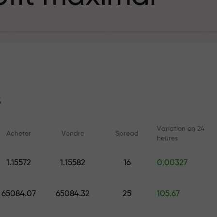
e
%
épôt
t
s
Variation en 24
Acheter
Vendre
Spread
heures
g et sur l’autor
Cours en ligne
Analyses avec 
1.15572
1.15582
16
0.00327
Apprenez le trading depuis zéro
Prévisions quotidienn
t personnel de
— cours et webinaires pour tous
Forex, les cryptomonn
65084.07
65084.32
25
105.67
les niveaux
futures