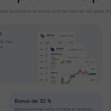
licateur du marc
ads, protection et bonus sont les clés de vos gains st
n
hé. Des
hé
Bonus de 30 %
Approvisionnez votre compte et obtenez