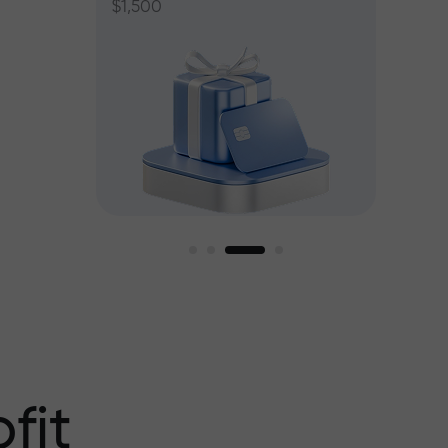
$1,500
ant jusqu’à
fit