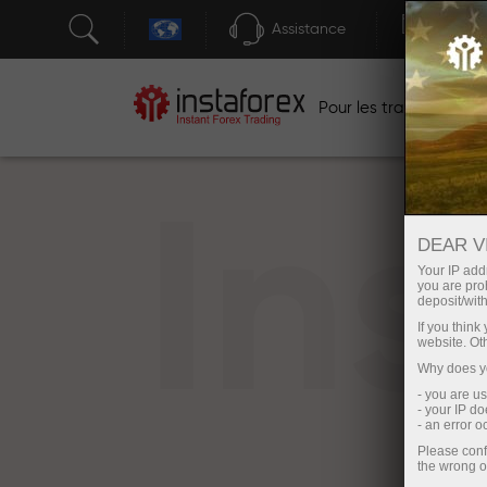
Assistance
Ouver
Po
Pour les traders
In
DEAR V
Your IP addr
you are proh
deposit/with
If you thin
website. Ot
Why does yo
- you are u
- your IP d
- an error 
Please conf
the wrong o