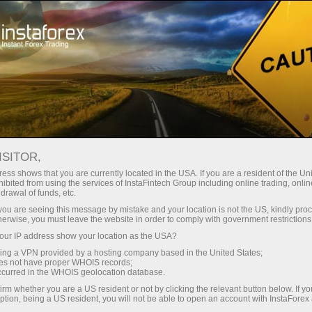
ture rapide de compte
Plateforme de trading
ur les traders
Pour les
Pour les
Campa
débutants
investisseurs
partenaires
staFo
ISITOR,
ess shows that you are currently located in the USA. If you are a resident of the Uni
ibited from using the services of InstaFintech Group including online trading, online
drawal of funds, etc.
k you are seeing this message by mistake and your location is not the US, kindly pro
herwise, you must leave the website in order to comply with government restrictions
ur IP address show your location as the USA?
sing a VPN provided by a hosting company based in the United States;
oes not have proper WHOIS records;
occurred in the WHOIS geolocation database.
irm whether you are a US resident or not by clicking the relevant button below. If y
ption, being a US resident, you will not be able to open an account with InstaForex