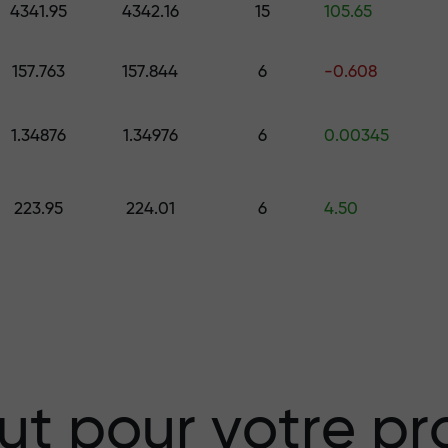
4341.95
4342.16
15
105.65
157.763
157.844
6
-0.608
 choisissez un cadeau d’une valeur all
.
1.34876
1.34976
6
0.00345
223.95
224.01
6
4.50
isque — nous
vos profits
 X1000 — le plus
ut pour votre pro