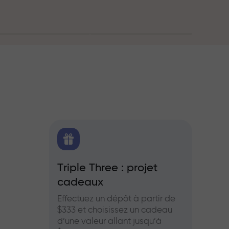
oute
FX.CO
Triple Three : projet
Bonus
cadeaux
es pour le
Partic
aies et les
InstaF
Effectuez un dépôt à partir de
profits
$333 et choisissez un cadeau
d’une valeur allant jusqu’à