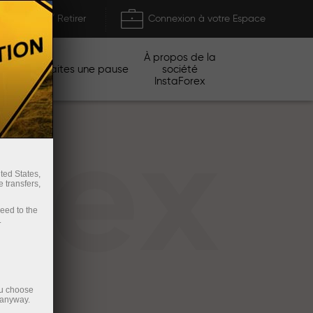
Déposer / Retirer
Connexion à votre Espace
À propos de la
gnes
Faites une pause
société
InstaForex
rex
ted States,
 transfers,
ceed to the
.
ou choose
 anyway.