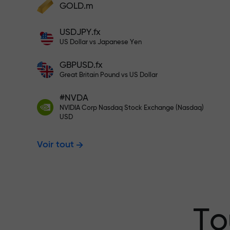
cadeaux
GOLD.m
Déposez des fonds et recevez un bonus 1
USDJPY.fx
000 fois supérieur à votre dépôt. X1000
US Dollar vs Japanese Yen
n’est pas une erreur. Plus le dépôt est
Déposez sur votre compte $333 —
important, plus le multiplicateur est élevé
GBPUSD.fx
Great Britain Pound vs US Dollar
$1,500
#NVDA
NVIDIA Corp Nasdaq Stock Exchange (Nasdaq)
USD
Tradez sans r
Voir tout
garantissons 
Bonus jusqu’à
To