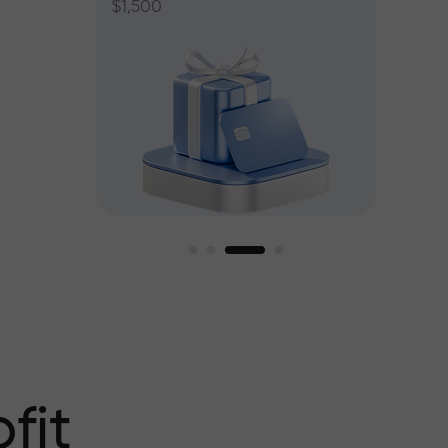
$1,500
ant jusqu’à
fit