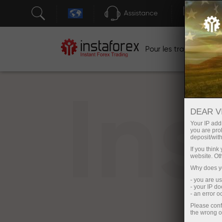
Assistance
Ouver
Po
Pour les traders
In
DEAR V
Your IP addr
you are proh
deposit/with
If you thin
website. Ot
Why does yo
- you are u
- your IP d
- an error 
Please conf
the wrong o