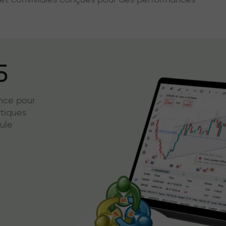
s et conviviales conçues pour des performances
5
ence pour
ytiques
ule