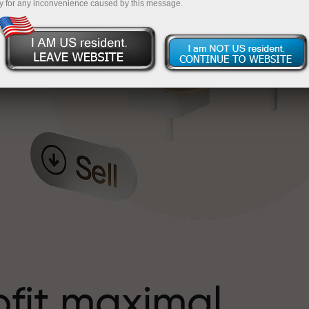
y for any inconvenience caused by this message.
s
ofit maximal