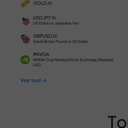
cadeaux
GOLD.m
Déposez des fonds et recevez un bonus 1
USDJPY.fx
000 fois supérieur à votre dépôt. X1000
US Dollar vs Japanese Yen
n’est pas une erreur. Plus le dépôt est
Déposez sur votre compte $333 —
important, plus le multiplicateur est élevé
GBPUSD.fx
Great Britain Pound vs US Dollar
$1,500
#NVDA
NVIDIA Corp Nasdaq Stock Exchange (Nasdaq)
USD
Tradez sans r
Voir tout
garantissons 
Bonus jusqu’à
To