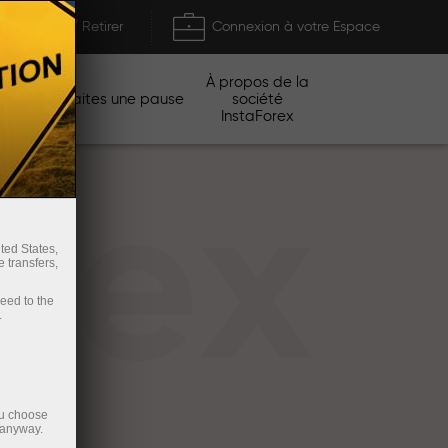
Déposer / Retirer
Connexion à votre Espace
À propos de la
gnes
Faites une pause
société
InstaForex
rex
ted States,
 transfers,
ceed to the
.
ou choose
 anyway.