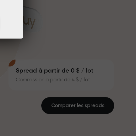
Spread à partir de 0 $ / lot
Commission à partir de 4 $ / lot
Comparer les spreads