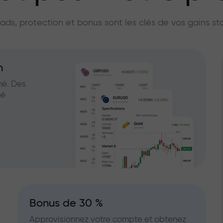
licateur du marc
ads, protection et bonus sont les clés de vos gains st
n
hé. Des
hé
Bonus de 30 %
Approvisionnez votre compte et obtenez