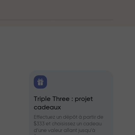
oute
FX.CO
Triple Three : projet
Bonus
cadeaux
es pour le
Partic
aies et les
InstaF
Effectuez un dépôt à partir de
profits
$333 et choisissez un cadeau
d’une valeur allant jusqu’à