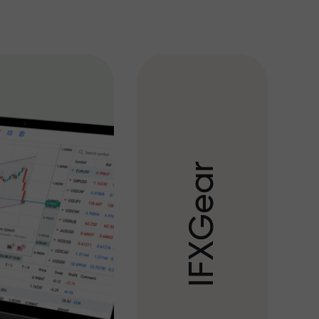
r
a
e
G
X
F
I