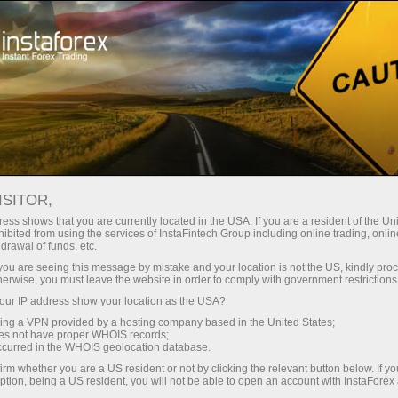
ture rapide de compte
Plateforme de trading
ur les traders
Pour les
Pour les
Campa
débutants
investisseurs
partenaires
staFo
ISITOR,
ess shows that you are currently located in the USA. If you are a resident of the Uni
ibited from using the services of InstaFintech Group including online trading, online
drawal of funds, etc.
k you are seeing this message by mistake and your location is not the US, kindly pro
herwise, you must leave the website in order to comply with government restrictions
ur IP address show your location as the USA?
sing a VPN provided by a hosting company based in the United States;
oes not have proper WHOIS records;
occurred in the WHOIS geolocation database.
irm whether you are a US resident or not by clicking the relevant button below. If y
ption, being a US resident, you will not be able to open an account with InstaForex