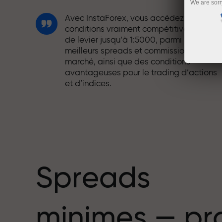
We are sorr
Avec InstaForex, vous accédez à des
conditions vraiment compétitives : effet
de levier jusqu’à 1:5000, parmi les
meilleurs spreads et commissions du
marché, ainsi que des conditions
avantageuses pour le trading d’actions
et d’indices.
Nous avons développé un système de
bonus qui rend le trading encore plus
mbre
attractif. Chaque client InstaForex peut
recevoir un bonus allant jusqu’à 30 % sur
son dépôt et profiter d’autres promotion
et offres spéciales.
Spreads
La vitesse sur la piste et la rapidité en
minimes — pr
trading partagent les mêmes valeurs.
Aleš Loprais apporte l’esprit de