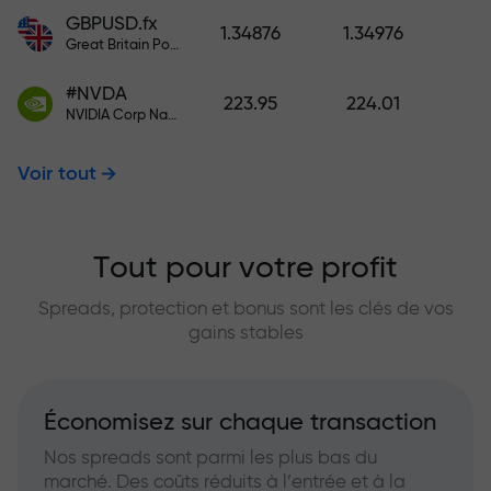
GBPUSD.fx
1.34876
1.34976
Great Britain Pound vs US Dollar
#NVDA
223.95
224.01
NVIDIA Corp Nasdaq Stock Exchange (Nasdaq) USD
Voir tout
Tout pour votre profit
Spreads, protection et bonus sont les clés de vos
gains stables
Économisez sur chaque transaction
Nos spreads sont parmi les plus bas du
marché. Des coûts réduits à l’entrée et à la