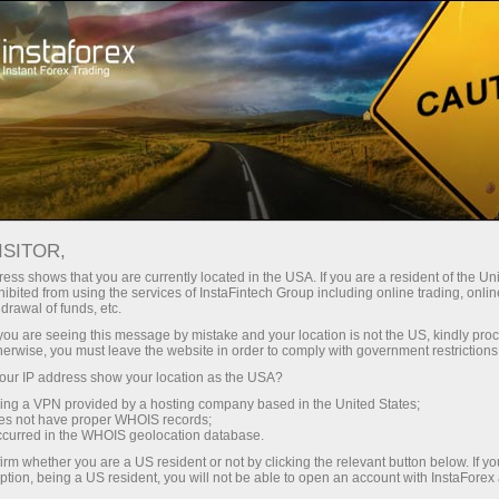
Spreads
minimes — profit maximal
ISITOR,
ess shows that you are currently located in the USA. If you are a resident of the Uni
Bonus de 30 %
ibited from using the services of InstaFintech Group including online trading, online
Avec InstaForex, vous accédez à
drawal of funds, etc.
des conditions vraiment
sur chaque dépôt
k you are seeing this message by mistake and your location is not the US, kindly pro
compétitives : effet de levier
herwise, you must leave the website in order to comply with government restrictions
jusqu’à 1:5000, parmi les meilleurs
ur IP address show your location as the USA?
Vitesse
spreads et commissions du
sing a VPN provided by a hosting company based in the United States;
marché, ainsi que des conditions
oes not have proper WHOIS records;
dans le trading et sur l’autoroute
occurred in the WHOIS geolocation database.
avantageuses pour le trading
irm whether you are a US resident or not by clicking the relevant button below. If y
d’actions et d’indices.
ption, being a US resident, you will not be able to open an account with InstaForex
Votre jackpot personnel de cadeaux
Nous avons développé un