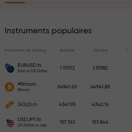
rêves simplement en effectuant un
dépôt
Le programme d’assurance des
risques rembourse vos pertes et
Instruments populaires
garantit un triplement des profits
en 6 mois. Tradez en toute
tranquillité — votre capital est
Instrument de trading
Acheter
Vendre
Sp
protégé !
EURUSD.fx
1.15572
1.15582
Euro vs US Dollar
Déposez des fonds et recevez un
bonus 1 000 fois supérieur à votre
#Bitcoin
64941.63
64941.88
dépôt. X1000 n’est pas une erreur.
Bitcoin
Plus le dépôt est important, plus le
multiplicateur est élevé.
GOLD.m
4341.95
4342.16
USDJPY.fx
157.763
157.844
US Dollar vs Japanese Yen