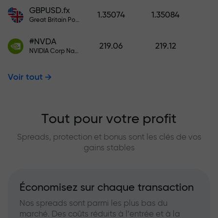
GBPUSD.fx
1.35074
1.35084
Great Britain Pound vs US Dollar
#NVDA
219.06
219.12
NVIDIA Corp Nasdaq Stock Exchange (Nasdaq) USD
Voir tout
Tout pour votre profit
Spreads, protection et bonus sont les clés de vos
gains stables
Économisez sur chaque transaction
Nos spreads sont parmi les plus bas du
marché. Des coûts réduits à l’entrée et à la