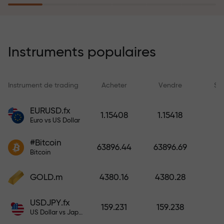
rêves simplement en effectuant un
dépôt
Le programme d’assurance des
risques rembourse vos pertes et
Instruments populaires
garantit un triplement des profits
en 6 mois. Tradez en toute
tranquillité — votre capital est
Instrument de trading
Acheter
Vendre
Sp
protégé !
EURUSD.fx
1.15408
1.15418
Euro vs US Dollar
Déposez des fonds et recevez un
bonus 1 000 fois supérieur à votre
#Bitcoin
63896.44
63896.69
dépôt. X1000 n’est pas une erreur.
Bitcoin
Plus le dépôt est important, plus le
multiplicateur est élevé.
GOLD.m
4380.16
4380.28
USDJPY.fx
159.231
159.238
US Dollar vs Japanese Yen