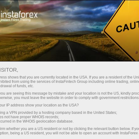
Spreads
minimes — profit maximal
ISITOR,
ess shows that you are currently located in the USA. If you are a resident of the Uni
Bonus de 30 %
ibited from using the services of InstaFintech Group including online trading, online
Avec InstaForex, vous accédez à
drawal of funds, etc.
des conditions vraiment
sur chaque dépôt
k you are seeing this message by mistake and your location is not the US, kindly pro
compétitives : effet de levier
herwise, you must leave the website in order to comply with government restrictions
jusqu’à 1:5000, parmi les meilleurs
ur IP address show your location as the USA?
Vitesse
spreads et commissions du
sing a VPN provided by a hosting company based in the United States;
marché, ainsi que des conditions
oes not have proper WHOIS records;
dans le trading et sur l’autoroute
occurred in the WHOIS geolocation database.
avantageuses pour le trading
irm whether you are a US resident or not by clicking the relevant button below. If y
d’actions et d’indices.
ption, being a US resident, you will not be able to open an account with InstaForex
Votre jackpot personnel de cadeaux
Nous avons développé un