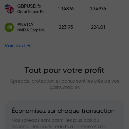
GBPUSD.fx
1.34876
1.34976
Great Britain Pound vs US Dollar
#NVDA
223.95
224.01
NVIDIA Corp Nasdaq Stock Exchange (Nasdaq) USD
Voir tout
Tout pour votre profit
Spreads, protection et bonus sont les clés de vos
gains stables
Économisez sur chaque transaction
Nos spreads sont parmi les plus bas du
marché. Des coûts réduits à l’entrée et à la