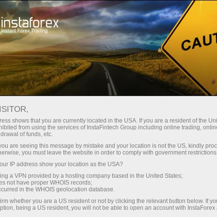
Spreads
minimes — profit maximal
ISITOR,
ess shows that you are currently located in the USA. If you are a resident of the Uni
Bonus de 30 %
ibited from using the services of InstaFintech Group including online trading, online
Avec InstaForex, vous accédez à
drawal of funds, etc.
des conditions vraiment
sur chaque dépôt
k you are seeing this message by mistake and your location is not the US, kindly pro
compétitives : effet de levier
herwise, you must leave the website in order to comply with government restrictions
jusqu’à 1:5000, parmi les meilleurs
ur IP address show your location as the USA?
Vitesse
spreads et commissions du
sing a VPN provided by a hosting company based in the United States;
marché, ainsi que des conditions
oes not have proper WHOIS records;
dans le trading et sur l’autoroute
occurred in the WHOIS geolocation database.
avantageuses pour le trading
irm whether you are a US resident or not by clicking the relevant button below. If y
d’actions et d’indices.
ption, being a US resident, you will not be able to open an account with InstaForex
Votre jackpot personnel de cadeaux
Nous avons développé un