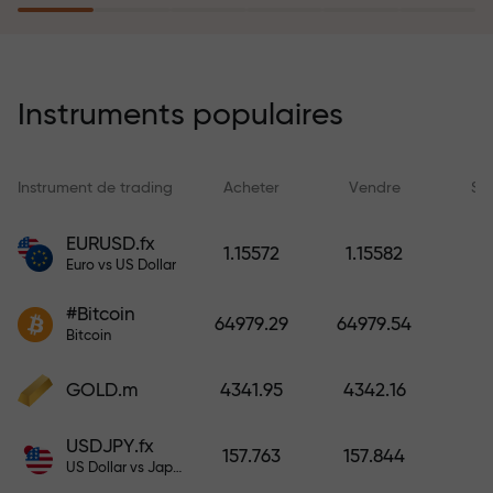
rêves simplement en effectuant un
dépôt
Le programme d’assurance des
risques rembourse vos pertes et
Instruments populaires
garantit un triplement des profits
en 6 mois. Tradez en toute
tranquillité — votre capital est
Instrument de trading
Acheter
Vendre
Sp
protégé !
EURUSD.fx
1.15572
1.15582
Euro vs US Dollar
Déposez des fonds et recevez un
bonus 1 000 fois supérieur à votre
#Bitcoin
64979.29
64979.54
dépôt. X1000 n’est pas une erreur.
Bitcoin
Plus le dépôt est important, plus le
multiplicateur est élevé.
GOLD.m
4341.95
4342.16
USDJPY.fx
157.763
157.844
US Dollar vs Japanese Yen