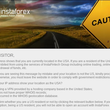
Spreads
minimes — profit maximal
ISITOR,
ess shows that you are currently located in the USA. If you are a resident of the Uni
Bonus de 30 %
ibited from using the services of InstaFintech Group including online trading, online
Avec InstaForex, vous accédez à
drawal of funds, etc.
des conditions vraiment
sur chaque dépôt
k you are seeing this message by mistake and your location is not the US, kindly pro
compétitives : effet de levier
herwise, you must leave the website in order to comply with government restrictions
jusqu’à 1:5000, parmi les meilleurs
ur IP address show your location as the USA?
Vitesse
spreads et commissions du
sing a VPN provided by a hosting company based in the United States;
marché, ainsi que des conditions
oes not have proper WHOIS records;
dans le trading et sur l’autoroute
occurred in the WHOIS geolocation database.
avantageuses pour le trading
irm whether you are a US resident or not by clicking the relevant button below. If y
d’actions et d’indices.
ption, being a US resident, you will not be able to open an account with InstaForex
Votre jackpot personnel de cadeaux
Nous avons développé un