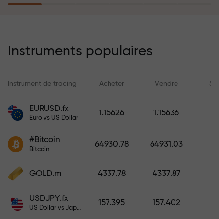
rêves simplement en effectuant un
dépôt
Le programme d’assurance des
risques rembourse vos pertes et
Instruments populaires
garantit un triplement des profits
en 6 mois. Tradez en toute
tranquillité — votre capital est
Instrument de trading
Acheter
Vendre
Sp
protégé !
EURUSD.fx
1.15626
1.15636
Euro vs US Dollar
Déposez des fonds et recevez un
bonus 1 000 fois supérieur à votre
#Bitcoin
64930.78
64931.03
dépôt. X1000 n’est pas une erreur.
Bitcoin
Plus le dépôt est important, plus le
multiplicateur est élevé.
GOLD.m
4337.78
4337.87
USDJPY.fx
157.395
157.402
US Dollar vs Japanese Yen