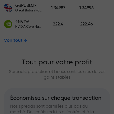
GBPUSD.fx
1.34987
1.34996
Great Britain Pound vs US Dollar
#NVDA
222.4
222.46
NVIDIA Corp Nasdaq Stock Exchange (Nasdaq) USD
Voir tout
Tout pour votre profit
Spreads, protection et bonus sont les clés de vos
gains stables
Économisez sur chaque transaction
Nos spreads sont parmi les plus bas du
marché. Des coûts réduits à l’entrée et à la