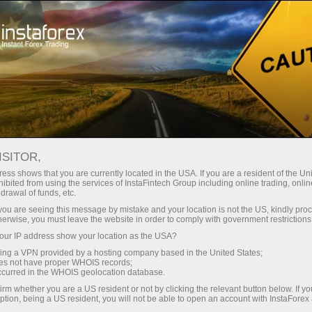
Spreads
minimes — profit maximal
ISITOR,
ess shows that you are currently located in the USA. If you are a resident of the Uni
Bonus de 30 %
ibited from using the services of InstaFintech Group including online trading, online
Avec InstaForex, vous accédez à
drawal of funds, etc.
des conditions vraiment
sur chaque dépôt
k you are seeing this message by mistake and your location is not the US, kindly pro
compétitives : effet de levier
herwise, you must leave the website in order to comply with government restrictions
jusqu’à 1:5000, parmi les meilleurs
ur IP address show your location as the USA?
Vitesse
spreads et commissions du
sing a VPN provided by a hosting company based in the United States;
marché, ainsi que des conditions
oes not have proper WHOIS records;
dans le trading et sur l’autoroute
occurred in the WHOIS geolocation database.
avantageuses pour le trading
irm whether you are a US resident or not by clicking the relevant button below. If y
d’actions et d’indices.
ption, being a US resident, you will not be able to open an account with InstaForex
Votre jackpot personnel de cadeaux
Nous avons développé un