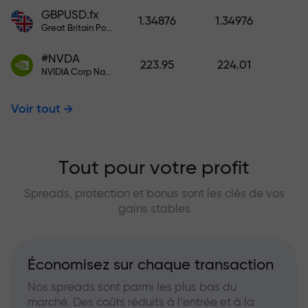
GBPUSD.fx
1.34876
1.34976
Great Britain Pound vs US Dollar
#NVDA
223.95
224.01
NVIDIA Corp Nasdaq Stock Exchange (Nasdaq) USD
Voir tout
Tout pour votre profit
Spreads, protection et bonus sont les clés de vos
gains stables
Économisez sur chaque transaction
Nos spreads sont parmi les plus bas du
marché. Des coûts réduits à l’entrée et à la