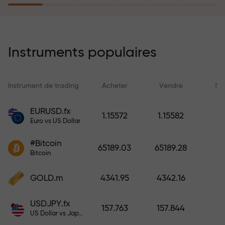
rêves simplement en effectuant un
dépôt
Le programme d’assurance des
risques rembourse vos pertes et
Instruments populaires
garantit un triplement des profits
en 6 mois. Tradez en toute
tranquillité — votre capital est
Instrument de trading
Acheter
Vendre
Sp
protégé !
EURUSD.fx
1.15572
1.15582
Euro vs US Dollar
Déposez des fonds et recevez un
bonus 1 000 fois supérieur à votre
#Bitcoin
65189.03
65189.28
dépôt. X1000 n’est pas une erreur.
Bitcoin
Plus le dépôt est important, plus le
multiplicateur est élevé.
GOLD.m
4341.95
4342.16
USDJPY.fx
157.763
157.844
US Dollar vs Japanese Yen