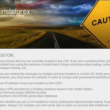
Spreads
minimes — profit maximal
ISITOR,
ess shows that you are currently located in the USA. If you are a resident of the Uni
Bonus de 30 %
ibited from using the services of InstaFintech Group including online trading, online
Avec InstaForex, vous accédez à
drawal of funds, etc.
des conditions vraiment
sur chaque dépôt
k you are seeing this message by mistake and your location is not the US, kindly pro
compétitives : effet de levier
herwise, you must leave the website in order to comply with government restrictions
jusqu’à 1:5000, parmi les meilleurs
ur IP address show your location as the USA?
Vitesse
spreads et commissions du
sing a VPN provided by a hosting company based in the United States;
marché, ainsi que des conditions
oes not have proper WHOIS records;
dans le trading et sur l’autoroute
occurred in the WHOIS geolocation database.
avantageuses pour le trading
irm whether you are a US resident or not by clicking the relevant button below. If y
d’actions et d’indices.
ption, being a US resident, you will not be able to open an account with InstaForex
Votre jackpot personnel de cadeaux
Nous avons développé un