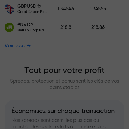
GBPUSD.fx
1.34546
1.34555
Great Britain Pound vs US Dollar
#NVDA
218.8
218.86
NVIDIA Corp Nasdaq Stock Exchange (Nasdaq) USD
Voir tout
Tout pour votre profit
Spreads, protection et bonus sont les clés de vos
gains stables
Économisez sur chaque transaction
Nos spreads sont parmi les plus bas du
marché. Des coûts réduits à l’entrée et à la