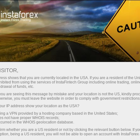
Spreads
minimes — profit maximal
ISITOR,
ess shows that you are currently located in the USA. If you are a resident of the Uni
Bonus de 30 %
ibited from using the services of InstaFintech Group including online trading, online
Avec InstaForex, vous accédez à
drawal of funds, etc.
des conditions vraiment
sur chaque dépôt
k you are seeing this message by mistake and your location is not the US, kindly pro
compétitives : effet de levier
herwise, you must leave the website in order to comply with government restrictions
jusqu’à 1:5000, parmi les meilleurs
ur IP address show your location as the USA?
Vitesse
spreads et commissions du
sing a VPN provided by a hosting company based in the United States;
marché, ainsi que des conditions
oes not have proper WHOIS records;
dans le trading et sur l’autoroute
occurred in the WHOIS geolocation database.
avantageuses pour le trading
irm whether you are a US resident or not by clicking the relevant button below. If y
d’actions et d’indices.
ption, being a US resident, you will not be able to open an account with InstaForex
Votre jackpot personnel de cadeaux
Nous avons développé un