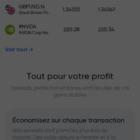
GBPUSD.fx
1.34555
1.34567
Great Britain Pound vs US Dollar
#NVDA
220.28
220.34
NVIDIA Corp Nasdaq Stock Exchange (Nasdaq) USD
Voir tout
Tout pour votre profit
Spreads, protection et bonus sont les clés de vos
gains stables
Économisez sur chaque transaction
Nos spreads sont parmi les plus bas du
marché. Des coûts réduits à l’entrée et à la