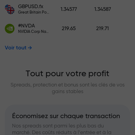
GBPUSD.fx
1.34577
1.34587
Great Britain Pound vs US Dollar
#NVDA
219.65
219.71
NVIDIA Corp Nasdaq Stock Exchange (Nasdaq) USD
Voir tout
Tout pour votre profit
Spreads, protection et bonus sont les clés de vos
gains stables
Économisez sur chaque transaction
Nos spreads sont parmi les plus bas du
marché. Des coûts réduits à l’entrée et à la