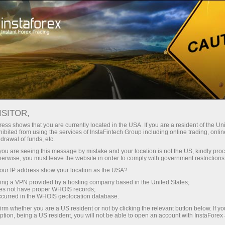
Spreads
minimes — profit maximal
ISITOR,
ess shows that you are currently located in the USA. If you are a resident of the Uni
Bonus de 30 %
ibited from using the services of InstaFintech Group including online trading, online
Avec InstaForex, vous accédez à
drawal of funds, etc.
des conditions vraiment
sur chaque dépôt
k you are seeing this message by mistake and your location is not the US, kindly pro
compétitives : effet de levier
herwise, you must leave the website in order to comply with government restrictions
jusqu’à 1:5000, parmi les meilleurs
ur IP address show your location as the USA?
Vitesse
spreads et commissions du
sing a VPN provided by a hosting company based in the United States;
marché, ainsi que des conditions
oes not have proper WHOIS records;
dans le trading et sur l’autoroute
occurred in the WHOIS geolocation database.
avantageuses pour le trading
irm whether you are a US resident or not by clicking the relevant button below. If y
d’actions et d’indices.
ption, being a US resident, you will not be able to open an account with InstaForex
Votre jackpot personnel de cadeaux
Nous avons développé un