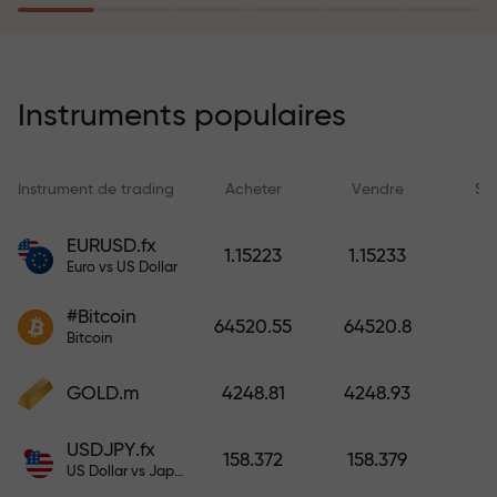
rêves simplement en effectuant un
dépôt
Le programme d’assurance des
risques rembourse vos pertes et
Instruments populaires
garantit un triplement des profits
en 6 mois. Tradez en toute
tranquillité — votre capital est
Instrument de trading
Acheter
Vendre
Sp
protégé !
EURUSD.fx
1.15223
1.15233
Euro vs US Dollar
Déposez des fonds et recevez un
bonus 1 000 fois supérieur à votre
#Bitcoin
64520.55
64520.8
dépôt. X1000 n’est pas une erreur.
Bitcoin
Plus le dépôt est important, plus le
multiplicateur est élevé.
GOLD.m
4248.81
4248.93
USDJPY.fx
158.372
158.379
US Dollar vs Japanese Yen