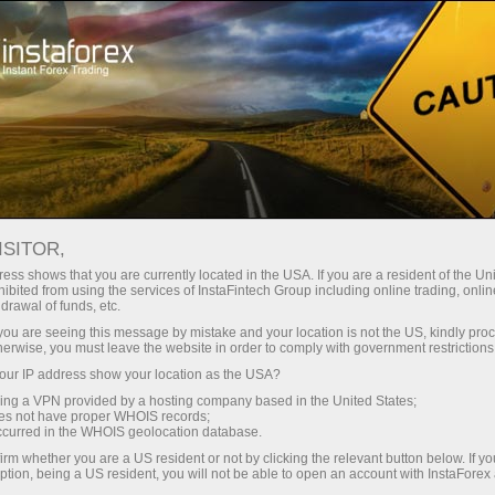
Spreads
minimes — profit maximal
ISITOR,
ess shows that you are currently located in the USA. If you are a resident of the Uni
Bonus de 30 %
ibited from using the services of InstaFintech Group including online trading, online
Avec InstaForex, vous accédez à
drawal of funds, etc.
des conditions vraiment
sur chaque dépôt
k you are seeing this message by mistake and your location is not the US, kindly pro
compétitives : effet de levier
herwise, you must leave the website in order to comply with government restrictions
jusqu’à 1:5000, parmi les meilleurs
ur IP address show your location as the USA?
Vitesse
spreads et commissions du
sing a VPN provided by a hosting company based in the United States;
marché, ainsi que des conditions
oes not have proper WHOIS records;
dans le trading et sur l’autoroute
occurred in the WHOIS geolocation database.
avantageuses pour le trading
irm whether you are a US resident or not by clicking the relevant button below. If y
d’actions et d’indices.
ption, being a US resident, you will not be able to open an account with InstaForex
Votre jackpot personnel de cadeaux
Nous avons développé un