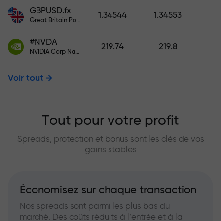
GBPUSD.fx
1.34544
1.34553
Great Britain Pound vs US Dollar
#NVDA
219.74
219.8
NVIDIA Corp Nasdaq Stock Exchange (Nasdaq) USD
Voir tout
Tout pour votre profit
Spreads, protection et bonus sont les clés de vos
gains stables
Économisez sur chaque transaction
Nos spreads sont parmi les plus bas du
marché. Des coûts réduits à l’entrée et à la