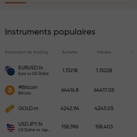
rêves simplement en effectuant un
dépôt
Le programme d’assurance des
risques rembourse vos pertes et
Instruments populaires
garantit un triplement des profits
en 6 mois. Tradez en toute
tranquillité — votre capital est
Instrument de trading
Acheter
Vendre
Sp
protégé !
EURUSD.fx
1.15218
1.15228
Euro vs US Dollar
Déposez des fonds et recevez un
bonus 1 000 fois supérieur à votre
#Bitcoin
64416.8
64417.05
dépôt. X1000 n’est pas une erreur.
Bitcoin
Plus le dépôt est important, plus le
multiplicateur est élevé.
GOLD.m
4242.94
4243.05
USDJPY.fx
158.396
158.403
US Dollar vs Japanese Yen